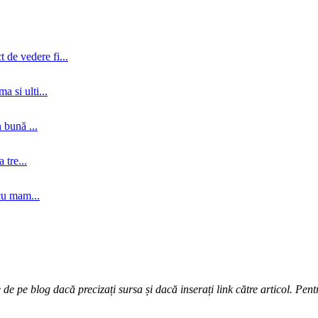
 de vedere fi...
a si ulti...
 bună ...
tre...
cu mam...
e pe blog dacă precizați sursa și dacă inserați link către articol. Pentr