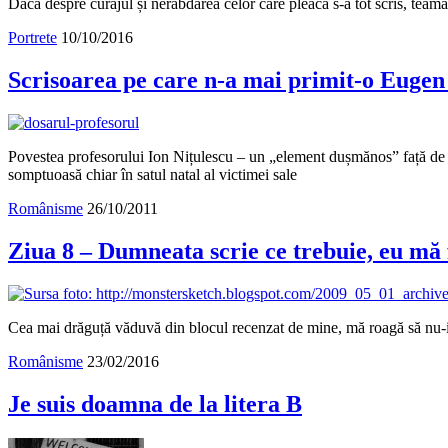
Dacă despre curajul și nerăbdarea celor care pleacă s-a tot scris, teama,
Portrete
10/10/2016
Scrisoarea pe care n-a mai primit-o Eugen
Povestea profesorului Ion Nițulescu – un „element dușmănos” față de orâ
somptuoasă chiar în satul natal al victimei sale
Românisme
26/10/2011
Ziua 8 – Dumneata scrie ce trebuie, eu mă
Cea mai drăguță văduvă din blocul recenzat de mine, mă roagă să nu-i ară
Românisme
23/02/2016
Je suis doamna de la litera B