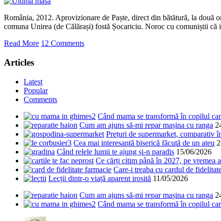
România, 2012. Aprovizionare de Paște, direct din bătătură, la două or
comuna Unirea (de Călărași) fostă Șocariciu. Noroc cu comuniștii c
Read More
12 Comments
Articles
Latest
Popular
Comments
Când mama se transformă în copilul care
Cum am ajuns să-mi repar mașina cu ranga
2
Prețuri de supermarket, comparativ 
Cea mai interesantă biserică făcută de un ateu
2
Când relele lumii te ajung și-n paradis
15/06/2026
Ce cărți citim până în 2027, pe vremea a
Care-i treaba cu cardul de fidelitat
Lecții dintr-o viață aparent irosită
11/05/2026
Cum am ajuns să-mi repar mașina cu ranga
2
Când mama se transformă în copilul care