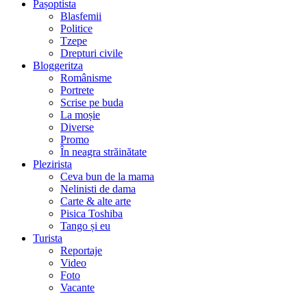
Pașoptista
Blasfemii
Politice
Tzepe
Drepturi civile
Bloggeritza
Românisme
Portrete
Scrise pe buda
La moșie
Diverse
Promo
În neagra străinătate
Plezirista
Ceva bun de la mama
Nelinisti de dama
Carte & alte arte
Pisica Toshiba
Tango și eu
Turista
Reportaje
Video
Foto
Vacante