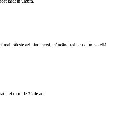
fost lăsat în umbră.
f mai trăiește azi bine mersi, măncându-și pensia într-o vilă
batul ei mort de 35 de ani.