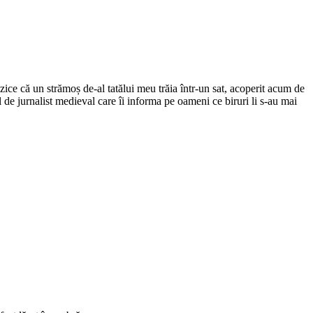
ce că un strămoș de-al tatălui meu trăia într-un sat, acoperit acum de
el de jurnalist medieval care îi informa pe oameni ce biruri li s-au mai