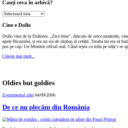
Cauți ceva în arhivă?
Cauți
ceva
în
Cine e Dollo
arhivă?
Dollo vine de la Dollores. „Zice bine”, dincolo de orice modestie, vin
apele Bicazului, și era un soi de slujbaș al cetății. Treaba lui era să ba
pus pe cap. Un Monitor oficial oral. Când ieșea cu toba pe ulițe i se s
Citește mai mult...
Oldies but goldies
Evenimentul zilei
04/09/2006
De ce nu plecăm din România