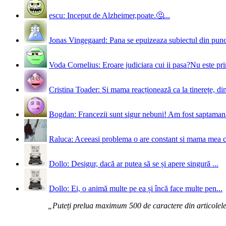
escu: Inceput de Alzheimer,poate.🤔...
Jonas Vingegaard: Pana se epuizeaza subiectul din punct
Voda Cornelius: Eroare judiciara cui ii pasa?Nu este prim
Cristina Toader: Si mama reacționează ca la tinerețe, din
Bogdan: Francezii sunt sigur nebuni! Am fost saptamana 
Raluca: Aceeasi problema o are constant si mama mea 
Dollo: Desigur, dacă ar putea să se și apere singură ...
Dollo: Ei, o animă multe pe ea și încă face multe pen...
„Puteți prelua maximum 500 de caractere din articolele d