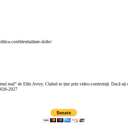
itica-confidentialitate-dollo/
 nud” de Ellis Avery. Clubul se ține prin video-conferință. Dacă ați citit
n 2026-2027