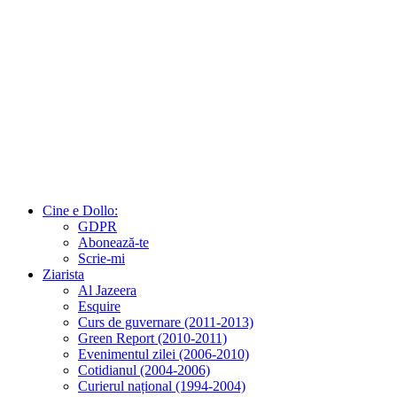
Cine e Dollo:
GDPR
Abonează-te
Scrie-mi
Ziarista
Al Jazeera
Esquire
Curs de guvernare (2011-2013)
Green Report (2010-2011)
Evenimentul zilei (2006-2010)
Cotidianul (2004-2006)
Curierul național (1994-2004)