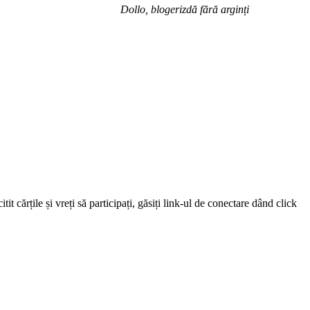
Dollo, blogerizdă fără arginți
 cărțile și vreți să participați, găsiți link-ul de conectare dând click