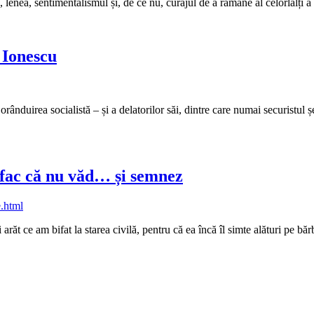
 lenea, sentimentalismul și, de ce nu, curajul de a rămâne al celorlalți a 
 Ionescu
nduirea socialistă – și a delatorilor săi, dintre care numai securistul șe
 fac că nu văd… și semnez
t ce am bifat la starea civilă, pentru că ea încă îl simte alături pe băr