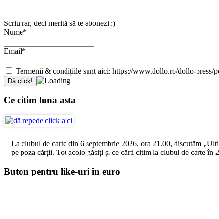
Scriu rar, deci merită să te abonezi :)
Nume*
Email*
Termenii & condițiile sunt aici: https://www.dollo.ro/dollo-press/pol
Ce citim luna asta
La clubul de carte din 6 septembrie 2026, ora 21.00, discutăm „Ultimul
pe poza cărții. Tot acolo găsiți și ce cărți citim la clubul de carte î
Buton pentru like-uri în euro