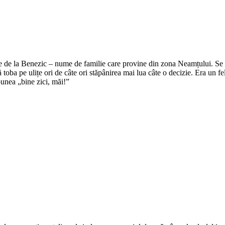
e de la Benezic – nume de familie care provine din zona Neamțului. Se zi
tă toba pe ulițe ori de câte ori stăpânirea mai lua câte o decizie. Era un f
punea „bine zici, măi!”