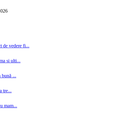
2026
 de vedere fi...
a si ulti...
 bună ...
tre...
cu mam...