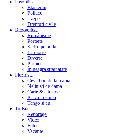
Pașoptista
Blasfemii
Politice
Tzepe
Drepturi civile
Bloggeritza
Românisme
Portrete
Scrise pe buda
La moșie
Diverse
Promo
În neagra străinătate
Plezirista
Ceva bun de la mama
Nelinisti de dama
Carte & alte arte
Pisica Toshiba
Tango și eu
Turista
Reportaje
Video
Foto
Vacante