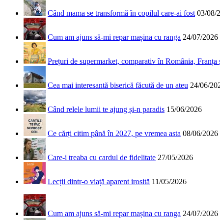
Când mama se transformă în copilul care-ai fost
03/08/
Cum am ajuns să-mi repar mașina cu ranga
24/07/2026
Prețuri de supermarket, comparativ în România, Franța
Cea mai interesantă biserică făcută de un ateu
24/06/20
Când relele lumii te ajung și-n paradis
15/06/2026
Ce cărți citim până în 2027, pe vremea asta
08/06/2026
Care-i treaba cu cardul de fidelitate
27/05/2026
Lecții dintr-o viață aparent irosită
11/05/2026
Cum am ajuns să-mi repar mașina cu ranga
24/07/2026