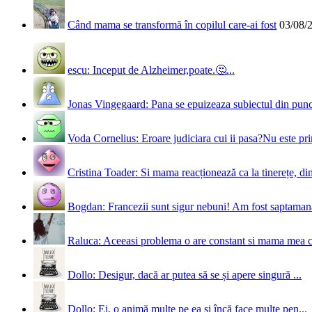
Când mama se transformă în copilul care-ai fost
03/08/
escu: Inceput de Alzheimer,poate.🤔...
Jonas Vingegaard: Pana se epuizeaza subiectul din punct
Voda Cornelius: Eroare judiciara cui ii pasa?Nu este prim
Cristina Toader: Si mama reacționează ca la tinerețe, din
Bogdan: Francezii sunt sigur nebuni! Am fost saptamana 
Raluca: Aceeasi problema o are constant si mama mea 
Dollo: Desigur, dacă ar putea să se și apere singură ...
Dollo: Ei, o animă multe pe ea și încă face multe pen...