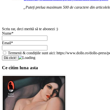
„Puteți prelua maximum 500 de caractere din articolele d
Scriu rar, deci merită să te abonezi :)
Nume*
Email*
Termenii & condițiile sunt aici: https://www.dollo.ro/dollo-press/pol
Ce citim luna asta