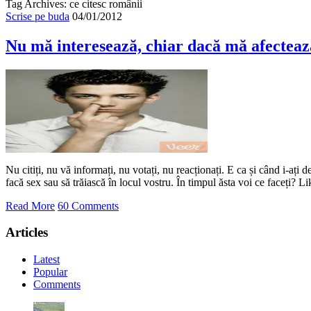
Tag Archives: ce citesc românii
Scrise pe buda
04/01/2012
Nu mă interesează, chiar dacă mă afecteaz
Nu citiți, nu vă informați, nu votați, nu reacționați. E ca și când i-ați 
facă sex sau să trăiască în locul vostru. În timpul ăsta voi ce faceți? Li
Read More
60 Comments
Articles
Latest
Popular
Comments