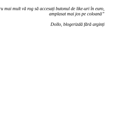
u mai mult vă rog să accesați butonul de like-uri în euro,
amplasat mai jos pe coloană”
Dollo, blogerizdă fără arginți