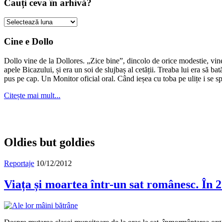
Cauți ceva în arhivă?
Cauți
ceva
în
Cine e Dollo
arhivă?
Dollo vine de la Dollores. „Zice bine”, dincolo de orice modestie, vin
apele Bicazului, și era un soi de slujbaș al cetății. Treaba lui era să ba
pus pe cap. Un Monitor oficial oral. Când ieșea cu toba pe ulițe i se s
Citește mai mult...
Oldies but goldies
Reportaje
10/12/2012
Viața și moartea într-un sat românesc. În 