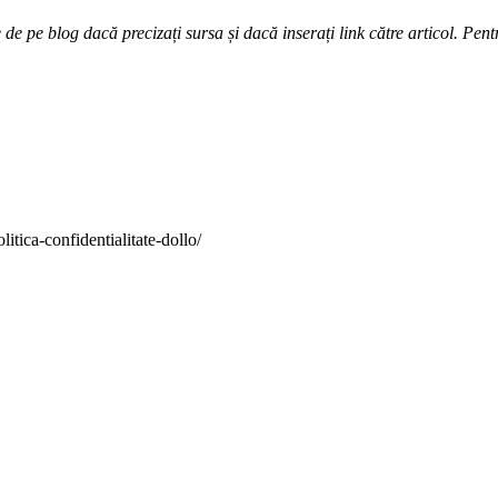
e pe blog dacă precizați sursa și dacă inserați link către articol. Pentr
itica-confidentialitate-dollo/