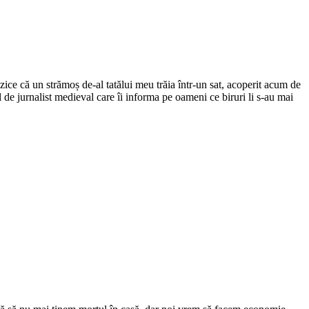
ce că un strămoș de-al tatălui meu trăia într-un sat, acoperit acum de
el de jurnalist medieval care îi informa pe oameni ce biruri li s-au mai