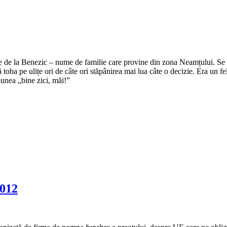
e de la Benezic – nume de familie care provine din zona Neamțului. Se zi
tă toba pe ulițe ori de câte ori stăpânirea mai lua câte o decizie. Era un f
punea „bine zici, măi!”
2012