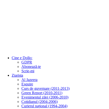
Cine e Dollo:
GDPR
Abonează-te
Scrie-mi
Ziarista
Al Jazeera
Esquire
Curs de guvernare (2011-2013)
Green Report (2010-2011)
Evenimentul zilei (2006-2010)
Cotidianul (2004-2006)
Curierul național (1994-2004)