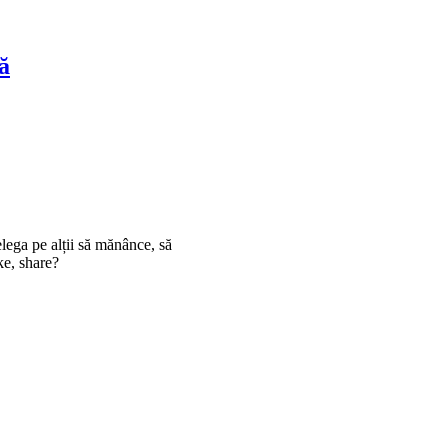
ă
delega pe alții să mănânce, să
ke, share?