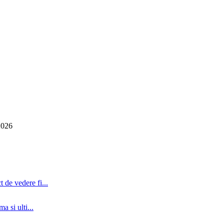
2026
 de vedere fi...
a si ulti...