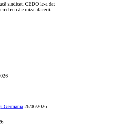
 facă sindicat. CEDO le-a dat
cred eu că e miza afacerii.
2026
 și Germania
26/06/2026
26