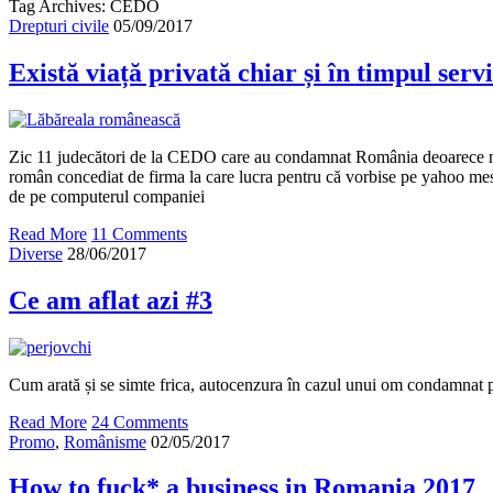
Tag Archives: CEDO
Drepturi civile
05/09/2017
Există viață privată chiar și în timpul servi
Zic 11 judecători de la CEDO care au condamnat România deoarece nu
român concediat de firma la care lucra pentru că vorbise pe yahoo me
de pe computerul companiei
Read More
11 Comments
Diverse
28/06/2017
Ce am aflat azi #3
Cum arată și se simte frica, autocenzura în cazul unui om condamnat pe
Read More
24 Comments
Promo
,
Românisme
02/05/2017
How to fuck* a business in Romania 2017