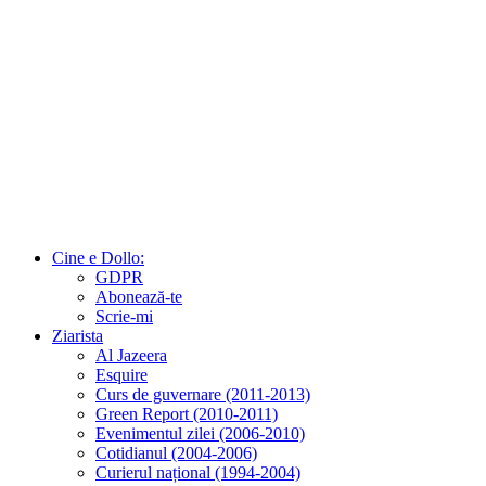
Cine e Dollo:
GDPR
Abonează-te
Scrie-mi
Ziarista
Al Jazeera
Esquire
Curs de guvernare (2011-2013)
Green Report (2010-2011)
Evenimentul zilei (2006-2010)
Cotidianul (2004-2006)
Curierul național (1994-2004)