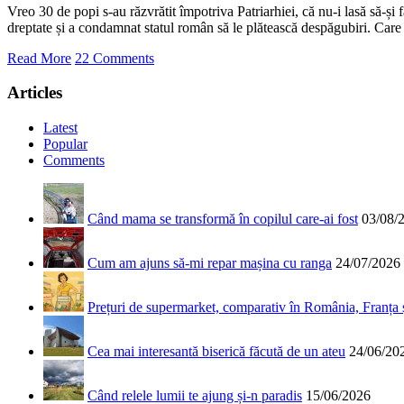
Vreo 30 de popi s-au răzvrătit împotriva Patriarhiei, că nu-i lasă să-și
dreptate și a condamnat statul român să le plătească despăgubiri. Care 
Read More
22 Comments
Articles
Latest
Popular
Comments
Când mama se transformă în copilul care-ai fost
03/08/
Cum am ajuns să-mi repar mașina cu ranga
24/07/2026
Prețuri de supermarket, comparativ în România, Franța
Cea mai interesantă biserică făcută de un ateu
24/06/20
Când relele lumii te ajung și-n paradis
15/06/2026