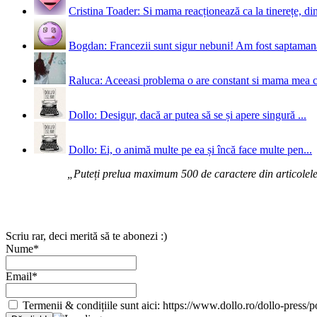
Cristina Toader: Si mama reacționează ca la tinerețe, din
Bogdan: Francezii sunt sigur nebuni! Am fost saptamana 
Raluca: Aceeasi problema o are constant si mama mea 
Dollo: Desigur, dacă ar putea să se și apere singură ...
Dollo: Ei, o animă multe pe ea și încă face multe pen...
„Puteți prelua maximum 500 de caractere din articolele d
Scriu rar, deci merită să te abonezi :)
Nume*
Email*
Termenii & condițiile sunt aici: https://www.dollo.ro/dollo-press/pol