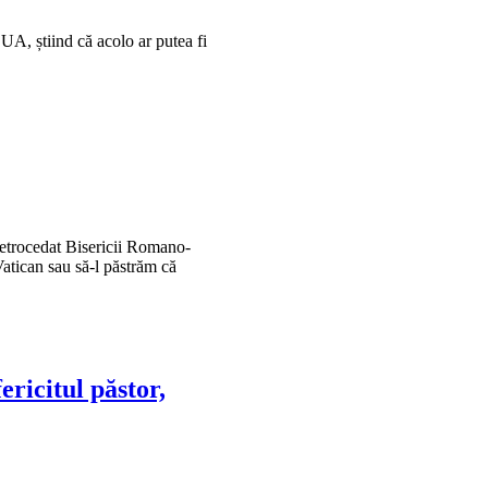
SUA, știind că acolo ar putea fi
retrocedat Bisericii Romano-
Vatican sau să-l păstrăm că
ricitul păstor,