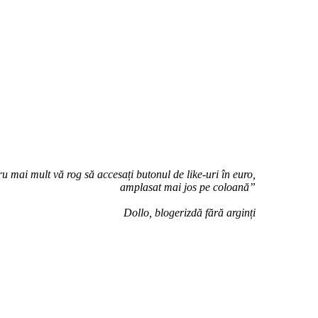
u mai mult vă rog să accesați butonul de like-uri în euro,
amplasat mai jos pe coloană”
Dollo, blogerizdă fără arginți