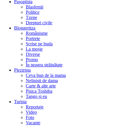
Pașoptista
Blasfemii
Politice
Tzepe
Drepturi civile
Bloggeritza
Românisme
Portrete
Scrise pe buda
La moșie
Diverse
Promo
În neagra străinătate
Plezirista
Ceva bun de la mama
Nelinisti de dama
Carte & alte arte
Pisica Toshiba
Tango și eu
Turista
Reportaje
Video
Foto
Vacante