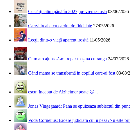
Ce cărți citim până în 2027, pe vremea asta
08/06/2026
Care-i treaba cu cardul de fidelitate
27/05/2026
Lecții dintr-o viață aparent irosită
11/05/2026
Cum am ajuns să-mi repar mașina cu ranga
24/07/2026
Când mama se transformă în copilul care-ai fost
03/08/
escu: Inceput de Alzheimer,poate.🤔...
Jonas Vingegaard: Pana se epuizeaza subiectul din punct
Voda Cornelius: Eroare judiciara cui ii pasa?Nu este prim