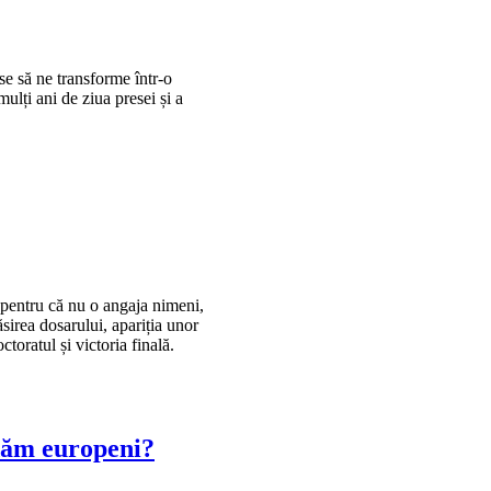
se să ne transforme într-o
ulți ani de ziua presei și a
u pentru că nu o angaja nimeni,
sirea dosarului, apariția unor
ctoratul și victoria finală.
dăm europeni?