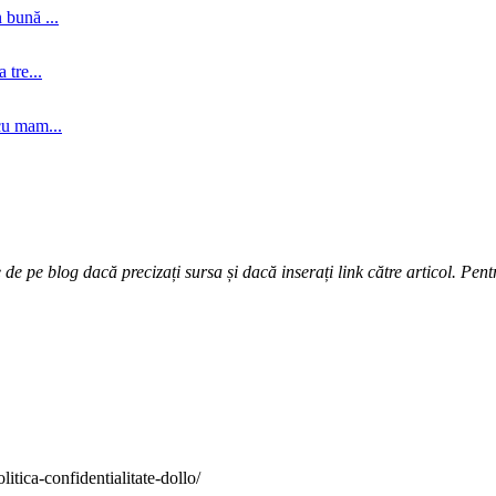
 bună ...
tre...
cu mam...
e pe blog dacă precizați sursa și dacă inserați link către articol. Pentr
itica-confidentialitate-dollo/