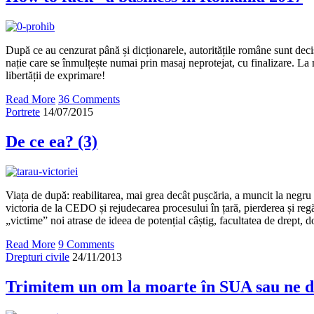
După ce au cenzurat până și dicționarele, autoritățile române sunt deci
nație care se înmulțește numai prin masaj neprotejat, cu finalizare. La m
libertății de exprimare!
Read More
36 Comments
Portrete
14/07/2015
De ce ea? (3)
Viața de după: reabilitarea, mai grea decât pușcăria, a muncit la negr
victoria de la CEDO și rejudecarea procesului în țară, pierderea și regă
„victime” noi atrase de ideea de potențial câștig, facultatea de drept, do
Read More
9 Comments
Drepturi civile
24/11/2013
Trimitem un om la moarte în SUA sau ne 