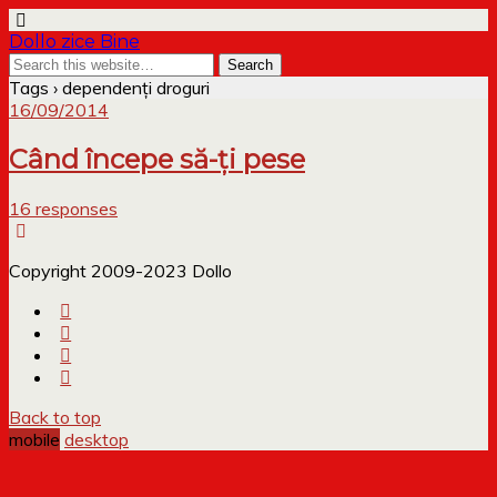
Dollo zice Bine
Tags › dependenți droguri
16/09/2014
Când începe să-ți pese
16 responses
Copyright 2009-2023 Dollo
Back to top
mobile
desktop