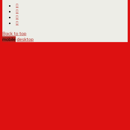
Back to top
mobile
desktop