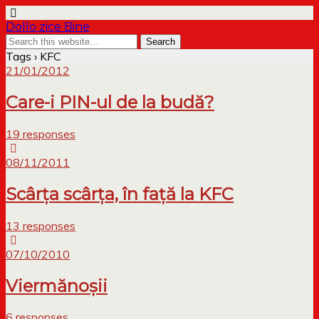
Dollo zice Bine
Tags › KFC
21/01/2012
Care-i PIN-ul de la budă?
19 responses
08/11/2011
Scârța scârța, în față la KFC
13 responses
07/10/2010
Viermănoșii
6 responses