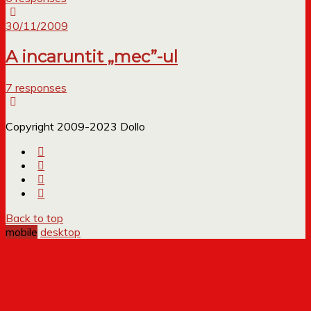
30/11/2009
A incaruntit „mec”-ul
7 responses
Copyright 2009-2023 Dollo
Back to top
mobile
desktop