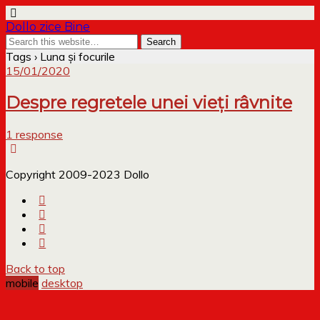
Dollo zice Bine
Tags › Luna și focurile
15/01/2020
Despre regretele unei vieți râvnite
1 response
Copyright 2009-2023 Dollo
Back to top
mobile
desktop