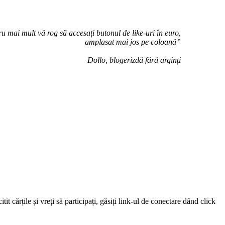
u mai mult vă rog să accesați butonul de like-uri în euro,
amplasat mai jos pe coloană”
Dollo, blogerizdă fără arginți
 cărțile și vreți să participați, găsiți link-ul de conectare dând click