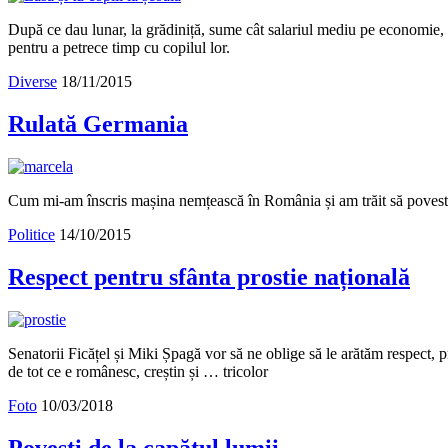
După ce dau lunar, la grădiniță, sume cât salariul mediu pe economie, păr
pentru a petrece timp cu copilul lor.
Diverse
18/11/2015
Rulată Germania
Cum mi-am înscris mașina nemțească în România și am trăit să povest
Politice
14/10/2015
Respect pentru sfânta prostie națională
Senatorii Ficățel și Miki Șpagă vor să ne oblige să le arătăm respect, p
de tot ce e românesc, creștin și … tricolor
Foto
10/03/2018
Povești de la capătul lumii