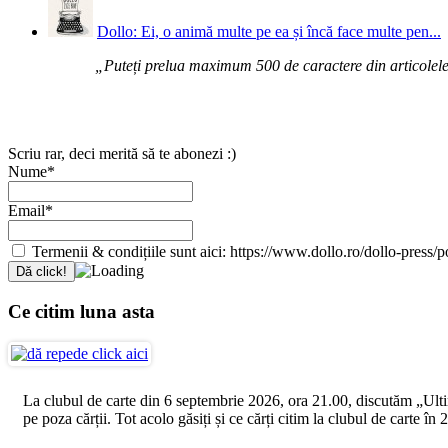
Dollo: Ei, o animă multe pe ea și încă face multe pen...
„Puteți prelua maximum 500 de caractere din articolele d
Scriu rar, deci merită să te abonezi :)
Nume*
Email*
Termenii & condițiile sunt aici: https://www.dollo.ro/dollo-press/pol
Ce citim luna asta
La clubul de carte din 6 septembrie 2026, ora 21.00, discutăm „Ultimul
pe poza cărții. Tot acolo găsiți și ce cărți citim la clubul de carte î