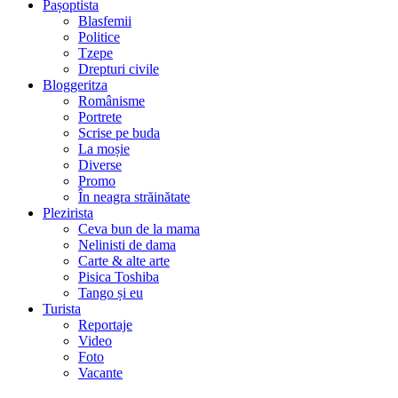
Pașoptista
Blasfemii
Politice
Tzepe
Drepturi civile
Bloggeritza
Românisme
Portrete
Scrise pe buda
La moșie
Diverse
Promo
În neagra străinătate
Plezirista
Ceva bun de la mama
Nelinisti de dama
Carte & alte arte
Pisica Toshiba
Tango și eu
Turista
Reportaje
Video
Foto
Vacante