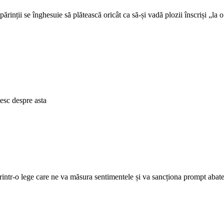
inții se înghesuie să plătească oricât ca să-și vadă plozii înscriși „la o 
esc despre asta
rintr-o lege care ne va măsura sentimentele și va sancționa prompt abateri