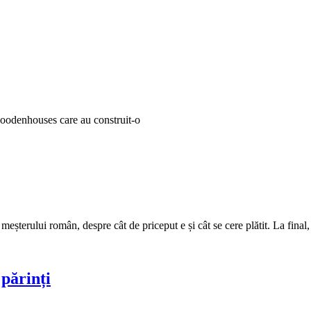
woodenhouses care au construit-o
e meșterului român, despre cât de priceput e și cât se cere plătit. La fina
 părinți