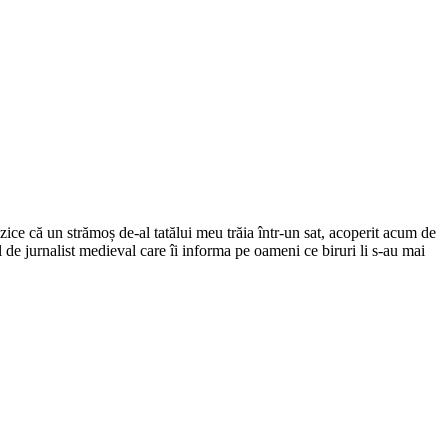
ce că un strămoș de-al tatălui meu trăia într-un sat, acoperit acum de
el de jurnalist medieval care îi informa pe oameni ce biruri li s-au mai