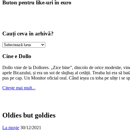
Buton pentru like-uri în euro
Cauți ceva în arhivă?
Cauți
ceva
în
Cine e Dollo
arhivă?
Dollo vine de la Dollores. „Zice bine”, dincolo de orice modestie, vin
apele Bicazului, și era un soi de slujbaș al cetății. Treaba lui era să ba
pus pe cap. Un Monitor oficial oral. Când ieșea cu toba pe ulițe i se s
Citește mai mult...
Oldies but goldies
La moșie
30/12/2021