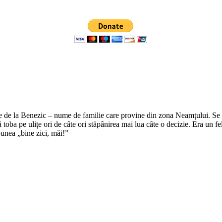
e de la Benezic – nume de familie care provine din zona Neamțului. Se zi
tă toba pe ulițe ori de câte ori stăpânirea mai lua câte o decizie. Era un f
punea „bine zici, măi!”