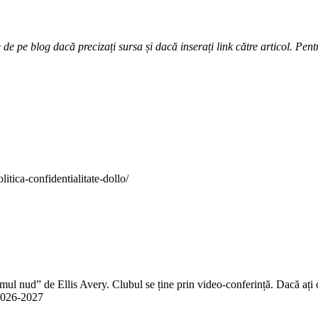
e pe blog dacă precizați sursa și dacă inserați link către articol. Pentr
itica-confidentialitate-dollo/
 nud” de Ellis Avery. Clubul se ține prin video-conferință. Dacă ați citit
n 2026-2027