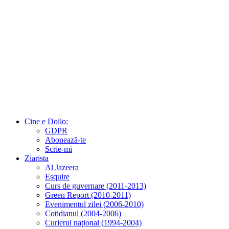
Cine e Dollo:
GDPR
Abonează-te
Scrie-mi
Ziarista
Al Jazeera
Esquire
Curs de guvernare (2011-2013)
Green Report (2010-2011)
Evenimentul zilei (2006-2010)
Cotidianul (2004-2006)
Curierul național (1994-2004)