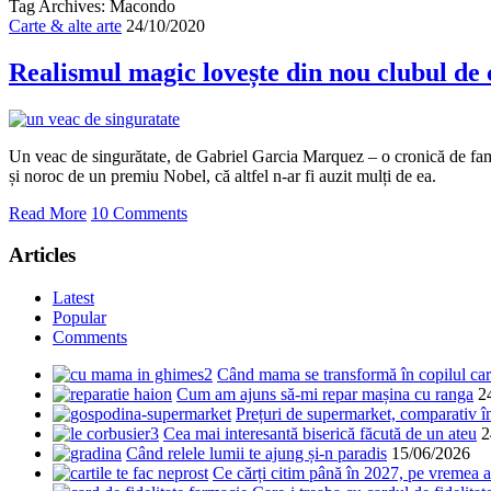
Tag Archives: Macondo
Carte & alte arte
24/10/2020
Realismul magic lovește din nou clubul de 
Un veac de singurătate, de Gabriel Garcia Marquez – o cronică de fam
și noroc de un premiu Nobel, că altfel n-ar fi auzit mulți de ea.
Read More
10 Comments
Articles
Latest
Popular
Comments
Când mama se transformă în copilul care
Cum am ajuns să-mi repar mașina cu ranga
2
Prețuri de supermarket, comparativ 
Cea mai interesantă biserică făcută de un ateu
2
Când relele lumii te ajung și-n paradis
15/06/2026
Ce cărți citim până în 2027, pe vremea a