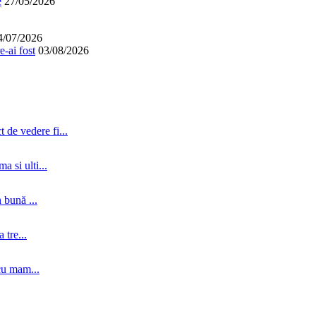
e
27/05/2026
4/07/2026
-ai fost
03/08/2026
 de vedere fi...
a si ulti...
 bună ...
tre...
cu mam...