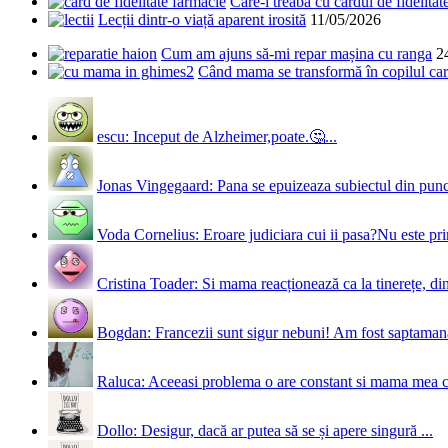
Care-i treaba cu cardul de fidelitat
Lecții dintr-o viață aparent irosită
11/05/2026
Cum am ajuns să-mi repar mașina cu ranga
2
Când mama se transformă în copilul care
escu: Inceput de Alzheimer,poate.🤔...
Jonas Vingegaard: Pana se epuizeaza subiectul din punct
Voda Cornelius: Eroare judiciara cui ii pasa?Nu este prim
Cristina Toader: Si mama reacționează ca la tinerețe, din
Bogdan: Francezii sunt sigur nebuni! Am fost saptamana 
Raluca: Aceeasi problema o are constant si mama mea 
Dollo: Desigur, dacă ar putea să se și apere singură ...