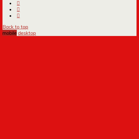
Back to top
mobile
desktop