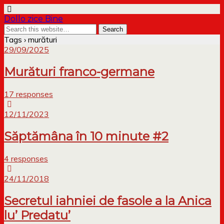
Dollo zice Bine
Tags › murături
29/09/2025
Murături franco-germane
17 responses
12/11/2023
Săptămâna în 10 minute #2
4 responses
24/11/2018
Secretul iahniei de fasole a la Anica
lu’ Predatu’