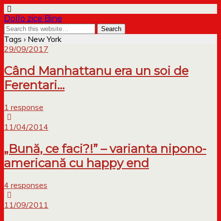
Dollo zice Bine
Tags › New York
29/09/2017
Când Manhattanu era un soi de
Ferentari…
1 response
11/04/2014
„Bună, ce faci?!” – varianta nipono-
americană cu happy end
4 responses
11/09/2011