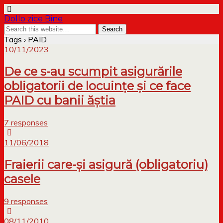
Dollo zice Bine
Tags › PAID
10/11/2023
De ce s-au scumpit asigurările
obligatorii de locuințe și ce face
PAID cu banii ăștia
7 responses
11/06/2018
Fraierii care-și asigură (obligatoriu)
casele
9 responses
08/11/2010