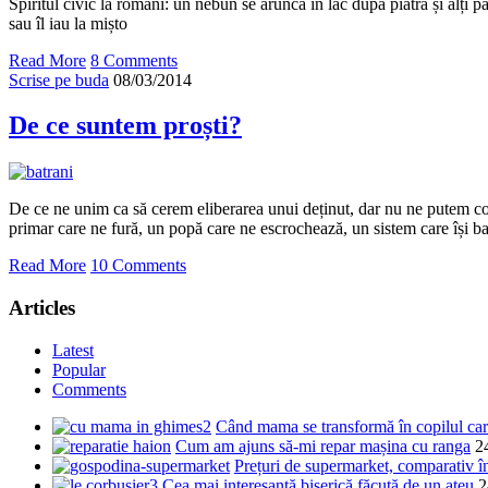
Spiritul civic la români: un nebun se aruncă în lac după piatră și alți pa
sau îl iau la mișto
Read More
8 Comments
Scrise pe buda
08/03/2014
De ce suntem proști?
De ce ne unim ca să cerem eliberarea unui deținut, dar nu ne putem c
primar care ne fură, un popă care ne escrochează, un sistem care își ba
Read More
10 Comments
Articles
Latest
Popular
Comments
Când mama se transformă în copilul care
Cum am ajuns să-mi repar mașina cu ranga
2
Prețuri de supermarket, comparativ 
Cea mai interesantă biserică făcută de un ateu
2