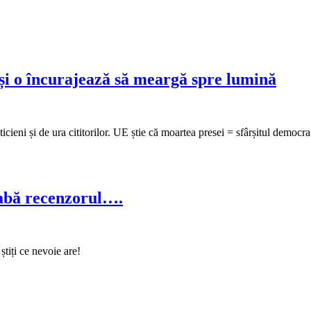
și o încurajează să meargă spre lumină
cieni și de ura cititorilor. UE știe că moartea presei = sfârșitul democraț
eabă recenzorul….
știți ce nevoie are!