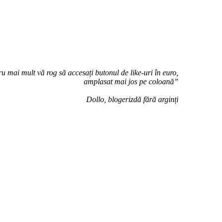
u mai mult vă rog să accesați butonul de like-uri în euro,
amplasat mai jos pe coloană”
Dollo, blogerizdă fără arginți