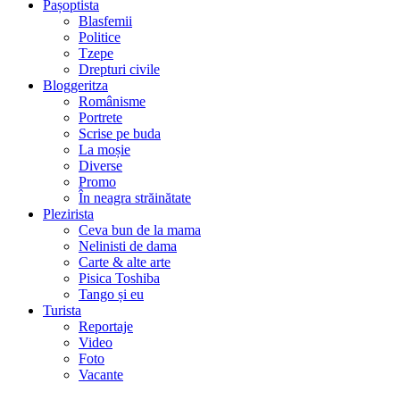
Pașoptista
Blasfemii
Politice
Tzepe
Drepturi civile
Bloggeritza
Românisme
Portrete
Scrise pe buda
La moșie
Diverse
Promo
În neagra străinătate
Plezirista
Ceva bun de la mama
Nelinisti de dama
Carte & alte arte
Pisica Toshiba
Tango și eu
Turista
Reportaje
Video
Foto
Vacante