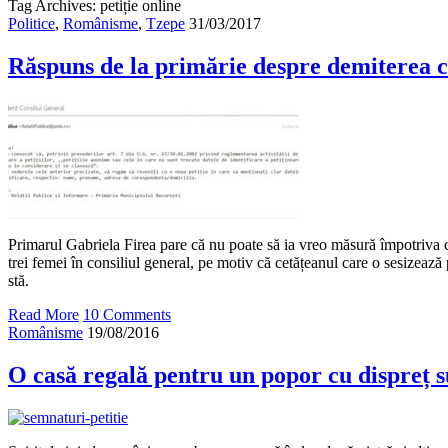
Tag Archives: petiție online
Politice
,
Românisme
,
Tzepe
31/03/2017
Răspuns de la primărie despre demiterea co
Primarul Gabriela Firea pare că nu poate să ia vreo măsură împotriva co
trei femei în consiliul general, pe motiv că cetățeanul care o sesizează 
stă.
Read More
10 Comments
Românisme
19/08/2016
O casă regală pentru un popor cu dispreț 