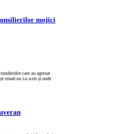
nsilierilor mojici
nsilierilor care au agresat
pe email nu i-a scris și unde
suveran