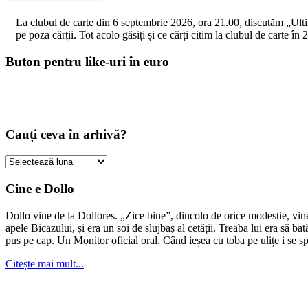
La clubul de carte din 6 septembrie 2026, ora 21.00, discutăm „Ultimul
pe poza cărții. Tot acolo găsiți și ce cărți citim la clubul de carte î
Buton pentru like-uri în euro
Cauți ceva în arhivă?
Cauți
ceva
în
Cine e Dollo
arhivă?
Dollo vine de la Dollores. „Zice bine”, dincolo de orice modestie, vin
apele Bicazului, și era un soi de slujbaș al cetății. Treaba lui era să ba
pus pe cap. Un Monitor oficial oral. Când ieșea cu toba pe ulițe i se s
Citește mai mult...