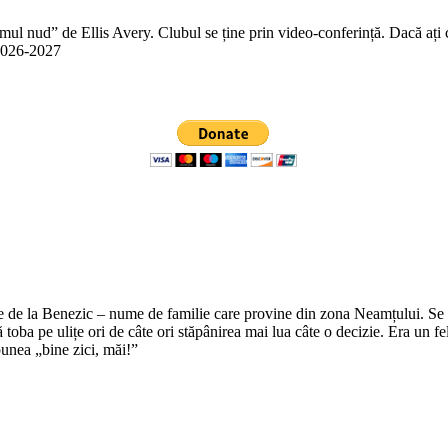
 nud” de Ellis Avery. Clubul se ține prin video-conferință. Dacă ați citit
n 2026-2027
e de la Benezic – nume de familie care provine din zona Neamțului. Se zi
tă toba pe ulițe ori de câte ori stăpânirea mai lua câte o decizie. Era un f
punea „bine zici, măi!”