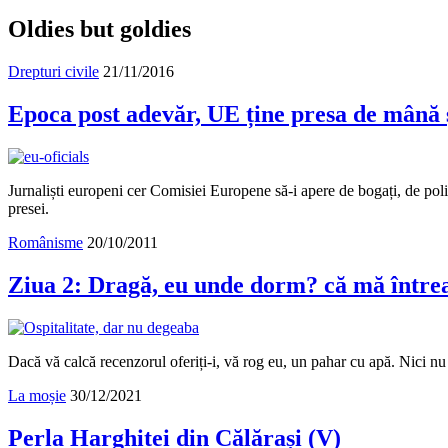
Oldies but goldies
Drepturi civile
21/11/2016
Epoca post adevăr, UE ține presa de mână 
Jurnaliști europeni cer Comisiei Europene să-i apere de bogați, de politi
presei.
Românisme
20/10/2011
Ziua 2: Dragă, eu unde dorm? că mă într
Dacă vă calcă recenzorul oferiți-i, vă rog eu, un pahar cu apă. Nici nu 
La moșie
30/12/2021
Perla Harghitei din Călărași (V)