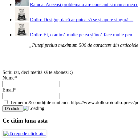
Raluca: Aceeasi problema o are constant si mama mea 
Dollo: Desigur, dacă ar putea să se și apere singură ...
Dollo: Ei, o animă multe pe ea și încă face multe pen...
„Puteți prelua maximum 500 de caractere din articolele d
Scriu rar, deci merită să te abonezi :)
Nume*
Email*
Termenii & condițiile sunt aici: https://www.dollo.ro/dollo-press/pol
Ce citim luna asta