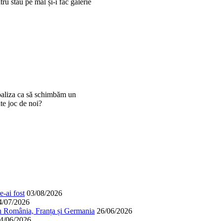
tru stau pe mal și-i fac galerie
oaliza ca să schimbăm un
te joc de noi?
-ai fost
03/08/2026
4/07/2026
în România, Franța și Germania
26/06/2026
4/06/2026