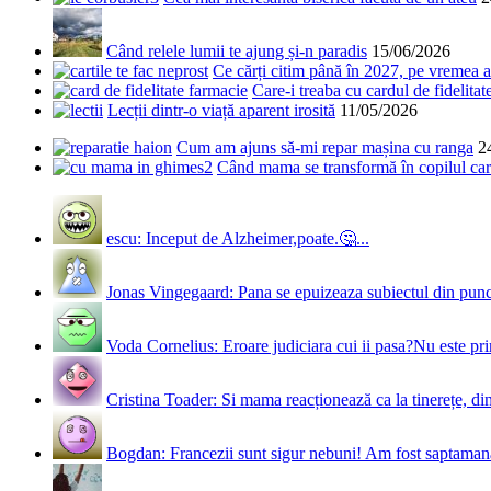
Când relele lumii te ajung și-n paradis
15/06/2026
Ce cărți citim până în 2027, pe vremea a
Care-i treaba cu cardul de fidelitat
Lecții dintr-o viață aparent irosită
11/05/2026
Cum am ajuns să-mi repar mașina cu ranga
2
Când mama se transformă în copilul care
escu: Inceput de Alzheimer,poate.🤔...
Jonas Vingegaard: Pana se epuizeaza subiectul din punct
Voda Cornelius: Eroare judiciara cui ii pasa?Nu este prim
Cristina Toader: Si mama reacționează ca la tinerețe, din
Bogdan: Francezii sunt sigur nebuni! Am fost saptamana 