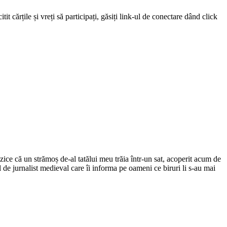
 cărțile și vreți să participați, găsiți link-ul de conectare dând click
ce că un strămoș de-al tatălui meu trăia într-un sat, acoperit acum de
el de jurnalist medieval care îi informa pe oameni ce biruri li s-au mai