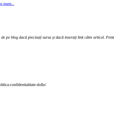
cu mam...
e pe blog dacă precizați sursa și dacă inserați link către articol. Pentr
itica-confidentialitate-dollo/