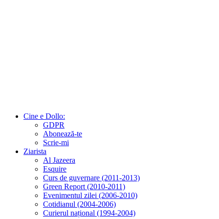
Cine e Dollo:
GDPR
Abonează-te
Scrie-mi
Ziarista
Al Jazeera
Esquire
Curs de guvernare (2011-2013)
Green Report (2010-2011)
Evenimentul zilei (2006-2010)
Cotidianul (2004-2006)
Curierul național (1994-2004)