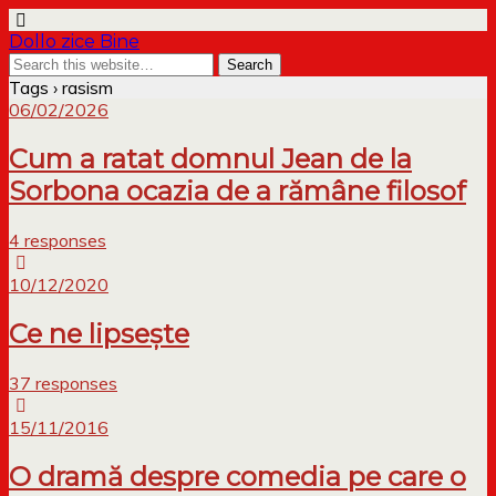
Dollo zice Bine
Tags › rasism
06/02/2026
Cum a ratat domnul Jean de la
Sorbona ocazia de a rămâne filosof
4 responses
10/12/2020
Ce ne lipsește
37 responses
15/11/2016
O dramă despre comedia pe care o