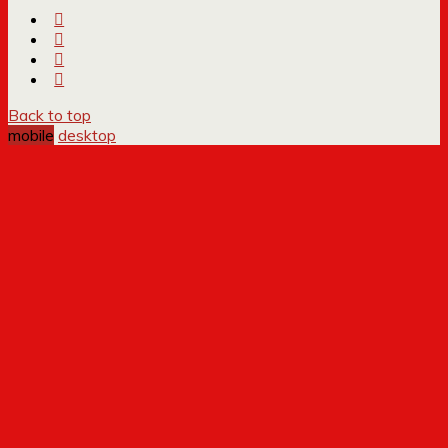
Back to top
mobile
desktop