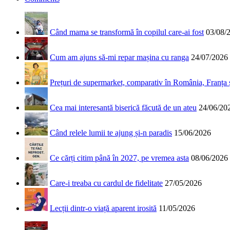
Când mama se transformă în copilul care-ai fost
03/08/
Cum am ajuns să-mi repar mașina cu ranga
24/07/2026
Prețuri de supermarket, comparativ în România, Franța
Cea mai interesantă biserică făcută de un ateu
24/06/20
Când relele lumii te ajung și-n paradis
15/06/2026
Ce cărți citim până în 2027, pe vremea asta
08/06/2026
Care-i treaba cu cardul de fidelitate
27/05/2026
Lecții dintr-o viață aparent irosită
11/05/2026