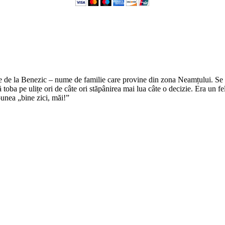
e de la Benezic – nume de familie care provine din zona Neamțului. Se zi
tă toba pe ulițe ori de câte ori stăpânirea mai lua câte o decizie. Era un f
punea „bine zici, măi!”