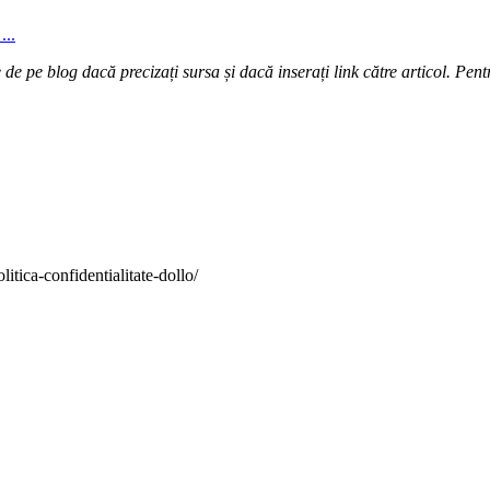
...
e pe blog dacă precizați sursa și dacă inserați link către articol. Pentr
itica-confidentialitate-dollo/