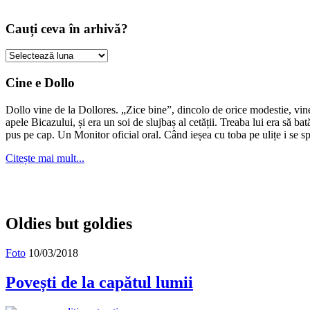
Cauți ceva în arhivă?
Cauți
ceva
în
Cine e Dollo
arhivă?
Dollo vine de la Dollores. „Zice bine”, dincolo de orice modestie, vin
apele Bicazului, și era un soi de slujbaș al cetății. Treaba lui era să ba
pus pe cap. Un Monitor oficial oral. Când ieșea cu toba pe ulițe i se s
Citește mai mult...
Oldies but goldies
Foto
10/03/2018
Povești de la capătul lumii