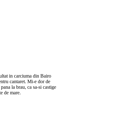
ultat in carciuma din Bairo
entru cantaret. Mi-e dor de
 pana la brau, ca sa-si castige
cte de mare.