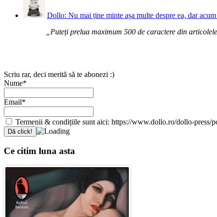
Dollo: Nu mai ține minte așa multe despre ea, dar acum 
„Puteți prelua maximum 500 de caractere din articolele d
Scriu rar, deci merită să te abonezi :)
Nume*
Email*
Termenii & condițiile sunt aici: https://www.dollo.ro/dollo-press/pol
Ce citim luna asta