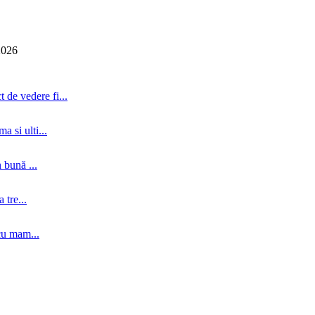
2026
 de vedere fi...
a si ulti...
 bună ...
tre...
cu mam...