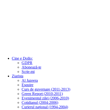
Cine e Dollo:
GDPR
Abonează-te
Scrie-mi
Ziarista
Al Jazeera
Esquire
Curs de guvernare (2011-2013)
Green Report (2010-2011)
Evenimentul zilei (2006-2010)
Cotidianul (2004-2006)
Curierul național (1994-2004)