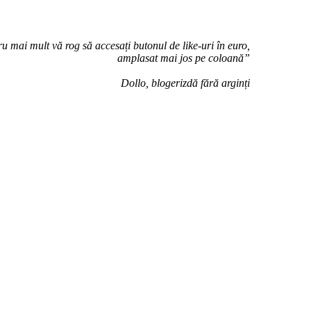
u mai mult vă rog să accesați butonul de like-uri în euro,
amplasat mai jos pe coloană”
Dollo, blogerizdă fără arginți