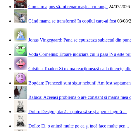
Cum am ajuns să-mi repar mașina cu ranga
24/07/2026
Când mama se transformă în copilul care-ai fost
03/08/
Jonas Vingegaard: Pana se epuizeaza subiectul din punct
Voda Cornelius: Eroare judiciara cui ii pasa?Nu este prim
Cristina Toader: Si mama reacționează ca la tinerețe, din
Bogdan: Francezii sunt sigur nebuni! Am fost saptamana 
Raluca: Aceeasi problema o are constant si mama mea 
Dollo: Desigur, dacă ar putea să se și apere singură ...
Dollo: Ei, o animă multe pe ea și încă face multe pen...