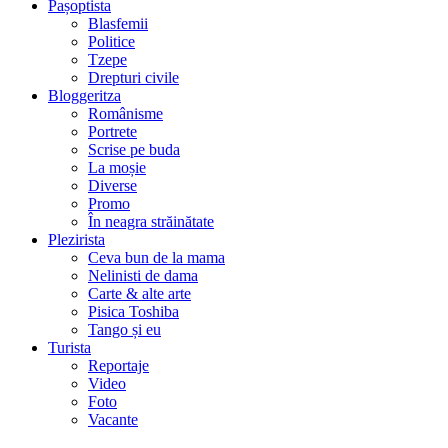
Pașoptista
Blasfemii
Politice
Tzepe
Drepturi civile
Bloggeritza
Românisme
Portrete
Scrise pe buda
La moșie
Diverse
Promo
În neagra străinătate
Plezirista
Ceva bun de la mama
Nelinisti de dama
Carte & alte arte
Pisica Toshiba
Tango și eu
Turista
Reportaje
Video
Foto
Vacante