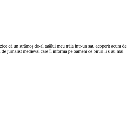
ce că un strămoș de-al tatălui meu trăia într-un sat, acoperit acum de
el de jurnalist medieval care îi informa pe oameni ce biruri li s-au mai