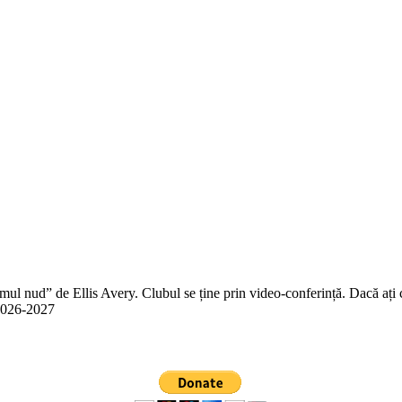
 nud” de Ellis Avery. Clubul se ține prin video-conferință. Dacă ați citit
n 2026-2027