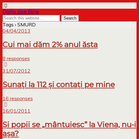
Dollo zice Bine
Tags › SMURD
04/04/2013
Cui mai dăm 2% anul ăsta
8 responses
31/07/2012
Sunați la 112 și contați pe mine
16 responses
16/01/2011
Și popii se „mântuiesc” la Viena, nu-i
așa?