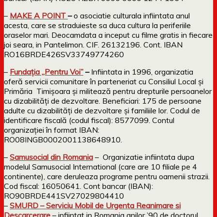
–
MAKE A POINT
–
o asociatie culturala infiintata anul
acesta, care se straduieste sa duca cultura la periferiile
oraselor mari. Deocamdata a inceput cu filme gratis in fiecare
joi seara, in Pantelimon. CIF. 26132196. Cont. IBAN
RO16BRDE426SV33749774260
–
Fundaţia „Pentru Voi”
–
Infiintata in 1996, organizatia
oferă servicii comunitare în parteneriat cu Consiliul Local şi
Primăria Timişoara şi militează pentru drepturile persoanelor
cu dizabilităţi de dezvoltare. Beneficiari: 175 de persoane
adulte cu dizabilităţi de dezvoltare şi familiile lor. Codul de
identificare fiscală (codul fiscal): 8577099. Contul
organizaţiei în format IBAN:
RO08INGB0002001138648910.
–
Samusocial din Romania
– Organizatie infiintata dupa
modelul Samusocial International (care are 10 filiale pe 4
continente), care deruleaza programe pentru oamenii strazii.
Cod fiscal: 16050641. Cont bancar (IBAN):
RO90BRDE441SV27029804410
–
SMURD – Serviciu Mobil de Urgenta Reanimare si
Descarcerare
– infiintat in Romania anilor ’90 de doctorul