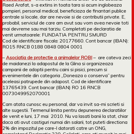
Raed Arafat, s-a extins in toata tara si acum inglobeaza
pompieri, personal medical, beneficiaza de finantari publice
centrale si locale, dar are nevoie si de contributii private. E,
probabil, serviciul de care am avut sau vom avea nevoie toti
mai devreme sau mai tarziu. Completati pe declaratia de
venit urmatoarele: FUNDATIA PENTRU SMURD
Cod de identificare fiscala: 20177660. Cont bancar (IBAN):
RO15 RNCB 0188 0848 0804 0001
–
Asociatia de protectie a animalelor ROBI
– are cateva zeci
de maidanezi la adapostul de la Glina si organizeaza
campanii de adoptii pentru caini si pisici, precum si
evenimentele din categoria „Doneaza o conserva” pentru
aceleasi patrupede din adapost. Cod de identificare
13765439. Cont bancar (IBAN) RO 16 RNCB
0073049952070001
Cam atata cunosc eu personal, dar va invit sa-mi scrieti si
alte sugestii. Termenul limita pentru depunerea declaratiilor
de venit e luni, 17 mai 2010. Nu va lasati banii la stat, chiar
daca ati avut castiguri numai din salarii, tot puteti directiona
2% din impozitul pe care-l datorati catre un ONG,
completand Declaratia 230. Ceilalati, care ati muncit in mai