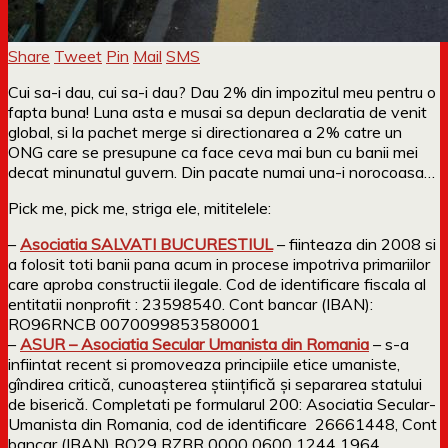
Share
Tweet
Pin
Mail
SMS
Cui sa-i dau, cui sa-i dau? Dau 2% din impozitul meu pentru o
fapta buna! Luna asta e musai sa depun declaratia de venit
global, si la pachet merge si directionarea a 2% catre un
ONG care se presupune ca face ceva mai bun cu banii mei
decat minunatul guvern. Din pacate numai una-i norocoasa…
Pick me, pick me, striga ele, mititelele:
–
Asociatia SALVATI BUCURESTIUL
– fiinteaza din 2008 si
a folosit toti banii pana acum in procese impotriva primariilor
care aproba constructii ilegale. Cod de identificare fiscala al
entitatii nonprofit : 23598540. Cont bancar (IBAN):
RO96RNCB 0070099853580001
–
ASUR – Asociatia Secular Umanista din Romania
– s-a
infiintat recent si promoveaza principiile etice umaniste,
gîndirea critică, cunoaşterea ştiinţifică şi separarea statului
de biserică. Completati pe formularul 200: Asociatia Secular-
Umanista din Romania, cod de identificare 26661448, Cont
bancar (IBAN) RO29 RZBR 0000 0600 1244 1964