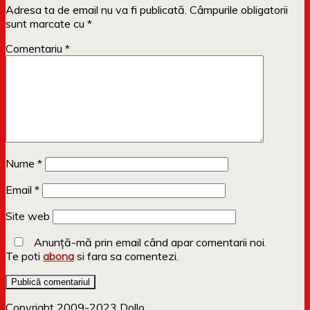
Adresa ta de email nu va fi publicată.
Câmpurile obligatorii
sunt marcate cu
*
Comentariu
*
Nume
*
Email
*
Site web
Anunță-mă prin email când apar comentarii noi.
Te poti
abona
si fara sa comentezi.
Copyright 2009-2023 Dollo