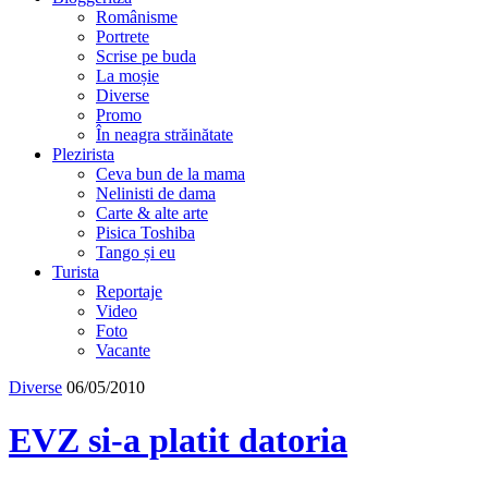
Românisme
Portrete
Scrise pe buda
La moșie
Diverse
Promo
În neagra străinătate
Plezirista
Ceva bun de la mama
Nelinisti de dama
Carte & alte arte
Pisica Toshiba
Tango și eu
Turista
Reportaje
Video
Foto
Vacante
Diverse
06/05/2010
EVZ si-a platit datoria