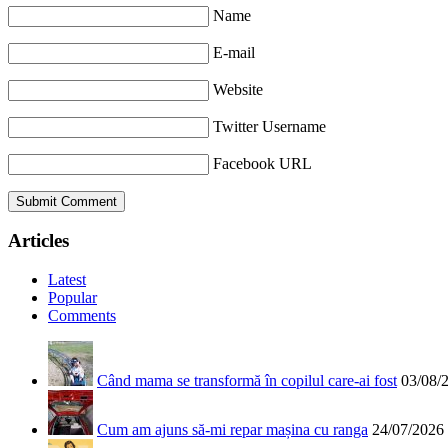
Name
E-mail
Website
Twitter Username
Facebook URL
Articles
Latest
Popular
Comments
Când mama se transformă în copilul care-ai fost
03/08/
Cum am ajuns să-mi repar mașina cu ranga
24/07/2026