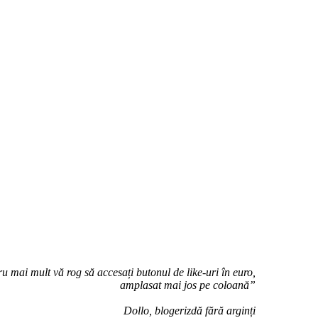
u mai mult vă rog să accesați butonul de like-uri în euro,
amplasat mai jos pe coloană”
Dollo, blogerizdă fără arginți