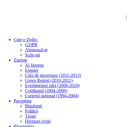
Cine e Dollo:
GDPR
Abonează-te
Scrie-mi
Ziarista
Al Jazeera
Esquire
Curs de guvernare (2011-2013)
Green Report (2010-2011)
Evenimentul zilei (2006-2010)
Cotidianul (2004-2006)
Curierul național (1994-2004)
Pașoptista
Blasfemii
Politice
Tzepe
Drepturi civile
Bloggeritza