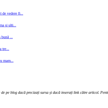
 de vedere fi...
a si ulti...
 bună ...
tre...
cu mam...
e pe blog dacă precizați sursa și dacă inserați link către articol. Pentr