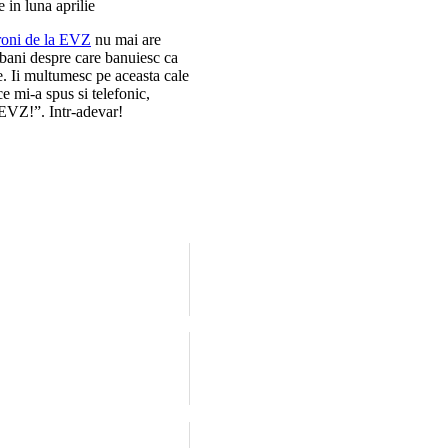
 in luna aprilie
roni de la EVZ
nu mai are
bani despre care banuiesc ca
ie. Ii multumesc pe aceasta cale
e mi-a spus si telefonic,
 EVZ!”. Intr-adevar!