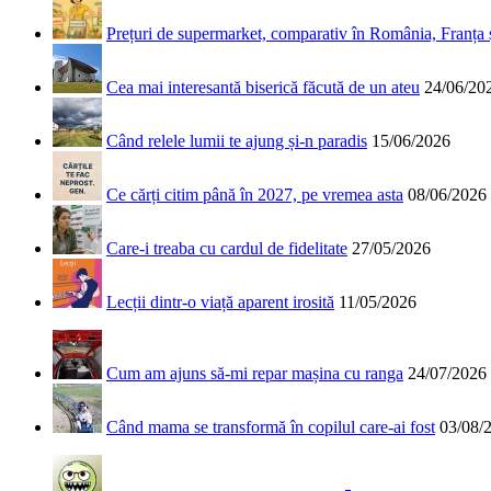
Prețuri de supermarket, comparativ în România, Franța
Cea mai interesantă biserică făcută de un ateu
24/06/20
Când relele lumii te ajung și-n paradis
15/06/2026
Ce cărți citim până în 2027, pe vremea asta
08/06/2026
Care-i treaba cu cardul de fidelitate
27/05/2026
Lecții dintr-o viață aparent irosită
11/05/2026
Cum am ajuns să-mi repar mașina cu ranga
24/07/2026
Când mama se transformă în copilul care-ai fost
03/08/