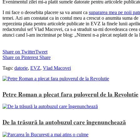
Evenimentul zilei mi-a platit sumele datorate pentru articolele publicate
I
mi face o deosebita placere sa va anunt ca
supararea mea pe noii pat
temei. Azi am constatat ca in contul meu a crescut o anumita suma de 
reprezinta plata pentru articolele publicate in EVZ la finele lunii april
redactorului sef Vlad Macovei, ca s-a straduit sa-mi dovedeasca ceea c
atunci cand l-am incriminat pe blog: „Nimeni n-a plecat neplatit de la
Share on Twitter
Tweet
Share on Pinterest
Share
Tags:
datorie
,
EVZ
,
Vlad Macovei
Petre Roman a plecat fara puloverul de la Revolutie
De la trăsură la autobuzul care îngenunchează