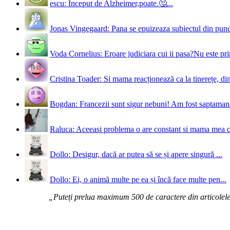
escu: Inceput de Alzheimer,poate.🤔...
Jonas Vingegaard: Pana se epuizeaza subiectul din punct
Voda Cornelius: Eroare judiciara cui ii pasa?Nu este prim
Cristina Toader: Si mama reacționează ca la tinerețe, din
Bogdan: Francezii sunt sigur nebuni! Am fost saptamana 
Raluca: Aceeasi problema o are constant si mama mea 
Dollo: Desigur, dacă ar putea să se și apere singură ...
Dollo: Ei, o animă multe pe ea și încă face multe pen...
„Puteți prelua maximum 500 de caractere din articolele d