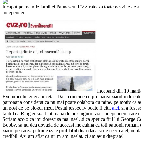
Incaput pe mainile familiei Paunescu, EVZ rateaza toate ocaziile de a
independent
Incepand din 19 mart
Evenimentul zilei a incetat. Data coincide cu preluarea ziarului de cat
patronat a considerat ca nu mai poate colabora cu mine, pe motiv ca as
un post de pe blogul meu. Postul respectiv poate fi citit
aici
, si a fost 
faptul ca Ringier si-a luat mana de pe singurul ziar independent care
Scriam acolo ca imi doresc sa ma insel, si ca sper ca fiul lui George C
Bobby, sa nu dea dovada de aceeasi meteahna ca toti patronii romani d
ziarul pe care-l patroneaza e profitabil doar daca scrie ce vrea el, nu 
credibil. Azi am aflat ca nu m-am inselat, ci am avut dreptate!