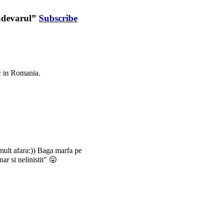
 adevarul”
Subscribe
ec in Romania.
emult afara:)) Baga marfa pe
ar si nelinistit" 😛