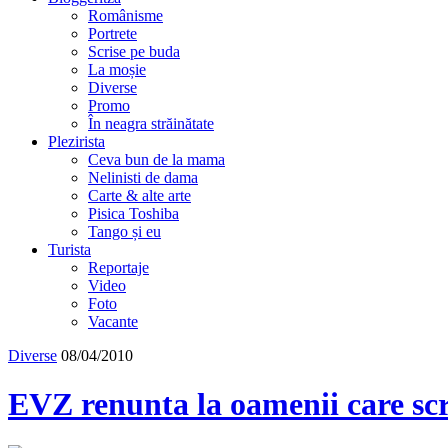
Românisme
Portrete
Scrise pe buda
La moșie
Diverse
Promo
În neagra străinătate
Plezirista
Ceva bun de la mama
Nelinisti de dama
Carte & alte arte
Pisica Toshiba
Tango și eu
Turista
Reportaje
Video
Foto
Vacante
Diverse
08/04/2010
EVZ renunta la oamenii care sc