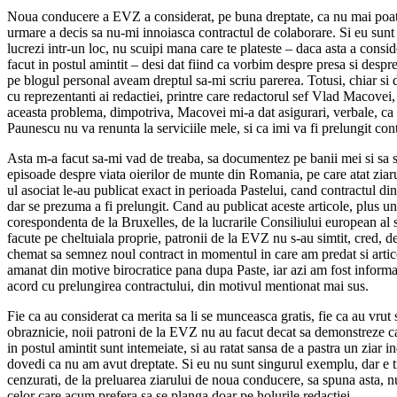
Noua conducere a EVZ a considerat, pe buna dreptate, ca nu mai poat
urmare a decis sa nu-mi innoiasca contractul de colaborare. Si eu sunt
lucrezi intr-un loc, nu scuipi mana care te plateste – daca asta a cons
facut in postul amintit – desi dat fiind ca vorbim despre presa si despre
pe blogul personal aveam dreptul sa-mi scriu parerea. Totusi, chiar si d
cu reprezentanti ai redactiei, printre care redactorul sef Vlad Macovei
aceasta problema, dimpotriva, Macovei mi-a dat asigurari, verbale, ca 
Paunescu nu va renunta la serviciile mele, si ca imi va fi prelungit cont
Asta m-a facut sa-mi vad de treaba, sa documentez pe banii mei si sa s
episoade despre viata oierilor de munte din Romania, pe care atat ziarul
ul asociat le-au publicat exact in perioada Pastelui, cand contractul din
dar se prezuma a fi prelungit. Cand au publicat aceste articole, plus un
corespondenta de la Bruxelles, de la lucrarile Consiliului european al s
facute pe cheltuiala proprie, patronii de la EVZ nu s-au simtit, cred, 
chemat sa semnez noul contract in momentul in care am predat si artic
amanat din motive birocratice pana dupa Paste, iar azi am fost informa
acord cu prelungirea contractului, din motivul mentionat mai sus.
Fie ca au considerat ca merita sa li se munceasca gratis, fie ca au vrut 
obraznicie, noii patroni de la EVZ nu au facut decat sa demonstreze c
in postul amintit sunt intemeiate, si au ratat sansa de a pastra un ziar 
dovedi ca nu am avut dreptate. Si eu nu sunt singurul exemplu, dar e tr
cenzurati, de la preluarea ziarului de noua conducere, sa spuna asta, 
celor care acum prefera sa se planga doar pe holurile redactiei.