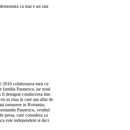
 demonstra ca mai e un ziar
ie 2010 colaborarea mea cu
re familia Paunescu, iar noul
 fi denigrat conducerea intr-
scris in ziua in care am aflat de
 mai ramasese in Romania.
onstantin Paunescu, vestitul
e presa, care considera ca
daca este independent si deci