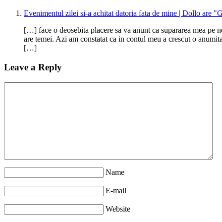
Evenimentul zilei si-a achitat datoria fata de mine | Dollo are "
[…] face o deosebita placere sa va anunt ca supararea mea pe n
are temei. Azi am constatat ca in contul meu a crescut o anumit
[…]
Leave a Reply
Name
E-mail
Website