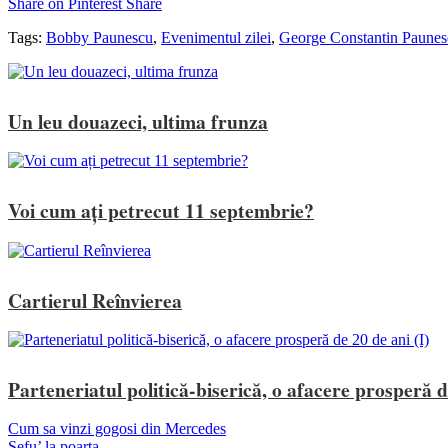
Share on Pinterest
Share
Tags:
Bobby Paunescu
,
Evenimentul zilei
,
George Constantin Paunes
Un leu douazeci, ultima frunza
Voi cum ați petrecut 11 septembrie?
Cartierul Reînvierea
Parteneriatul politică-biserică, o afacere prosperă d
Cum sa vinzi gogosi din Mercedes
Sefu’ la poarta