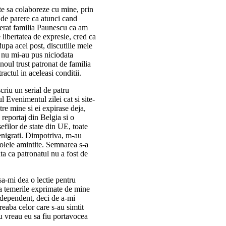
e sa colaboreze cu mine, prin
 de parere ca atunci cand
iderat familia Paunescu ca am
 libertatea de expresie, cred ca
upa acel post, discutiile mele
, nu mi-au pus niciodata
noul trust patronat de familia
ractul in aceleasi conditii.
criu un serial de patru
 Evenimentul zilei cat si site-
tre mine si ei expirase deja,
 reportaj din Belgia si o
efilor de state din UE, toate
denigrati. Dimpotriva, m-au
olele amintite. Semnarea s-a
ta ca patronatul nu a fost de
sa-mi dea o lectie pentru
a temerile exprimate de mine
independent, deci de a-mi
eaba celor care s-au simtit
nu vreau eu sa fiu portavocea