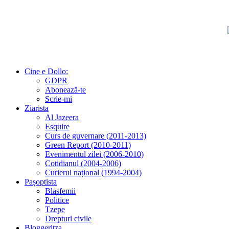
Cine e Dollo:
GDPR
Abonează-te
Scrie-mi
Ziarista
Al Jazeera
Esquire
Curs de guvernare (2011-2013)
Green Report (2010-2011)
Evenimentul zilei (2006-2010)
Cotidianul (2004-2006)
Curierul național (1994-2004)
Pașoptista
Blasfemii
Politice
Tzepe
Drepturi civile
Bloggeritza