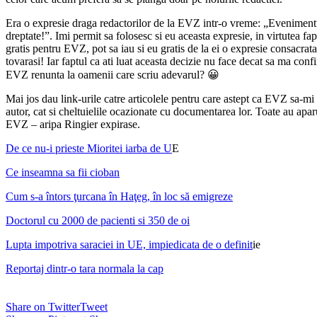
Era o expresie draga redactorilor de la EVZ intr-o vreme: „Evenimentul
dreptate!”. Imi permit sa folosesc si eu aceasta expresie, in virtutea fap
gratis pentru EVZ, pot sa iau si eu gratis de la ei o expresie consacrat
tovarasi! Iar faptul ca ati luat aceasta decizie nu face decat sa ma conf
EVZ renunta la oamenii care scriu adevarul? 😀
Mai jos dau link-urile catre articolele pentru care astept ca EVZ sa-mi 
autor, cat si cheltuielile ocazionate cu documentarea lor. Toate au apa
EVZ – aripa Ringier expirase.
De ce nu-i prieste Mioritei iarba de U
E
Ce inseamna sa fii cioban
Cum s-a întors ţurcana în Haţeg, în loc să emigreze
Doctorul cu 2000 de pacienti si 350 de oi
Lupta impotriva saraciei in UE, impiedicata de o definit
ie
Reportaj dintr-o tara normala la cap
Share on Twitter
Tweet