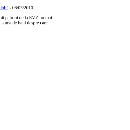
Glob"
-
06/05/2010
oii patroni de la EVZ nu mai
a suma de bani despre care