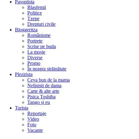
Pașoptista
Blasfemii
Politice
Tzepe
Drepturi civile
Bloggeritza
Românisme
Portrete
Scrise pe buda
La moșie
Diverse
Promo
În neagra străinătate
Plezirista
Ceva bun de la mama
Nelinisti de dama
Carte & alte arte
Pisica Toshiba
Tango și eu
Turista
Reportaje
Video
Foto
Vacante