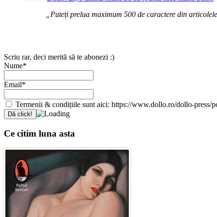
„Puteți prelua maximum 500 de caractere din articolele d
Scriu rar, deci merită să te abonezi :)
Nume*
Email*
Termenii & condițiile sunt aici: https://www.dollo.ro/dollo-press/pol
Ce citim luna asta