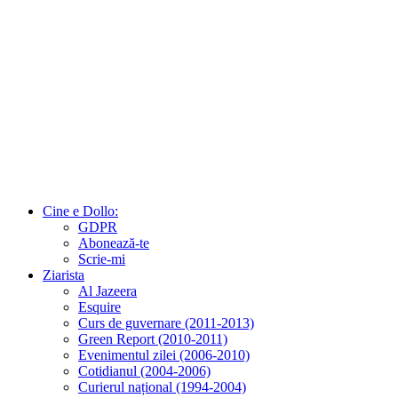
Cine e Dollo:
GDPR
Abonează-te
Scrie-mi
Ziarista
Al Jazeera
Esquire
Curs de guvernare (2011-2013)
Green Report (2010-2011)
Evenimentul zilei (2006-2010)
Cotidianul (2004-2006)
Curierul național (1994-2004)