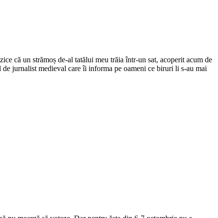
ce că un strămoș de-al tatălui meu trăia într-un sat, acoperit acum de
el de jurnalist medieval care îi informa pe oameni ce biruri li s-au mai