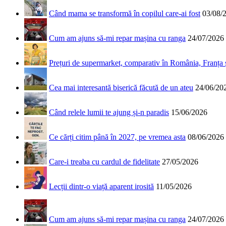
Când mama se transformă în copilul care-ai fost
03/08/
Cum am ajuns să-mi repar mașina cu ranga
24/07/2026
Prețuri de supermarket, comparativ în România, Franța
Cea mai interesantă biserică făcută de un ateu
24/06/20
Când relele lumii te ajung și-n paradis
15/06/2026
Ce cărți citim până în 2027, pe vremea asta
08/06/2026
Care-i treaba cu cardul de fidelitate
27/05/2026
Lecții dintr-o viață aparent irosită
11/05/2026
Cum am ajuns să-mi repar mașina cu ranga
24/07/2026