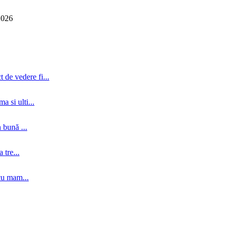
2026
 de vedere fi...
a si ulti...
 bună ...
tre...
cu mam...