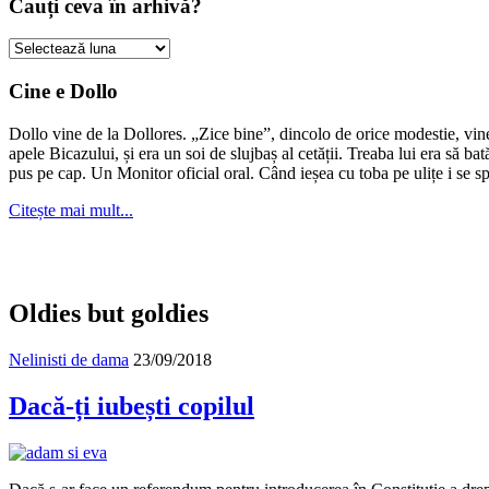
Cauți ceva în arhivă?
Cauți
ceva
în
Cine e Dollo
arhivă?
Dollo vine de la Dollores. „Zice bine”, dincolo de orice modestie, vin
apele Bicazului, și era un soi de slujbaș al cetății. Treaba lui era să ba
pus pe cap. Un Monitor oficial oral. Când ieșea cu toba pe ulițe i se s
Citește mai mult...
Oldies but goldies
Nelinisti de dama
23/09/2018
Dacă-ți iubești copilul