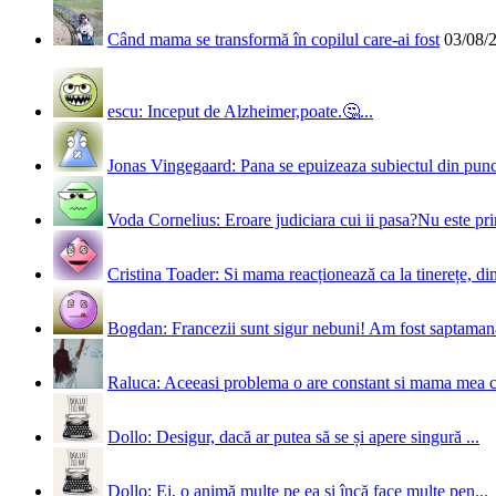
Când mama se transformă în copilul care-ai fost
03/08/
escu: Inceput de Alzheimer,poate.🤔...
Jonas Vingegaard: Pana se epuizeaza subiectul din punct
Voda Cornelius: Eroare judiciara cui ii pasa?Nu este prim
Cristina Toader: Si mama reacționează ca la tinerețe, din
Bogdan: Francezii sunt sigur nebuni! Am fost saptamana 
Raluca: Aceeasi problema o are constant si mama mea 
Dollo: Desigur, dacă ar putea să se și apere singură ...
Dollo: Ei, o animă multe pe ea și încă face multe pen...