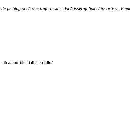
e pe blog dacă precizați sursa și dacă inserați link către articol. Pentr
itica-confidentialitate-dollo/