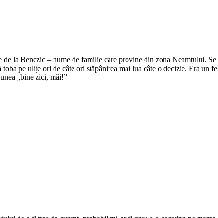
e de la Benezic – nume de familie care provine din zona Neamțului. Se zi
tă toba pe ulițe ori de câte ori stăpânirea mai lua câte o decizie. Era un f
punea „bine zici, măi!”