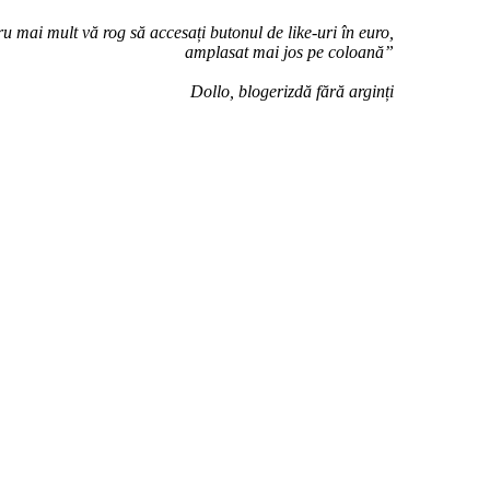
u mai mult vă rog să accesați butonul de like-uri în euro,
amplasat mai jos pe coloană”
Dollo, blogerizdă fără arginți