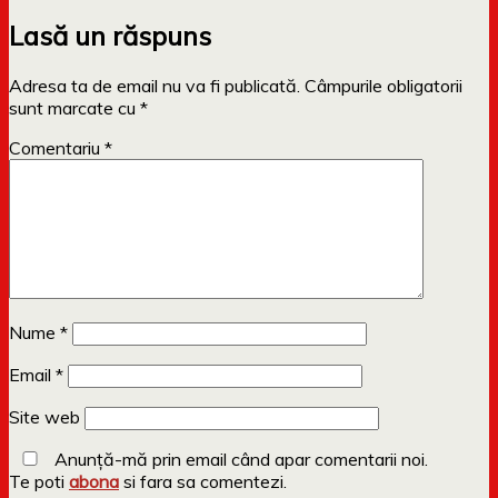
Lasă un răspuns
Adresa ta de email nu va fi publicată.
Câmpurile obligatorii
sunt marcate cu
*
Comentariu
*
Nume
*
Email
*
Site web
Anunță-mă prin email când apar comentarii noi.
Te poti
abona
si fara sa comentezi.