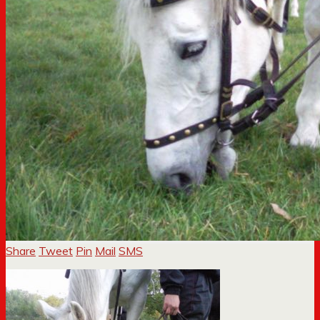
Share
Tweet
Pin
Mail
SMS