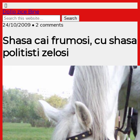
Dollo zice Bine
24/10/2009 • 2 comments
Shasa cai frumosi, cu shasa
politisti zelosi