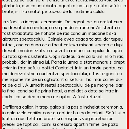
plimbata, asa ca unul dintre agenti a luat-o pe fetita sefului in
brate, si i l-a aratat pe tac-su de la inaltimea calului.
In sfarsit a inceput ceremonia. Doi agenti ne-au aratat cum
au dresat doi caini lupi, ca sa prinda infractorii. Asistenta a
fost strabatuta de hohote de ras cand un maidanez s-a
alaturat spectacolului. Cainele avea coada taiata, dar tupeul
intact, asa ca dupa ce a facut cateva miscari sincron cu lupii
dresati, maidanezul s-a asezat in mijlocul campului de lupta,
cu fata spre asistenta. Copiii radeau la el ca la urs. El o fi ras,
probabil, dar in sinea lui. Pana la urma, a stat mandru si drept
chiar in fata sefului politei Capitalei. Intr-un tarziu, pentru ca
maidanezul strica audientza spectacolului, a fost izgonit cu
menajamente de un aghiotant al sefului: „hai mai, caine, du-
te de aici!”. A urmarit restul spectacolului de pe margine, dar
la final, cand sa fie prins hotul, a mai dat o data sa intre in
cadru, ca sa dea o mana de ajutor. A fost refuzat.
Defilarea cailor, in trap, galop si la pas a incheiat ceremonia,
in aplauzele copiilor care au dat iar buzna la calarit. Seful si-a
luat din nou fetita in brate, si a raspuns vag intrebarilor
presei: de fapt caii, cainii si dresura apartin firmei de paza