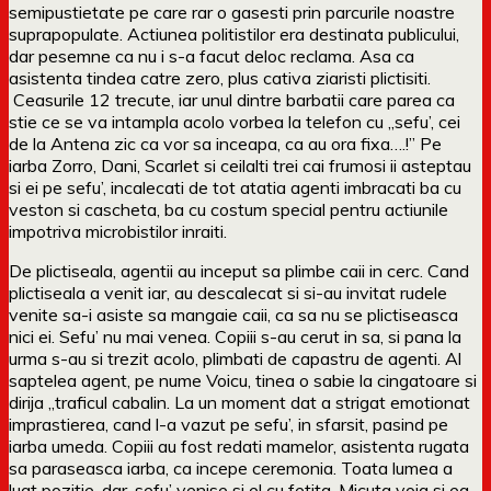
semipustietate pe care rar o gasesti prin parcurile noastre
suprapopulate. Actiunea politistilor era destinata publicului,
dar pesemne ca nu i s-a facut deloc reclama. Asa ca
asistenta tindea catre zero, plus cativa ziaristi plictisiti.
Ceasurile 12 trecute, iar unul dintre barbatii care parea ca
stie ce se va intampla acolo vorbea la telefon cu „sefu’, cei
de la Antena zic ca vor sa inceapa, ca au ora fixa….!” Pe
iarba Zorro, Dani, Scarlet si ceilalti trei cai frumosi ii asteptau
si ei pe sefu’, incalecati de tot atatia agenti imbracati ba cu
veston si cascheta, ba cu costum special pentru actiunile
impotriva microbistilor inraiti.
De plictiseala, agentii au inceput sa plimbe caii in cerc. Cand
plictiseala a venit iar, au descalecat si si-au invitat rudele
venite sa-i asiste sa mangaie caii, ca sa nu se plictiseasca
nici ei. Sefu’ nu mai venea. Copiii s-au cerut in sa, si pana la
urma s-au si trezit acolo, plimbati de capastru de agenti. Al
saptelea agent, pe nume Voicu, tinea o sabie la cingatoare si
dirija „traficul cabalin. La un moment dat a strigat emotionat
imprastierea, cand l-a vazut pe sefu’, in sfarsit, pasind pe
iarba umeda. Copiii au fost redati mamelor, asistenta rugata
sa paraseasca iarba, ca incepe ceremonia. Toata lumea a
luat pozitie, dar, sefu’ venise si el cu fetita. Micuta voia si ea