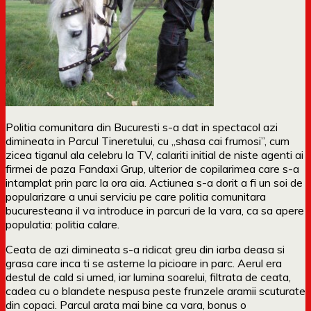
Politia comunitara din Bucuresti s-a dat in spectacol azi
dimineata in Parcul Tineretului, cu „shasa cai frumosi”, cum
zicea tiganul ala celebru la TV, calariti initial de niste agenti ai
firmei de paza Fandaxi Grup, ulterior de copilarimea care s-a
intamplat prin parc la ora aia. Actiunea s-a dorit a fi un soi de
popularizare a unui serviciu pe care politia comunitara
bucuresteana il va introduce in parcuri de la vara, ca sa apere
populatia: politia calare.
Ceata de azi dimineata s-a ridicat greu din iarba deasa si
grasa care inca ti se asterne la picioare in parc. Aerul era
destul de cald si umed, iar lumina soarelui, filtrata de ceata,
cadea cu o blandete nespusa peste frunzele aramii scuturate
din copaci. Parcul arata mai bine ca vara, bonus o