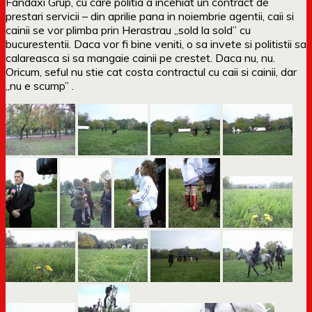
Fandaxi Grup, cu care politia a incehiat un contract de
prestari servicii – din aprilie pana in noiembrie agentii, caii si
cainii se vor plimba prin Herastrau „sold la sold” cu
bucurestentii. Daca vor fi bine veniti, o sa invete si politistii sa
calareasca si sa mangaie cainii pe crestet. Daca nu, nu.
Oricum, seful nu stie cat costa contractul cu caii si cainii, dar
„nu e scump” .