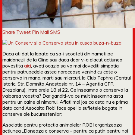
Share
Tweet
Pin
Mail
SMS
Daca ati dat la lopata ca sa-i scoateti din nameti pe
maidanezii de la Glina sau daca doar v-a placut actiunea
povestita
aici
, aveti ocazia sa va mai dovediti simpatia
pentru patrupedele astea norocoase venind cu cate o
conserva in mana, marti sau miercuri, la Club Tephra (Centrul
Istoric, Str. Domnita Anastasia nr. 14 – Agentia CFR
Brezoianu), intre orele 18 si 22. Ce inseamna o conserva la
valoarea voastra? Dar ganditi-va ce mult inseamna asta
pentru un caine al nimanui. Aflati mai jos ca asta nu e prima
data cand Asocaita Robi face apel la sufletele bogate in
conserve ale bucurestenilor:
Asociatia pentru protectia animalelor ROBI organizeaza
actiunea „Doneaza o conserva – pentru ca putin pentru noi