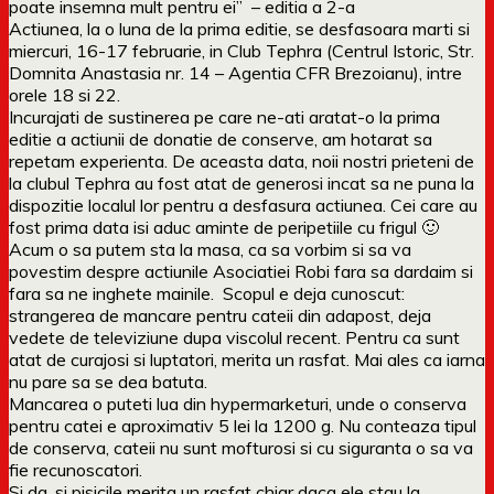
poate insemna mult pentru ei” – editia a 2-a
Actiunea, la o luna de la prima editie, se desfasoara marti si
miercuri, 16-17 februarie, in Club Tephra (Centrul Istoric, Str.
Domnita Anastasia nr. 14 – Agentia CFR Brezoianu), intre
orele 18 si 22.
Incurajati de sustinerea pe care ne-ati aratat-o la prima
editie a actiunii de donatie de conserve, am hotarat sa
repetam experienta. De aceasta data, noii nostri prieteni de
la clubul Tephra au fost atat de generosi incat sa ne puna la
dispozitie localul lor pentru a desfasura actiunea. Cei care au
fost prima data isi aduc aminte de peripetiile cu frigul 🙂
Acum o sa putem sta la masa, ca sa vorbim si sa va
povestim despre actiunile Asociatiei Robi fara sa dardaim si
fara sa ne inghete mainile. Scopul e deja cunoscut:
strangerea de mancare pentru cateii din adapost, deja
vedete de televiziune dupa viscolul recent. Pentru ca sunt
atat de curajosi si luptatori, merita un rasfat. Mai ales ca iarna
nu pare sa se dea batuta.
Mancarea o puteti lua din hypermarketuri, unde o conserva
pentru catei e aproximativ 5 lei la 1200 g. Nu conteaza tipul
de conserva, cateii nu sunt mofturosi si cu siguranta o sa va
fie recunoscatori.
Si da, si pisicile merita un rasfat chiar daca ele stau la