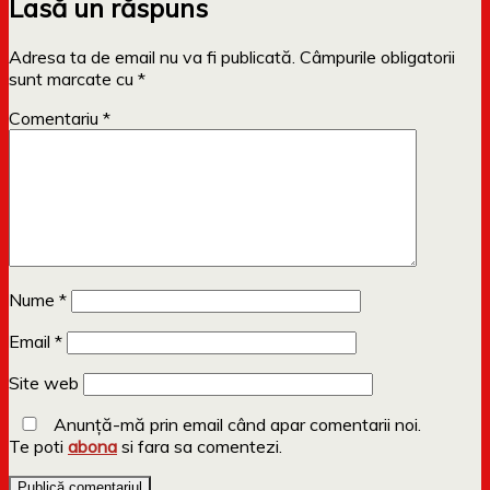
Lasă un răspuns
Adresa ta de email nu va fi publicată.
Câmpurile obligatorii
sunt marcate cu
*
Comentariu
*
Nume
*
Email
*
Site web
Anunță-mă prin email când apar comentarii noi.
Te poti
abona
si fara sa comentezi.