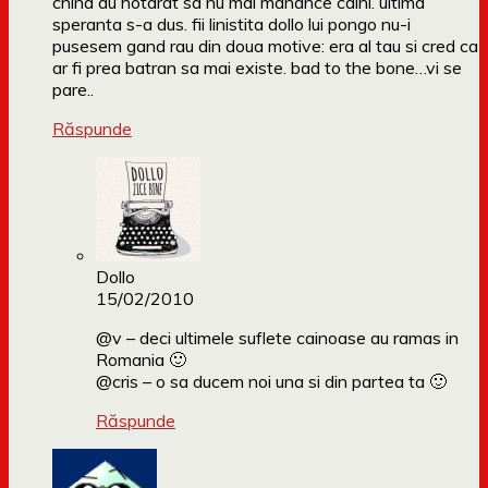
china au hotarat sa nu mai manance caini. ultima
speranta s-a dus. fii linistita dollo lui pongo nu-i
pusesem gand rau din doua motive: era al tau si cred ca
ar fi prea batran sa mai existe. bad to the bone…vi se
pare..
Răspunde
Dollo
15/02/2010
@v – deci ultimele suflete cainoase au ramas in
Romania 🙂
@cris – o sa ducem noi una si din partea ta 🙂
Răspunde