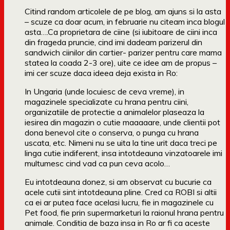
Citind random articolele de pe blog, am ajuns si la asta
– scuze ca doar acum, in februarie nu citeam inca blogul
asta….Ca proprietara de ciine (si iubitoare de ciini inca
din frageda pruncie, cind imi dadeam parizerul din
sandwich ciinilor din cartier- parizer pentru care mama
statea la coada 2-3 ore), uite ce idee am de propus –
imi cer scuze daca ideea deja exista in Ro:
In Ungaria (unde locuiesc de ceva vreme), in
magazinele specializate cu hrana pentru ciini,
organizatiile de protectie a animalelor plaseaza la
iesirea din magazin o cutie maaaaare, unde clientii pot
dona benevol cite o conserva, o punga cu hrana
uscata, etc. Nimeni nu se uita la tine urit daca treci pe
linga cutie indiferent, insa intotdeauna vinzatoarele imi
multumesc cind vad ca pun ceva acolo…
Eu intotdeauna donez, si am observat cu bucurie ca
acele cutii sint intotdeauna pline. Cred ca ROBI si altii
ca ei ar putea face acelasi lucru, fie in magazinele cu
Pet food, fie prin supermarketuri la raionul hrana pentru
animale. Conditia de baza insa in Ro ar fi ca aceste