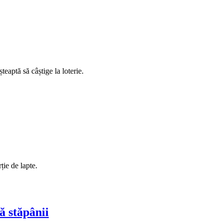
eaptă să câștige la loterie.
ție de lapte.
ă stăpânii