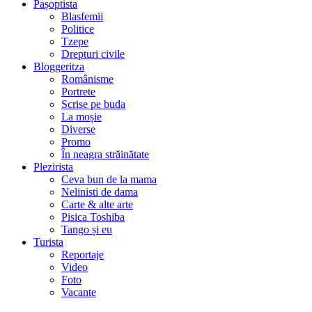
Pașoptista
Blasfemii
Politice
Tzepe
Drepturi civile
Bloggeritza
Românisme
Portrete
Scrise pe buda
La moșie
Diverse
Promo
În neagra străinătate
Plezirista
Ceva bun de la mama
Nelinisti de dama
Carte & alte arte
Pisica Toshiba
Tango și eu
Turista
Reportaje
Video
Foto
Vacante