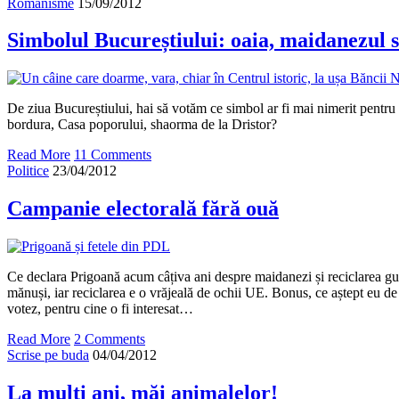
Românisme
15/09/2012
Simbolul Bucureștiului: oaia, maidanezul 
De ziua Bucureștiului, hai să votăm ce simbol ar fi mai nimerit pentru
bordura, Casa poporului, shaorma de la Dristor?
Read More
11 Comments
Politice
23/04/2012
Campanie electorală fără ouă
Ce declara Prigoană acum câțiva ani despre maidanezi și reciclarea guno
mănuși, iar reciclarea e o vrăjeală de ochii UE. Bonus, ce aștept eu de 
votez, pentru cine o fi interesat…
Read More
2 Comments
Scrise pe buda
04/04/2012
La mulți ani, măi animalelor!