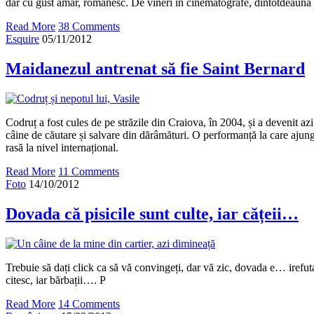
dar cu gust amar, românesc. De vineri în cinematografe, dintotdeauna 
Read More
38 Comments
Esquire
05/11/2012
Maidanezul antrenat să fie Saint Bernard
Codruț a fost cules de pe străzile din Craiova, în 2004, și a devenit az
câine de căutare și salvare din dărâmături. O performanță la care aj
rasă la nivel internațional.
Read More
11 Comments
Foto
14/10/2012
Dovada că pisicile sunt culte, iar cățeii…
Trebuie să dați click ca să vă convingeți, dar vă zic, dovada e… irefuta
citesc, iar bărbații…. P
Read More
14 Comments