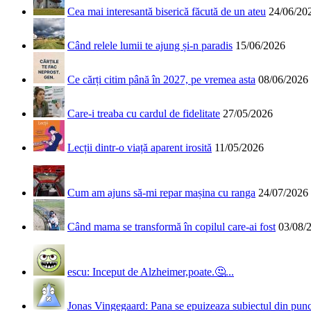
Cea mai interesantă biserică făcută de un ateu
24/06/20
Când relele lumii te ajung și-n paradis
15/06/2026
Ce cărți citim până în 2027, pe vremea asta
08/06/2026
Care-i treaba cu cardul de fidelitate
27/05/2026
Lecții dintr-o viață aparent irosită
11/05/2026
Cum am ajuns să-mi repar mașina cu ranga
24/07/2026
Când mama se transformă în copilul care-ai fost
03/08/
escu: Inceput de Alzheimer,poate.🤔...
Jonas Vingegaard: Pana se epuizeaza subiectul din punct