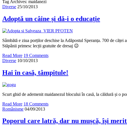
Tag Archives: maidanezi
Diverse
25/10/2013
Adoptă un câine și dă-i o educație
Sâmbătă e ziua porților deschise la Adăpostul Speranța. 700 de căței așt
Stăpânii primesc lecții gratuite de dresaj 😉
Read More
19 Comments
Diverse
10/10/2013
Hai în casă, tâmpitule!
Scurt ghid de ademenit maidanezul blocului în casă, la căldură și o por
Read More
18 Comments
Românisme
04/09/2013
Poporul care latră, dar nu mușcă, își merit