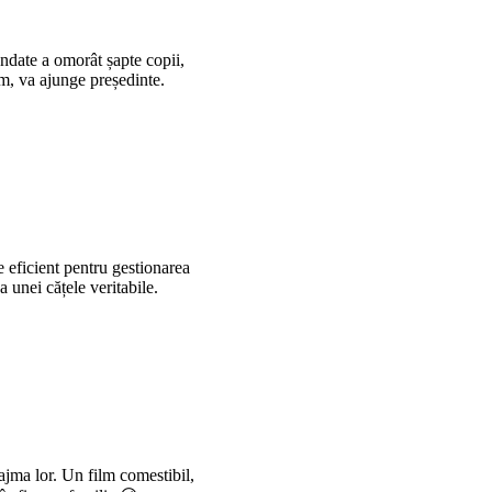
ndate a omorât șapte copii,
em, va ajunge președinte.
e eficient pentru gestionarea
 unei cățele veritabile.
ajma lor. Un film comestibil,