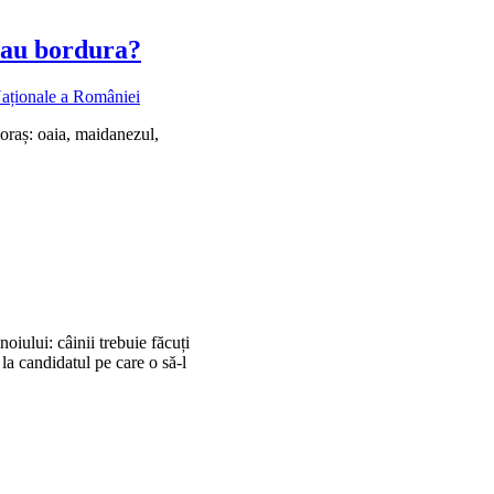
sau bordura?
 oraș: oaia, maidanezul,
iului: câinii trebuie făcuți
la candidatul pe care o să-l