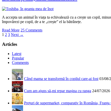
A accepta un animal în viața ta echivalează cu a crește un copil, minus
împovărezi pe copil, de a te „crește” el la bătrânețe.
Read More
25 Comments
1
2
3
Next →
Articles
Latest
Popular
Comments
Când mama se transformă în copilul care-ai fost
03/08/
Cum am ajuns să-mi repar mașina cu ranga
24/07/2026
Prețuri de supermarket, comparativ în România, Franța