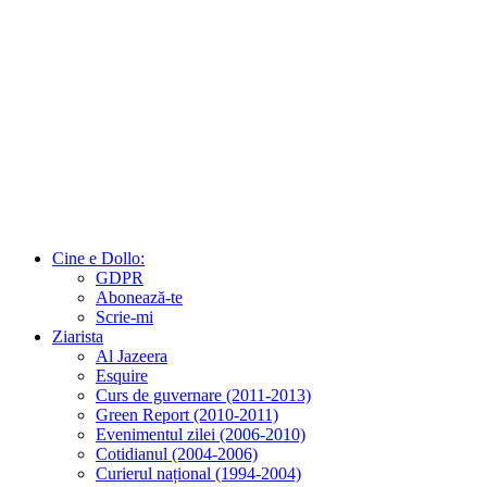
Cine e Dollo:
GDPR
Abonează-te
Scrie-mi
Ziarista
Al Jazeera
Esquire
Curs de guvernare (2011-2013)
Green Report (2010-2011)
Evenimentul zilei (2006-2010)
Cotidianul (2004-2006)
Curierul național (1994-2004)