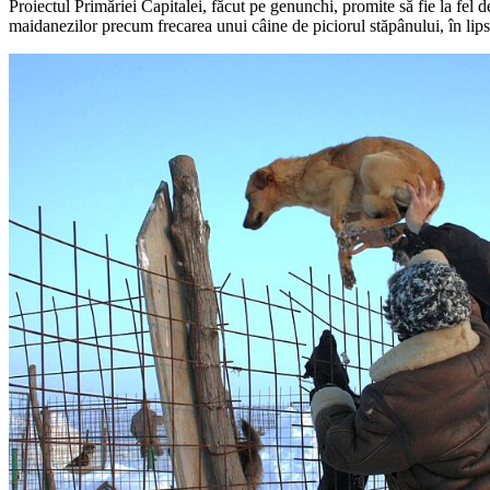
Proiectul Primăriei Capitalei, făcut pe genunchi, promite să fie la fel d
maidanezilor precum frecarea unui câine de piciorul stăpânului, în lipsa