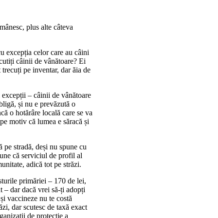
românesc, plus alte câteva
 cu excepția celor care au câini
cutiți câinii de vânătoare? Ei
trecuți pe inventar, dar ăia de
i excepții – câinii de vânătoare
bligă, și nu e prevăzută o
ncă o hotărâre locală care se va
 pe motiv că lumea e săracă și
ă pe stradă, deși nu spune cu
une că serviciul de profil al
unitate, adică tot pe străzi.
urile primăriei – 170 de lei,
t – dar dacă vrei să-ți adopți
e și vaccineze nu te costă
zi, dar scutesc de taxă exact
anizații de protecție a