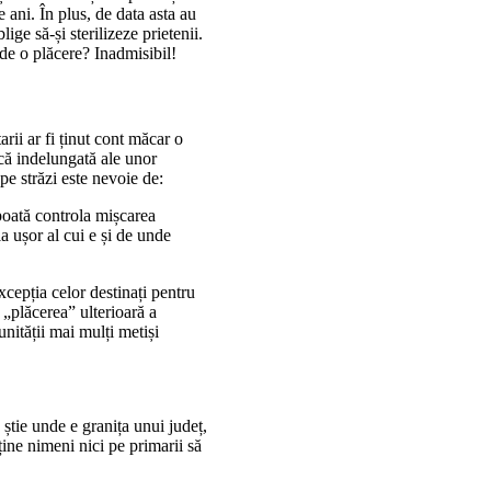
 ani. În plus, de data asta au
ige să-și sterilizeze prietenii.
de o plăcere? Inadmisibil!
arii ar fi ținut cont măcar o
ică indelungată ale unor
pe străzi este nevoie de:
 poată controla mișcarea
a ușor al cui e și de unde
xcepția celor destinați pentru
 „plăcerea” ulterioară a
nității mai mulți metiși
știe unde e granița unui județ,
ține nimeni nici pe primarii să