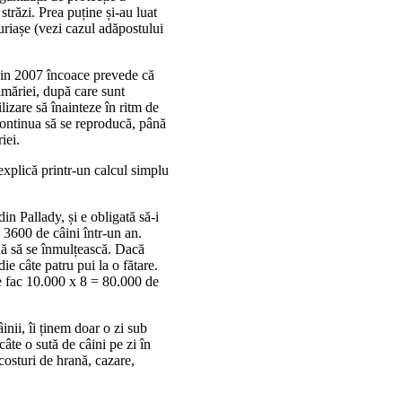
trăzi. Prea puține și-au luat
i uriașe (vezi cazul adăpostului
t din 2007 încoace prevede că
primăriei, după care sunt
lizare să înainteze în ritm de
 continua să se reproducă, până
iei.
xplică printr-un calcul simplu
in Pallady, și e obligată să-i
 3600 de câini într-un an.
uă să se înmulțească. Dacă
ie câte patru pui la o fătare.
ate fac 10.000 x 8 = 80.000 de
inii, îi ținem doar o zi sub
te o sută de câini pe zi în
costuri de hrană, cazare,