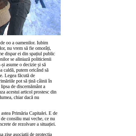
a de oo a oamenilor. Iubim
or, nu vrem să fie omorâți,
e dispar ei din spațiul public
ilor se aliniază politicienii
ă-și asume o decizie și să
pa caldă, putem oricând să
ie. Legea făcută de
măriile pot să țină câinii în
 lipsa de discernământ a
za acestui articol prostesc din
 lumea, chiar dacă nu
le astea Primăria Capitalei. E de
e de consiliu mai veche, ce nu
crete de rezolvare a situației.
a zise asociații de protecția