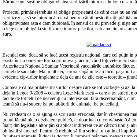
Bărbuceanu susține obligativitatea sterilizării tuturor câinilor, cu sau f
Proiectul primăriei trebuia să oblige proprietarii de câini care nu au va
sterilizeze și să se introducă o taxă pentru câinii nesterilizați, plătită an
obligativitatea asta e cam dubioasă, în sensul că nu prevede și niște am
o lege care obligă la sterilizarea tuturor pisicilor, sub amenințarea ame
euro.
Esențial este, deci, să se facă acest registru național, care cel puțin în
exista într-o oarecare formă primitivă și acum, când toți veterinarii sunt
Autoritatea Națională Sanitar Veterinară vaccinările antirabice făcute. I
carnet de sănătate. Mai mult cei, cărora stăpânii le-au făcut pașaport au 
evidența cip-urilor implantate deja de ani de zile este – teoretic – țin
Culmea e că majoritatea măsurilor despre care se tot vorbește și azi la
deja în Legea 9/2008 – celebra Lege Marinescu – care a tot suferit mod
făcute de tot felul de neaveniți cu interese sau fără discernământ, c
teamă să nu-i supere ba pe iubitorii de animale, ba pe ceilalți.
Nu credeam că o să ajung să scriu asta vreodată, dar în chestiunea ma
trebui făcută nicio dezbatere publică, ci doar luat cu copy/paste (că tot
înalt) din legislația altor țări și aplicat indiferent ce ar cârcoti unii și al
obligații și amenzi. Pentru că trebuie să fim serioși, un animal implică 
îți iubești animalul îl duci la doctor, îi cumperi mâncare, petreci timp cu