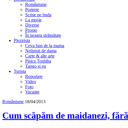
Românisme
Portrete
Scrise pe buda
La moșie
Diverse
Promo
În neagra străinătate
Plezirista
Ceva bun de la mama
Nelinisti de dama
Carte & alte arte
Pisica Toshiba
Tango și eu
Turista
Reportaje
Video
Foto
Vacante
Românisme
18/04/2013
Cum scăpăm de maidanezi, fără 