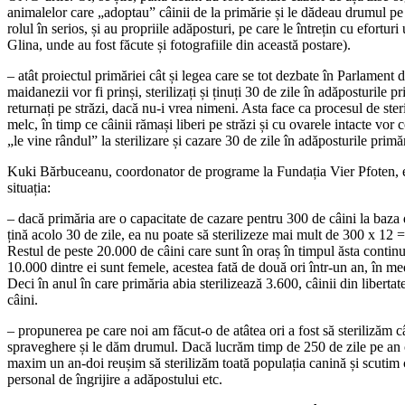
animalelor care „adoptau” câinii de la primărie și le dădeau drumul pe s
rolul în serios, și au propriile adăposturi, pe care le întrețin cu efortur
Glina, unde au fost făcute și fotografiile din această postare).
– atât proiectul primăriei cât și legea care se tot dezbate în Parlamen
maidanezii vor fi prinși, sterilizați și ținuți 30 de zile în adăposturile 
returnați pe străzi, dacă nu-i vrea nimeni. Asta face ca procesul de steri
melc, în timp ce câinii rămași liberi pe străzi și cu ovarele intacte vor
„le vine rândul” la sterilizare și cazare 30 de zile în adăposturile primăr
Kuki Bărbuceanu, coordonator de programe la Fundația Vier Pfoten, e
situația:
– dacă primăria are o capacitate de cazare pentru 300 de câini la baza d
țină acolo 30 de zile, ea nu poate să sterilizeze mai mult de 300 x 12 =
Restul de peste 20.000 de câini care sunt în oraș în timpul ăsta contin
10.000 dintre ei sunt femele, acestea fată de două ori într-un an, în med
Deci în anul în care primăria abia sterilizează 3.600, câinii din libert
câini.
– propunerea pe care noi am făcut-o de atâtea ori a fost să sterilizăm câ
spraveghere și le dăm drumul. Dacă lucrăm timp de 250 de zile pe an câ
maxim un an-doi reușim să sterilizăm toată populația canină și scutim 
personal de îngrijire a adăpostului etc.