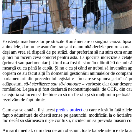
Existența maidanezilor pe străzile României are o singură cauză: lips
animalele, dar nu ne asumăm tranșant o anumită decizie pentru soarta l
deși am vrea să dispară de pe străzi, dar preferăm să nu știm cum anum
și nici nu facem ceva concret pentru asta. La ipocrita indecizie a cetățen
(primari sau parlamentari). Unul n-a fost în stare în ultimii 20 de ani s
meargă cu ea până la capăt. Și nu e ca și când ar trebui să inventăm a
copiem ce au făcut alții în domeniul gestionării animalelor de compan
parlamentarii din precedentul legislativ – în care se spunea „clar” că pri
adăposturi,
să-i sterilizeze sau să-i omoare
– vorbește clar doar despre
românilor. Legea a și fost declarată neconstituțională, de CCR, din cau
categoria să facem să fie bine ca să nu fie rău și să mulțumim pe toată
rezolvăm de fapt nimic.
Cam așa se arată a fi și acest
pretins proiect
cu care e ieșit în față zile
fapt o adunătură de chestii scrise pe genunchi, modificări la o hotărâr
fac decât să stârnească niște confuzii, nicidecum să prevadă măsuri con
Au sărit imediat, cum deja ne-am obișnuit, toate babele isterice de la aș