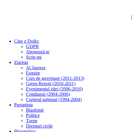
Cine e Dollo:
GDPR
Abonează-te
Scrie-mi
Ziarista
Al Jazeera
Esquire
Curs de guvernare (2011-2013)
Green Report (2010-2011)
Evenimentul zilei (2006-2010)
Cotidianul (2004-2006)
Curierul național (1994-2004)
Pașoptista
Blasfemii
Politice
Tzepe
Drepturi civile
Bloggeritza