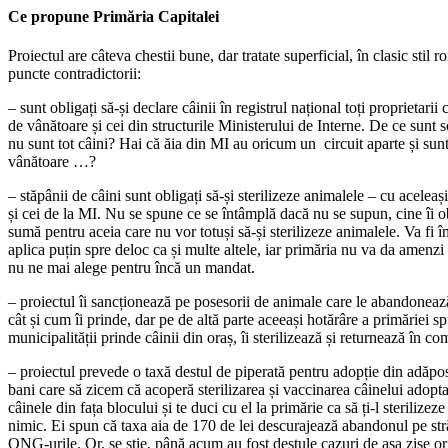
Ce propune Primăria Capitalei
Proiectul are câteva chestii bune, dar tratate superficial, în clasic stil 
puncte contradictorii:
– sunt obligați să-și declare câinii în registrul național toți proprietarii
de vânătoare și cei din structurile Ministerului de Interne. De ce sunt s
nu sunt tot câini? Hai că ăia din MI au oricum un circuit aparte și sunt 
vânătoare …?
– stăpânii de câini sunt obligați să-și sterilizeze animalele – cu aceleaș
și cei de la MI. Nu se spune ce se întâmplă dacă nu se supun, cine îi o
sumă pentru aceia care nu vor totuși să-și sterilizeze animalele. Va fi î
aplica puțin spre deloc ca și multe altele, iar primăria nu va da amenzi
nu ne mai alege pentru încă un mandat.
– proiectul îi sancționează pe posesorii de animale care le abandoneaz
cât și cum îi prinde, dar pe de altă parte aceeași hotărâre a primăriei sp
municipalității prinde câinii din oraș, îi sterilizează și returnează în com
– proiectul prevede o taxă destul de piperată pentru adopție din adăpost
bani care să zicem că acoperă sterilizarea și vaccinarea câinelui adopta
câinele din fața blocului și te duci cu el la primărie ca să ți-l sterilizez
nimic. Ei spun că taxa aia de 170 de lei descurajează abandonul pe stră
ONG-urile. Or, se știe, până acum au fost destule cazuri de așa zise org