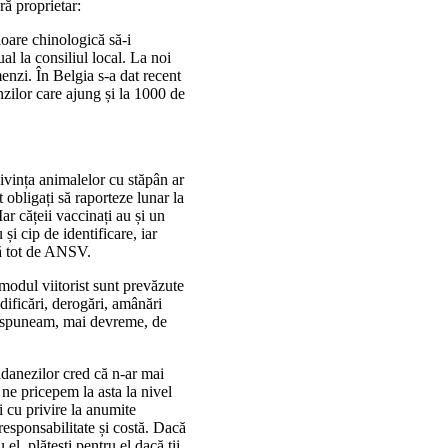
ără proprietar:
loare chinologică să-i
ual la consiliul local. La noi
enzi. În Belgia s-a dat recent
nzilor care ajung și la 1000 de
 pivința animalelor cu stăpân ar
 obligați să raporteze lunar la
ar cățeii vaccinați au și un
și cip de identificare, iar
ută tot de ANSV.
 modul viitorist sunt prevăzute
ificări, derogări, amânări
um spuneam, mai devreme, de
idanezilor cred că n-ar mai
 ne pricepem la asta la nivel
ții cu privire la anumite
responsabilitate și costă. Dacă
 el, plătești pentru el dacă ții