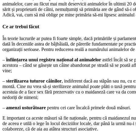
animalelor, care au făcut mai mult deservicii animalelor în ultimii 20 de
sărit și proprietarii de câini, nemulțumiți să primăria are de gând să-i obl
Adică, vai, cum să mă oblige pe mine primăria să-mi lipsesc animalul 
Ce ar trebui făcut
În teorie lucrurile ar putea fi foarte simple, dacă primăriile și parlament
dată în deceniile astea de bâjbâială, de părerile fundamentate pe pract
organizații serioase. Pentru reducerea reală a numărului animalelor de 
–
înființarea unui registru național al animalelor
astfel încât să se
acestora – când se găsește un câine abandonat pe stradă să se poată afl
vine;
–
sterilizarea tuturor câinilor
, indiferent dacă au stăpân sau nu, cu e
montă. Cine nu vrea să-și sterilizeze animalul poate plăti o taxă pentru
acestuia de a face sex fără prezervativ cu o maidaneză care va da comu
nedoriți de nimeni;
–
amenzi usturătoare
pentru cei care încalcă primele două măsuri.
E important ca aceste măsuri să fie naționale, pentru că maidanezul nu 
de aceea e utilă o lege în locul deciziilor locale, dar până la urmă nu-i 
colaboreze, că de aia au atâtea structuri asociative.