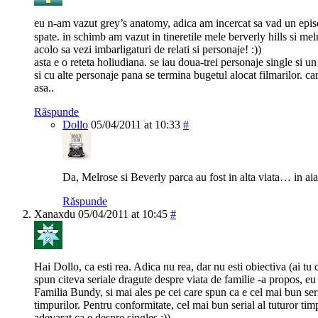
eu n-am vazut grey’s anatomy, adica am incercat sa vad un epi
spate. in schimb am vazut in tineretile mele berverly hills si me
acolo sa vezi imbarligaturi de relati si personaje! :))
asta e o reteta holiudiana. se iau doua-trei personaje single si un
si cu alte personaje pana se termina bugetul alocat filmarilor. c
asa..
Răspunde
Dollo
05/04/2011 at 10:33
#
Da, Melrose si Beverly parca au fost in alta viata… in aia
Răspunde
Xanaxdu
05/04/2011 at 10:45
#
Hai Dollo, ca esti rea. Adica nu rea, dar nu esti obiectiva (ai tu 
spun citeva seriale dragute despre viata de familie -a propos, eu 
Familia Bundy, si mai ales pe cei care spun ca e cel mai bun ser
timpurilor. Pentru conformitate, cel mai bun serial al tuturor timp
adevarat ca e despre singles :)).