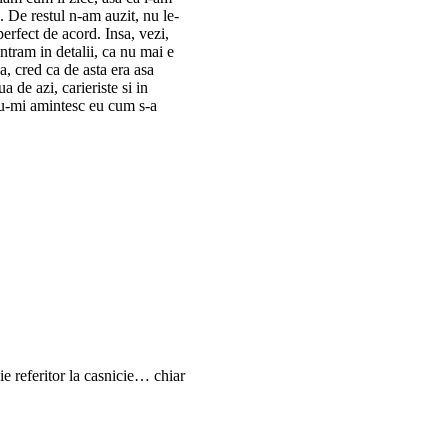
. De restul n-am auzit, nu le-
erfect de acord. Insa, vezi,
ntram in detalii, ca nu mai e
a, cred ca de asta era asa
 de azi, carieriste si in
nu-mi amintesc eu cum s-a
e referitor la casnicie… chiar