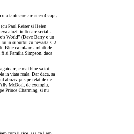
u o tanti care are si ea 4 copi,
 (cu Paul Reiser si Helen
eva aluzii in fiecare serial la
Dave’s World” (Dave Barry e un
a lui in suburbii cu nevasta si 2
mult. Bine ca mi-am amintit de
i fi si Familia Simpson, daca
agatoare, e mai bine sa tot
a in viata reala. Dar daca, sa
l abuziv pus pe relatiile de
in Ally McBeal, de exemplu,
a pe Prince Charming, si nu
iam cum ii zice, asa ca l-am