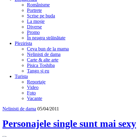
Românisme
Portrete
Scrise pe buda
La moșie
Diverse
Promo
În neagra străinătate
Plezirista
Ceva bun de la mama
Nelinisti de dama
Carte & alte arte
Pisica Toshiba
Tango și eu
Turista
Reportaje
Video
Foto
Vacante
Nelinisti de dama
05/04/2011
Personajele single sunt mai sexy