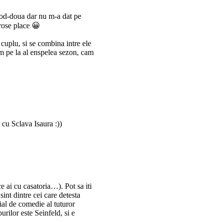
sod-doua dar nu m-a dat pe
lrose place 😀
 cuplu, si se combina intre ele
am pe la al enspelea sezon, cam
 cu Sclava Isaura :))
ce ai cu casatoria…). Pot sa iti
sint dintre cei care detesta
ial de comedie al tuturor
urilor este Seinfeld, si e