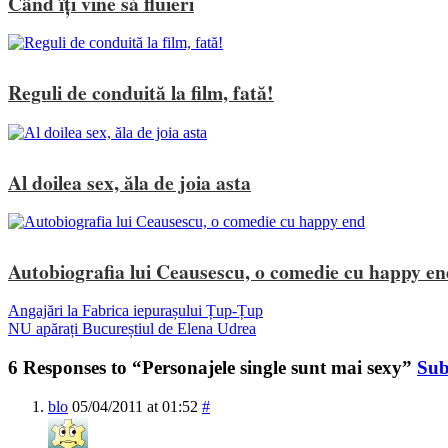
Când îți vine să fluieri
Reguli de conduită la film, fată!
Al doilea sex, ăla de joia asta
Autobiografia lui Ceausescu, o comedie cu happy e
Angajări la Fabrica iepurașului Țup-Țup
NU apărați Bucureștiul de Elena Udrea
6 Responses to “Personajele single sunt mai sexy”
Sub
blo
05/04/2011 at 01:52
#