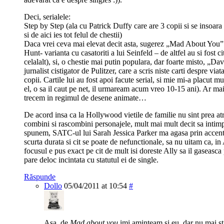
Deci, serialele:
Step by Step (ala cu Patrick Duffy care are 3 copii si se insoara c
si de aici ies tot felul de chestii)
Daca vrei ceva mai elevat decit asta, sugerez „Mad About You”
Hunt- varianta cu casatoriti a lui Seinfeld – de altfel au si fost cit
celalalt), si, o chestie mai putin populara, dar foarte misto, „
jurnalist cistigator de Pulitzer, care a scris niste carti despre viat
copii. Cartile lui au fost apoi facute serial, si mie mi-a placut 
el, o sa il caut pe net, il urmaream acum vreo 10-15 ani). Ar ma
trecem in regimul de desene animate…
De acord insa ca la Hollywood vietile de familie nu sint prea atr
combini si rascombini personajele, mult mai mult decit sa intimpl
spunem, SATC-ul lui Sarah Jessica Parker ma agasa prin accentu
scurta durata si cit se poate de nefunctionale, sa nu uitam ca, 
focusul e pus exact pe cit de mult isi doreste Ally sa il gaseasc
pare deloc incintata cu statutul ei de single.
Răspunde
Dollo
05/04/2011 at 10:54
#
Așa, de
Mad about you
imi aminteam si eu, dar nu mai st