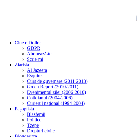
Cine e Dollo:
GDPR
Abonează-te
Scrie-mi
Ziarista
Al Jazeera
Esquire
Curs de guvernare (2011-2013)
Green Report (2010-2011)
Evenimentul zilei (2006-2010)
Cotidianul (2004-2006)
Curierul național (1994-2004)
Pașoptista
Blasfemii
Politice
Tzepe
Drepturi civile
Bloggeritza