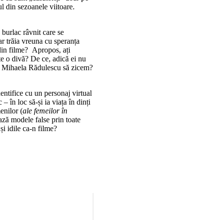
ul din sezoanele viitoare.
 burlac râvnit care se
iar trăia vreuna cu speranța
din filme? Apropos, ați
te o divă? De ce, adică ei nu
 pe Mihaela Rădulescu să zicem?
entifice cu un personaj virtual
 în loc să-și ia viața în dinți
enilor (
ale femeilor în
ază modele false prin toate
 și idile ca-n filme?