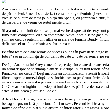
Am observat că le-au despărțit pe doctorițele lesbiene din Grey’s anat
de păr motivul. Uneia i s-a isterizat ceasul biologic feminin și vrea mus
vrea să se bucure de viață pe o plajă din Spania, cu partenera alături, 
de despărțire, de vreme ce restul merge brici?
Și așa mi-am amintit de o discuție mai veche despre cât de sexy sunt p
filme/cărți comparativ cu alea combinate. Adică, dacă e să ne gândim c
știm, nu cred că putem numi altceva în afară de Familia Bundy. În lu
definește cel mai bine căsnicia și frustrarea ei.
Pe când toate celelalte seriale de succes abundă în povești de dragoste, 
futu-i” sau în combinații de doi-trei luate câte … câte personaje are ser
De fapt Anatomia lui Grey urmează rețete deja încercate de toate serial
un serial despre ce se întâmplă ani de zile după „și au trăit fericiți până
Paradoxal, nu credeți? Deși majoritatea domnișoarelor visează la soart
filme despre ce urmeză după ce se închide scena pe sărutul fericit de la
să vezi cum se ceartă doi pe cine e la rând să spele vasele, cum sforă
Cosânzeana cu inghinalul nedepilat luni de zile, până-l vede soarele și
astea la tine acasă și ești sătul de ele.
Adică Doctor House, de exemplu, e așa de sexy tocmai pentru că e rău ș
beteag singur, nu lasă pe niciuna să i-l maseze. Pe când McDreamy al l
farmec de când e cuplat și așa absurd de înțelegător și drăgăstos. Noro