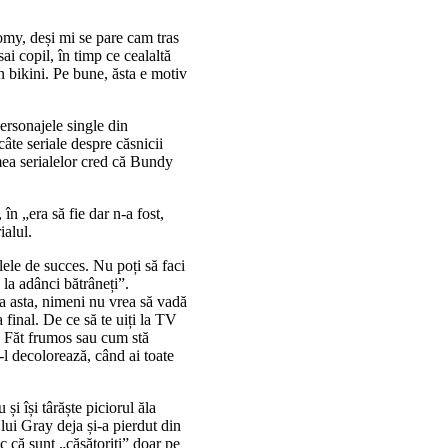
omy, deși mi se pare cam tras
ai copil, în timp ce cealaltă
în bikini. Pe bune, ăsta e motiv
ersonajele single din
âte seriale despre căsnicii
mea serialelor cred că Bundy
în „era să fie dar n-a fost,
ialul.
ele de succes. Nu poți să faci
 la adânci bătrâneți”.
a asta, nimeni nu vrea să vadă
 final. De ce să te uiți la TV
ie Făt frumos sau cum stă
-l decolorează, când ai toate
i își târăște piciorul ăla
ui Gray deja și-a pierdut din
c că sunt „căsătoriți” doar pe