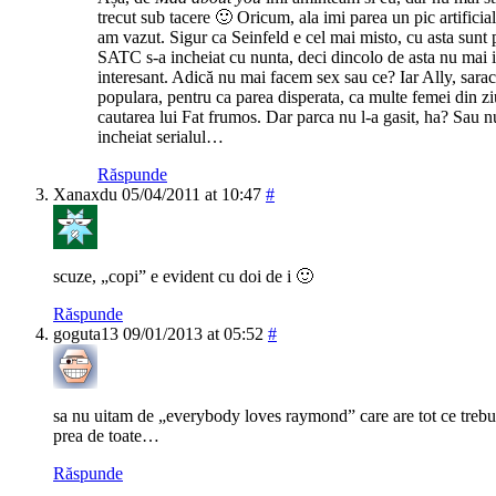
trecut sub tacere 🙂 Oricum, ala imi parea un pic artificial
am vazut. Sigur ca Seinfeld e cel mai misto, cu asta sunt p
SATC s-a incheiat cu nunta, deci dincolo de asta nu mai i
interesant. Adică nu mai facem sex sau ce? Iar Ally, sarac
populara, pentru ca parea disperata, ca multe femei din ziua
cautarea lui Fat frumos. Dar parca nu l-a gasit, ha? Sau 
incheiat serialul…
Răspunde
Xanaxdu
05/04/2011 at 10:47
#
scuze, „copi” e evident cu doi de i 🙂
Răspunde
goguta13
09/01/2013 at 05:52
#
sa nu uitam de „everybody loves raymond” care are tot ce trebui
prea de toate…
Răspunde