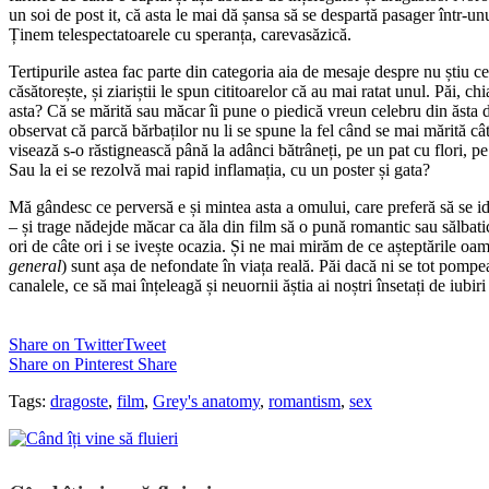
un soi de post it, că asta le mai dă șansa să se despartă pasager într-un
Ținem telespectatoarele cu speranța, carevasăzică.
Tertipurile astea fac parte din categoria aia de mesaje despre nu știu ce
căsătorește, și ziariștii le spun cititoarelor că au mai ratat unul. Păi, ch
asta? Că se mărită sau măcar îi pune o piedică vreun celebru din ăsta 
observat că parcă bărbaților nu li se spune la fel când se mai mărită câ
visează s-o răstignească până la adânci bătrâneți, pe un pat cu flori,
Sau la ei se rezolvă mai rapid inflamația, cu un poster și gata?
Mă gândesc ce perversă e și mintea asta a omului, care preferă să se id
– și trage nădejde măcar ca ăla din film să o pună romantic sau sălbatic –
ori de câte ori i se ivește ocazia. Și ne mai mirăm de ce așteptările oam
general
) sunt așa de nefondate în viața reală. Păi dacă ni se tot pompe
canalele, ce să mai înțeleagă și neuornii ăștia ai noștri însetați de iubiri
Share on Twitter
Tweet
Share on Pinterest
Share
Tags:
dragoste
,
film
,
Grey's anatomy
,
romantism
,
sex