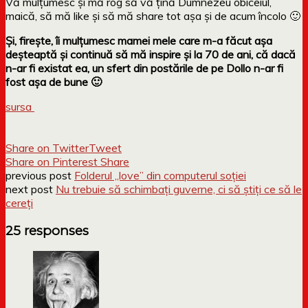
Vă mulțumesc și mă rog să vă țină Dumnezeu obiceiul,
maică, să mă like și să mă share tot așa și de acum încolo 🙂
Și, firește, îi mulțumesc mamei mele care m-a făcut așa
deșteaptă și continuă să mă inspire și la 70 de ani, că dacă
n-ar fi existat ea, un sfert din postările de pe Dollo n-ar fi
fost așa de bune 🙂
sursa
Share on Twitter
Tweet
Share on Pinterest
Share
previous post
Folderul „love” din computerul soției
next post
Nu trebuie să schimbați guverne, ci să știți ce să le
cereți
25 responses