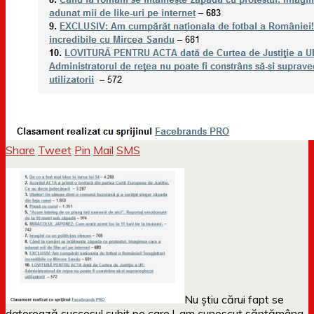
Share
Tweet
Pin
Mail
SMS
Nu știu cărui fapt se
datorează succesul subit pe care l-am cunoscut săptămâna