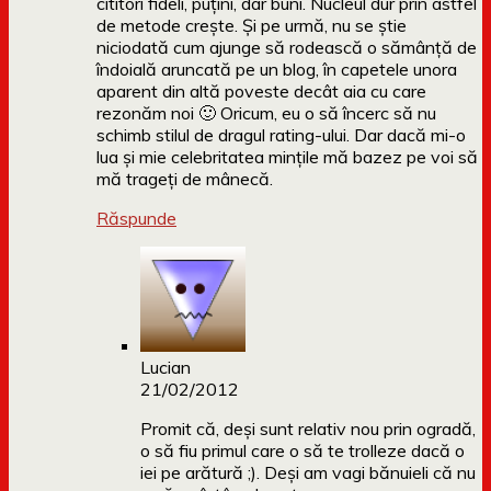
cititori fideli, puțini, dar buni. Nucleul dur prin astfel
de metode crește. Și pe urmă, nu se știe
niciodată cum ajunge să rodească o sămânță de
îndoială aruncată pe un blog, în capetele unora
aparent din altă poveste decât aia cu care
rezonăm noi 🙂 Oricum, eu o să încerc să nu
schimb stilul de dragul rating-ului. Dar dacă mi-o
lua și mie celebritatea mințile mă bazez pe voi să
mă trageți de mânecă.
Răspunde
Lucian
21/02/2012
Promit că, deşi sunt relativ nou prin ogradă,
o să fiu primul care o să te trolleze dacă o
iei pe arătură ;). Deşi am vagi bănuieli că nu