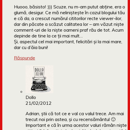
Huooo, băsisto! :))) Scuze, nu m-am putut abține, era o
glumă, desigur. Ce mă neliniștește în cazul blogului tău
e că da, a crescut numărul cititorilor recte viewer-ilor,
dar din păcate a scăzut calitatea lor – am văzut niște
comment-uri de la niște oameni praf rău de tot. Acum
depinde de tine la ce ții mai mult…
Și, aspectul cel mai important, felicitări și la mai mare,
dar cu d’ăia buni!
Răspunde
Dollo
21/02/2012
Adrian, știi că tot ce e val ca valul trece. Am mai
trecut noi prin astea, și cu recensământul 🙂
Important e că în urma acestor valuri rămân niște