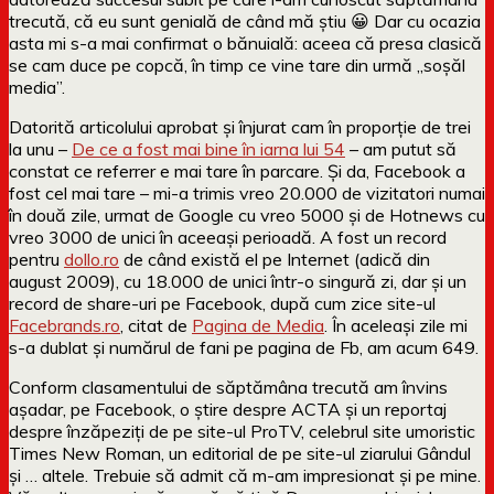
trecută, că eu sunt genială de când mă știu 😀 Dar cu ocazia
asta mi s-a mai confirmat o bănuială: aceea că presa clasică
se cam duce pe copcă, în timp ce vine tare din urmă „soșăl
media”.
Datorită articolului aprobat și înjurat cam în proporție de trei
la unu –
De ce a fost mai bine în iarna lui 54
– am putut să
constat ce referrer e mai tare în parcare. Și da, Facebook a
fost cel mai tare – mi-a trimis vreo 20.000 de vizitatori numai
în două zile, urmat de Google cu vreo 5000 și de Hotnews cu
vreo 3000 de unici în aceeași perioadă. A fost un record
pentru
dollo.ro
de când există el pe Internet (adică din
august 2009), cu 18.000 de unici într-o singură zi, dar și un
record de share-uri pe Facebook, după cum zice site-ul
Facebrands.ro
, citat de
Pagina de Media
. În aceleași zile mi
s-a dublat și numărul de fani pe pagina de Fb, am acum 649.
Conform clasamentului de săptămâna trecută am învins
așadar, pe Facebook, o știre despre ACTA și un reportaj
despre înzăpeziți de pe site-ul ProTV, celebrul site umoristic
Times New Roman, un editorial de pe site-ul ziarului Gândul
și … altele. Trebuie să admit că m-am impresionat și pe mine.