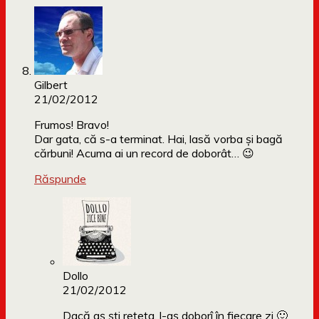
Gilbert
21/02/2012
Frumos! Bravo!
Dar gata, că s-a terminat. Hai, lasă vorba şi bagă
cărbuni! Acuma ai un record de doborât… 😉
Răspunde
Dollo
21/02/2012
Dacă aș ști rețeta, l-aș doborî în fiecare zi 🙂