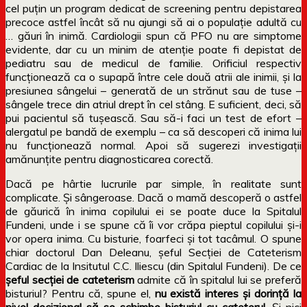
cel puțin un program dedicat de screening pentru depistarea
precoce astfel încât să nu ajungi să ai o populație adultă cu
… găuri în inimă. Cardiologii spun că PFO nu are simptome
evidente, dar cu un minim de atenție poate fi depistat de
pediatru sau de medicul de familie. Orificiul respectiv
funcționează ca o supapă între cele două atrii ale inimii, și la
presiunea sângelui – generată de un strănut sau de tuse –
sângele trece din atriul drept în cel stâng. E suficient, deci, să
pui pacientul să tușească. Sau să-i faci un test de efort –
alergatul pe bandă de exemplu – ca să descoperi că inima lui
nu funcționează normal. Apoi să sugerezi investigații
amănunțite pentru diagnosticarea corectă.
Dacă pe hârtie lucrurile par simple, în realitate sunt
complicate. Și sângeroase. Dacă o mamă descoperă o astfel
de găurică în inima copilului ei se poate duce la Spitalul
Fundeni, unde i se spune că îi vor crăpa pieptul copilului și-i
vor opera inima. Cu bisturie, foarfeci și tot tacâmul. O spune
chiar doctorul Dan Deleanu, șeful Secției de Cateterism
Cardiac de la Insitutul C.C. Iliescu (din Spitalul Fundeni). De ce
șeful secției de cateterism
admite că în spitalul lui se preferă
bisturiul? Pentru că, spune el,
nu există interes și dorință la
nivel decizional să se schimbe bisturiul cu cateterul
. Și nici