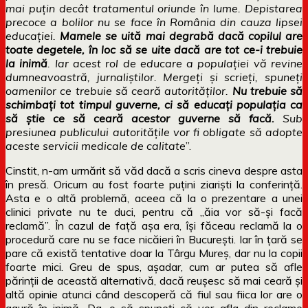
mai puțin decât tratamentul oriunde în lume. Depistarea
precoce a bolilor nu se face în România din cauza lipsei
educației.
Mamele se uită mai degrabă dacă copilul are
toate degetele, în loc să se uite dacă are tot ce-i trebuie
la inimă
. Iar acest rol de educare a populației vă revine
dumneavoastră, jurnaliștilor. Mergeți și scrieți, spuneți
oamenilor ce trebuie să ceară autorităților.
Nu trebuie să
schimbați tot timpul guverne, ci să educați populația ca
să știe ce să ceară acestor guverne să facă.
Sub
presiunea publicului autoritățile vor fi obligate să adopte
aceste servicii medicale de calitate
”.
Cinstit, n-am urmărit să văd dacă a scris cineva despre asta
în presă. Oricum au fost foarte puțini ziariști la conferință.
Asta e o altă problemă, aceea că la o prezentare a unei
clinici private nu te duci, pentru că „ăia vor să-și facă
reclamă”. În cazul de față așa era, își făceau reclamă la o
procedură care nu se face nicăieri în București. Iar în țară se
pare că există tentative doar la Târgu Mureș, dar nu la copii
foarte mici. Greu de spus, așadar, cum ar putea să afle
părinții de această alternativă, dacă reușesc să mai ceară și
altă opinie atunci când descoperă că fiul sau fiica lor are o
gaură în inimă. Da, o să spuneți că vor afla din reclame