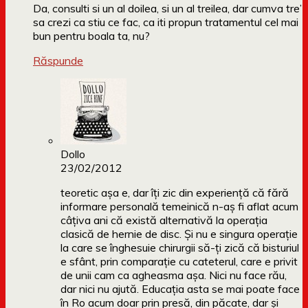
Da, consulti si un al doilea, si un al treilea, dar cumva tre’
sa crezi ca stiu ce fac, ca iti propun tratamentul cel mai
bun pentru boala ta, nu?
Răspunde
Dollo
23/02/2012
teoretic așa e, dar îți zic din experiență că fără
informare personală temeinică n-aș fi aflat acum
câțiva ani că există alternativă la operația
clasică de hernie de disc. Și nu e singura operație
la care se înghesuie chirurgii să-ți zică că bisturiul
e sfânt, prin comparație cu cateterul, care e privit
de unii cam ca agheasma așa. Nici nu face rău,
dar nici nu ajută. Educația asta se mai poate face
în Ro acum doar prin presă, din păcate, dar și