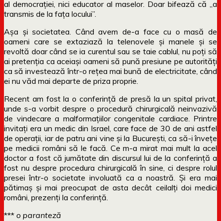
al democrației, nici educator al maselor. Doar bifează că „a
transmis de la fața locului”.
Așa și societatea. Când avem de-a face cu o masă de
oameni care se extaziază la telenovele și manele și se
revoltă doar când se ia curentul sau se taie cablul, nu poți să
ai pretenția ca aceiași oameni să pună presiune pe autorități
ca să investează într-o rețea mai bună de electricitate, când
ei nu văd mai departe de priza proprie.
Recent am fost la o conferință de presă la un spital privat,
unde s-a vorbit despre o procedură chirurgicală neinvazivă
de vindecare a malformațiilor congenitale cardiace. Printre
invitați era un medic din Israel, care face de 30 de ani astfel
de operații, iar de patru ani vine și la București, ca să-i învețe
pe medicii români să le facă. Ce m-a mirat mai mult la acel
doctor a fost că jumătate din discursul lui de la conferință a
fost nu despre procedura chirurgicală în sine, ci despre rolul
presei într-o societate involuată ca a noastră. Și era mai
pătimaș și mai preocupat de asta decât ceilalți doi medici
români, prezenți la conferință.
***
o paranteză