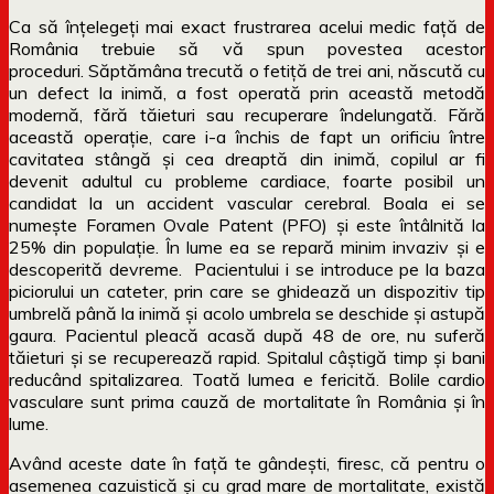
Ca să înțelegeți mai exact frustrarea acelui medic față de
România trebuie să vă spun povestea acestor
proceduri. Săptămâna trecută o fetiță de trei ani, născută cu
un defect la inimă, a fost operată prin această metodă
modernă, fără tăieturi sau recuperare îndelungată. Fără
această operaţie, care i-a închis de fapt un orificiu între
cavitatea stângă și cea dreaptă din inimă, copilul ar fi
devenit adultul cu probleme cardiace, foarte posibil un
candidat la un accident vascular cerebral. Boala ei se
numește Foramen Ovale Patent (PFO) și este întâlnită la
25% din populație. În lume ea se repară minim invaziv și e
descoperită devreme. Pacientului i se introduce pe la baza
piciorului un cateter, prin care se ghidează un dispozitiv tip
umbrelă până la inimă și acolo umbrela se deschide și astupă
gaura. Pacientul pleacă acasă după 48 de ore, nu suferă
tăieturi și se recuperează rapid. Spitalul câștigă timp și bani
reducând spitalizarea. Toată lumea e fericită. Bolile cardio
vasculare sunt prima cauză de mortalitate în România și în
lume.
Având aceste date în față te gândești, firesc, că pentru o
asemenea cazuistică și cu grad mare de mortalitate, există