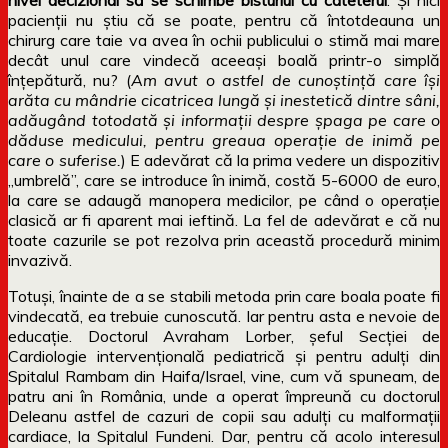
pacienții nu știu că se poate, pentru că întotdeauna un
chirurg care taie va avea în ochii publicului o stimă mai mare
decât unul care vindecă aceeași boală printr-o simplă
înțepătură, nu? (
Am avut o astfel de cunoștință care își
arăta cu mândrie cicatricea lungă și inestetică dintre sâni,
adăugând totodată și informații despre șpaga pe care o
dăduse medicului, pentru greaua operație de inimă pe
care o suferise.
) E adevărat că la prima vedere un dispozitiv
„umbrelă”, care se introduce în inimă, costă 5-6000 de euro,
la care se adaugă manopera medicilor, pe când o operație
clasică ar fi aparent mai ieftină. La fel de adevărat e că nu
toate cazurile se pot rezolva prin această procedură minim
invazivă.
Totuși, înainte de a se stabili metoda prin care boala poate fi
vindecată, ea trebuie cunoscută. Iar pentru asta e nevoie de
educație. Doctorul Avraham Lorber, șeful Secției de
Cardiologie intervențională pediatrică și pentru adulți din
Spitalul Rambam din Haifa/Israel, vine, cum vă spuneam, de
patru ani în România, unde a operat împreună cu doctorul
Deleanu astfel de cazuri de copii sau adulți cu malformații
cardiace, la Spitalul Fundeni. Dar, pentru că acolo interesul