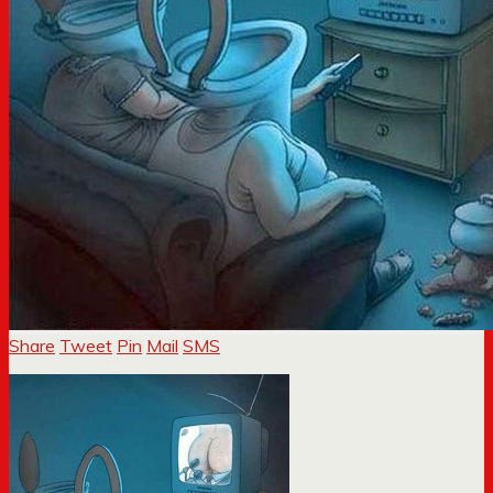
Share
Tweet
Pin
Mail
SMS