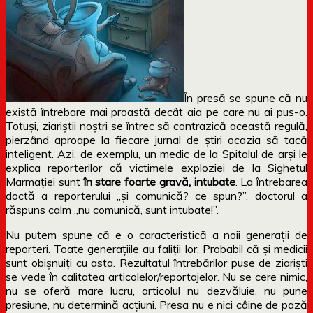
În presă se spune că nu
există întrebare mai proastă decât aia pe care nu ai pus-o.
Totuși, ziariștii noștri se întrec să contrazică această regulă,
pierzând aproape la fiecare jurnal de știri ocazia să tacă
inteligent. Azi, de exemplu, un medic de la Spitalul de arși le
explica reporterilor că victimele exploziei de la Sighetul
Marmației sunt
în stare foarte gravă,
intubate
. La întrebarea
doctă a reporterului „și comunică? ce spun?”, doctorul a
răspuns calm „nu comunică, sunt intubate!”.
Nu putem spune că e o caracteristică a noii generații de
reporteri. Toate generațiile au faliții lor. Probabil că și medicii
sunt obișnuiți cu asta. Rezultatul întrebărilor puse de ziariști
se vede în calitatea articolelor/reportajelor. Nu se cere nimic,
nu se oferă mare lucru, articolul nu dezvăluie, nu pune
presiune, nu determină acțiuni. Presa nu e nici câine de pază