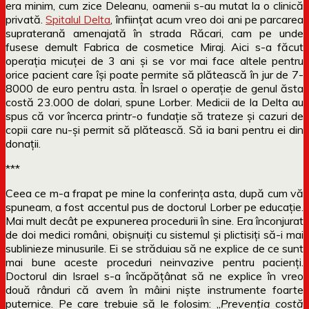
era minim, cum zice Deleanu, oamenii s-au mutat la o clinică
privată.
Spitalul Delta
, înființat acum vreo doi ani pe parcarea
supraterană amenajată în strada Răcari, cam pe unde
fusese demult Fabrica de cosmetice Miraj. Aici s-a făcut
operația micuței de 3 ani și se vor mai face altele pentru
orice pacient care își poate permite să plătească în jur de 7-
8000 de euro pentru asta. În Israel o operație de genul ăsta
costă 23.000 de dolari, spune Lorber. Medicii de la Delta au
spus că vor încerca printr-o fundație să trateze și cazuri de
copii care nu-și permit să plătească. Să ia bani pentru ei din
donații.
***
Ceea ce m-a frapat pe mine la conferința asta, după cum vă
spuneam, a fost accentul pus de doctorul Lorber pe educație.
Mai mult decât pe expunerea procedurii în sine. Era înconjurat
de doi medici români, obișnuiți cu sistemul și plictisiți să-i mai
sublinieze minusurile. Ei se străduiau să ne explice de ce sunt
mai bune aceste proceduri neinvazive pentru pacienți.
Doctorul din Israel s-a încăpățânat să ne explice în vreo
două rânduri că avem în mâini niște instrumente foarte
puternice. Pe care trebuie să le folosim: „
Prevenția costă