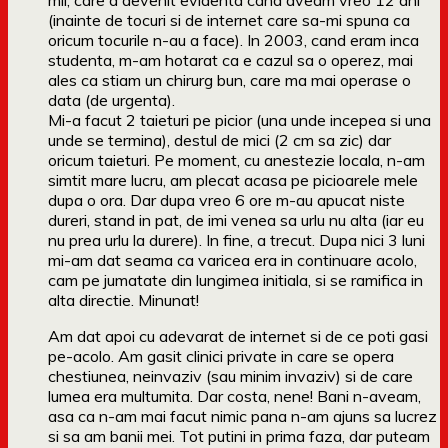
mii, care a devenit evidenta cand aveam vreo 12 ani
(inainte de tocuri si de internet care sa-mi spuna ca
oricum tocurile n-au a face). In 2003, cand eram inca
studenta, m-am hotarat ca e cazul sa o operez, mai
ales ca stiam un chirurg bun, care ma mai operase o
data (de urgenta).
Mi-a facut 2 taieturi pe picior (una unde incepea si una
unde se termina), destul de mici (2 cm sa zic) dar
oricum taieturi. Pe moment, cu anestezie locala, n-am
simtit mare lucru, am plecat acasa pe picioarele mele
dupa o ora. Dar dupa vreo 6 ore m-au apucat niste
dureri, stand in pat, de imi venea sa urlu nu alta (iar eu
nu prea urlu la durere). In fine, a trecut. Dupa nici 3 luni
mi-am dat seama ca varicea era in continuare acolo,
cam pe jumatate din lungimea initiala, si se ramifica in
alta directie. Minunat!
Am dat apoi cu adevarat de internet si de ce poti gasi
pe-acolo. Am gasit clinici private in care se opera
chestiunea, neinvaziv (sau minim invaziv) si de care
lumea era multumita. Dar costa, nene! Bani n-aveam,
asa ca n-am mai facut nimic pana n-am ajuns sa lucrez
si sa am banii mei. Tot putini in prima faza, dar puteam