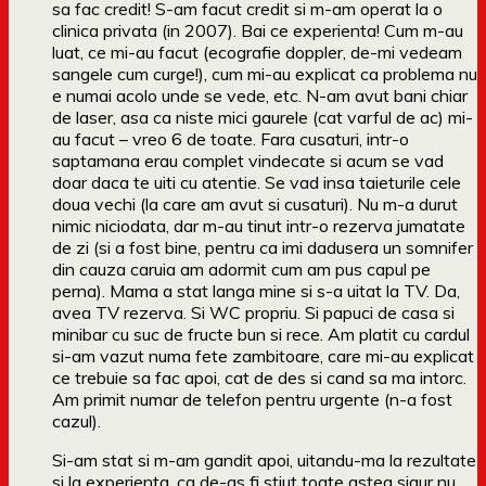
sa fac credit! S-am facut credit si m-am operat la o
clinica privata (in 2007). Bai ce experienta! Cum m-au
luat, ce mi-au facut (ecografie doppler, de-mi vedeam
sangele cum curge!), cum mi-au explicat ca problema nu
e numai acolo unde se vede, etc. N-am avut bani chiar
de laser, asa ca niste mici gaurele (cat varful de ac) mi-
au facut – vreo 6 de toate. Fara cusaturi, intr-o
saptamana erau complet vindecate si acum se vad
doar daca te uiti cu atentie. Se vad insa taieturile cele
doua vechi (la care am avut si cusaturi). Nu m-a durut
nimic niciodata, dar m-au tinut intr-o rezerva jumatate
de zi (si a fost bine, pentru ca imi dadusera un somnifer
din cauza caruia am adormit cum am pus capul pe
perna). Mama a stat langa mine si s-a uitat la TV. Da,
avea TV rezerva. Si WC propriu. Si papuci de casa si
minibar cu suc de fructe bun si rece. Am platit cu cardul
si-am vazut numa fete zambitoare, care mi-au explicat
ce trebuie sa fac apoi, cat de des si cand sa ma intorc.
Am primit numar de telefon pentru urgente (n-a fost
cazul).
Si-am stat si m-am gandit apoi, uitandu-ma la rezultate
si la experienta, ca de-as fi stiut toate astea sigur nu