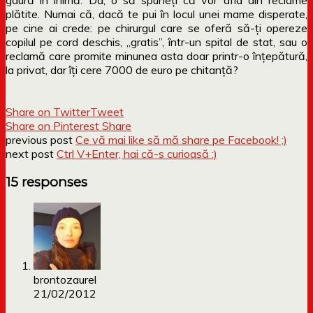
plătite. Numai că, dacă te pui în locul unei mame disperate,
pe cine ai crede: pe chirurgul care se oferă să-ți opereze
copilul pe cord deschis, „gratis”, într-un spital de stat, sau o
reclamă care promite minunea asta doar printr-o înțepătură,
la privat, dar îți cere 7000 de euro pe chitanță?
Share on Twitter
Tweet
Share on Pinterest
Share
previous post
Ce vă mai like să mă share pe Facebook! ;)
next post
Ctrl V+Enter, hai că-s curioasă :)
15 responses
brontozaurel
21/02/2012