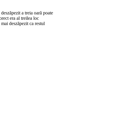
deszăpezit a treia oară poate
rect era al treilea loc
 mai deszăpezit ca restul