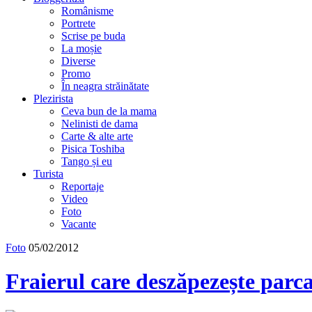
Românisme
Portrete
Scrise pe buda
La moșie
Diverse
Promo
În neagra străinătate
Plezirista
Ceva bun de la mama
Nelinisti de dama
Carte & alte arte
Pisica Toshiba
Tango și eu
Turista
Reportaje
Video
Foto
Vacante
Foto
05/02/2012
Fraierul care deszăpezește par