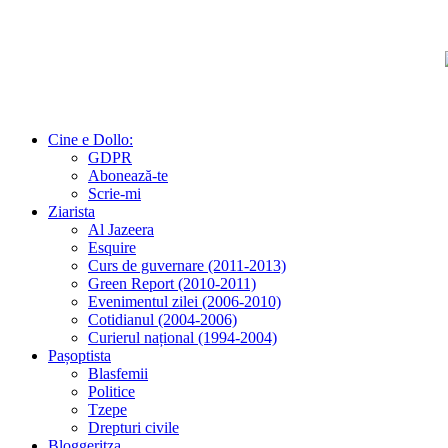
Cine e Dollo:
GDPR
Abonează-te
Scrie-mi
Ziarista
Al Jazeera
Esquire
Curs de guvernare (2011-2013)
Green Report (2010-2011)
Evenimentul zilei (2006-2010)
Cotidianul (2004-2006)
Curierul național (1994-2004)
Pașoptista
Blasfemii
Politice
Tzepe
Drepturi civile
Bloggeritza