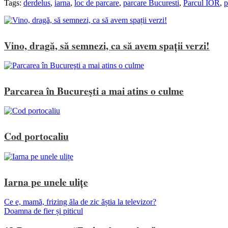
Tags:
derdelus
,
iarna
,
loc de parcare
,
parcare Bucuresti
,
Parcul IOR
,
p
Vino, dragă, să semnezi, ca să avem spații verzi!
Parcarea în Bucureşti a mai atins o culme
Cod portocaliu
Iarna pe unele ulițe
Ce e, mamă, frizing ăla de zic ăștia la televizor?
Doamna de fier și piticul