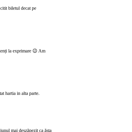
citit biletul decat pe
e atenți la exprimare 😉 Am
t hartia in alta parte.
ciunul mai deszăpezit ca ăsta