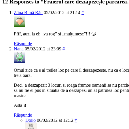
12 Responses to “Fraierul care deszăpezește parcar
Zâna Bună Rău
05/02/2012 at 21:14
#
Pfff, auzi la el: „va rog” și „mulțumesc”!!! 🙂
Răspunde
Nana
05/02/2012 at 23:09
#
Omul zice ca e al treilea loc pe care il deszapezeste, nu ca e loc
treia oara.
Deci, a deszapezit 3 locuri si roaga frumos oamenii sa nu parchez
sa nu fie el pus in situatia de a deszapezi un al patrulea loc pe
masina.
Asta-i!
Răspunde
Dollo
06/02/2012 at 12:12
#