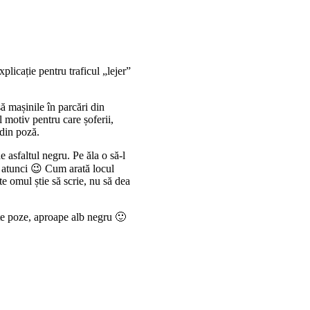
explicație pentru traficul „lejer”
ă mașinile în parcări din
 motiv pentru care șoferii,
 din poză.
e asfaltul negru. Pe ăla o să-l
 atunci 😉 Cum arată locul
e omul știe să scrie, nu să dea
ște poze, aproape alb negru 🙂