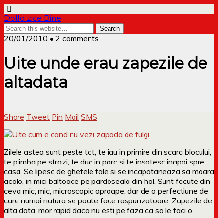
Dollo zice Bine
20/01/2010 • 2 comments
Uite unde erau zapezile de
altadata
Share
Tweet
Pin
Mail
SMS
Zilele astea sunt peste tot, te iau in primire din scara blocului,
te plimba pe strazi, te duc in parc si te insotesc inapoi spre
casa. Se lipesc de ghetele tale si se incapataneaza sa moara
acolo, in mici baltoace pe pardoseala din hol. Sunt facute din
ceva mic, mic, microscopic aproape, dar de o perfectiune de
care numai natura se poate face raspunzatoare. Zapezile de
alta data, mor rapid daca nu esti pe faza ca sa le faci o