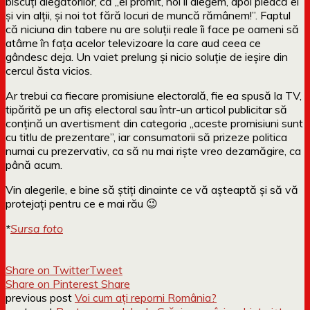
biscuți alegătorilor, că „ei promit, noi îi alegem, apoi pleacă ei
și vin alții, și noi tot fără locuri de muncă rămânem!”. Faptul
că niciuna din tabere nu are soluții reale îi face pe oameni să
atârne în fața acelor televizoare la care aud ceea ce
gândesc deja. Un vaiet prelung și nicio soluție de ieșire din
cercul ăsta vicios.
Ar trebui ca fiecare promisiune electorală, fie ea spusă la TV,
tipărită pe un afiș electoral sau într-un articol publicitar să
conțină un avertisment din categoria „aceste promisiuni sunt
cu titlu de prezentare”, iar consumatorii să prizeze politica
numai cu prezervativ, ca să nu mai riște vreo dezamăgire, ca
până acum.
Vin alegerile, e bine să știți dinainte ce vă așteaptă și să vă
protejați pentru ce e mai rău 😉
*
Sursa foto
Share on Twitter
Tweet
Share on Pinterest
Share
previous post
Voi cum ați reporni România?