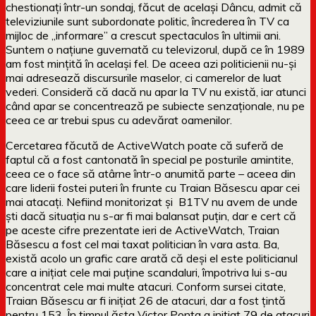
chestionați într-un sondaj, făcut de același Dâncu, admit că
televiziunile sunt subordonate politic, încrederea în TV ca
mijloc de „informare” a crescut spectaculos în ultimii ani.
Suntem o națiune guvernată cu televizorul, după ce în 1989
am fost mințită în același fel. De aceea azi politicienii nu-și
mai adresează discursurile maselor, ci camerelor de luat
vederi. Consideră că dacă nu apar la TV nu există, iar atunci
când apar se concentrează pe subiecte senzaționale, nu pe
ceea ce ar trebui spus cu adevărat oamenilor.
Cercetarea făcută de ActiveWatch poate că suferă de
faptul că a fost cantonată în special pe posturile amintite,
ceea ce o face să atârne într-o anumită parte – aceea din
care liderii fostei puteri în frunte cu Traian Băsescu apar cei
mai atacați. Nefiind monitorizat și B1TV nu avem de unde
ști dacă situația nu s-ar fi mai balansat puțin, dar e cert că
pe aceste cifre prezentate ieri de ActiveWatch, Traian
Băsescu a fost cel mai taxat politician în vara asta. Ba,
există acolo un grafic care arată că deși el este politicianul
care a inițiat cele mai puține scandaluri, împotriva lui s-au
concentrat cele mai multe atacuri. Conform sursei citate,
Traian Băsescu ar fi inițiat 26 de atacuri, dar a fost țintă
pentru 153. În timpul ăsta Victor Ponta a inițiat 79 de atacuri