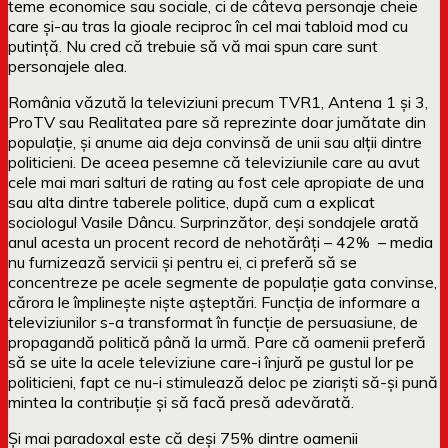
teme economice sau sociale, ci de câteva personaje cheie
care și-au tras la gioale reciproc în cel mai tabloid mod cu
putință. Nu cred că trebuie să vă mai spun care sunt
personajele alea.
România văzută la televiziuni precum TVR1, Antena 1 și 3,
ProTV sau Realitatea pare să reprezinte doar jumătate din
populație, și anume aia deja convinsă de unii sau alții dintre
politicieni. De aceea pesemne că televiziunile care au avut
cele mai mari salturi de rating au fost cele apropiate de una
sau alta dintre taberele politice, după cum a explicat
sociologul Vasile Dâncu. Surprinzător, deși sondajele arată
anul acesta un procent record de nehotărâți – 42% – media
nu furnizează servicii și pentru ei, ci preferă să se
concentreze pe acele segmente de populație gata convinse,
cărora le împlinește niște așteptări. Funcția de informare a
televiziunilor s-a transformat în funcție de persuasiune, de
propagandă politică până la urmă. Pare că oamenii preferă
să se uite la acele televiziune care-i înjură pe gustul lor pe
politicieni, fapt ce nu-i stimulează deloc pe ziariști să-și pună
mintea la contribuție și să facă presă adevărată.
Și mai paradoxal este că deși 75% dintre oamenii