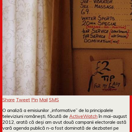
Share
Tweet
Pin
Mail
SMS
O analiză a emisiunilor „informative” de la principalele
televiziuni românești, făcută de
ActiveWatch
în mai-august
2012, arată că deși am avut două campanii electorale astă
vară agenda publică n-a fost dominată de dezbateri pe