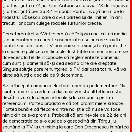
și a fost ținta a 74, iar Crin Antonescu a avut 23 de inițiative
și a fost țintă pentru 32. Probabil Ponta învață acum de la
maestrul Băsescu, care a avut partea lui de „inițieri” în anii
trecuți, iar acum culege roadele furtunilor create.
Cercetarea ActiveWatch arată că în lipsa unei culturi media
și a unei informări corecte asupra intereselor care stau în
spatele fiecărui post TV, oamenii sunt expuși fără protecție
la subiecte politice conflictuale. Instituțiile de monitorizare se
dovedesc la fel de incapabile să reglementeze domeniul,
cum sunt și oamenii să-și dea seama cine are dreptate.
Singura soluție pare renunțarea la TV, dar asta tot nu vă va
ajuta să luați o decizie pe 9 decembrie.
Azi a început campania electorală pentru parlamentare. Nu
sunt motive să credem că lucrurile vor sta altfel luna asta
decât în vară, la alegerile locale și la campania pentru
referendum. Partea proastă e că toți promit miere și lapte.
Partea bună e că fiecare dintre noi știe că nu se va face
nimic din ce s-a promis. Probabil că era nevoie de 22 de ani
de democrație ca s-o aud pe o gospodină din Târgu Jiu
spunând la TV, la un miting la care Dan Diaconescu împărțea