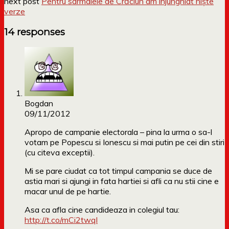
next post
Pentru sarmalele de Crăciun am înjunghiat niște
verze
14 responses
Bogdan
09/11/2012
Apropo de campanie electorala – pina la urma o sa-l
votam pe Popescu si Ionescu si mai putin pe cei din stiri
(cu citeva exceptii).
Mi se pare ciudat ca tot timpul campania se duce de
astia mari si ajungi in fata hartiei si afli ca nu stii cine e
macar unul de pe hartie.
Asa ca afla cine candideaza in colegiul tau:
http://t.co/mCi2twqI