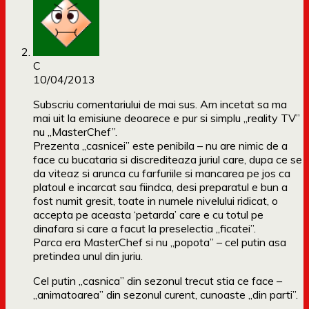
C
10/04/2013
Subscriu comentariului de mai sus. Am incetat sa ma
mai uit la emisiune deoarece e pur si simplu „reality TV”
nu „MasterChef”.
Prezenta „casnicei” este penibila – nu are nimic de a
face cu bucataria si discrediteaza juriul care, dupa ce se
da viteaz si arunca cu farfuriile si mancarea pe jos ca
platoul e incarcat sau fiindca, desi preparatul e bun a
fost numit gresit, toate in numele nivelului ridicat, o
accepta pe aceasta ‘petarda’ care e cu totul pe
dinafara si care a facut la preselectia „ficatei”.
Parca era MasterChef si nu „popota” – cel putin asa
pretindea unul din juriu.
Cel putin „casnica” din sezonul trecut stia ce face –
„animatoarea” din sezonul curent, cunoaste „din parti”.