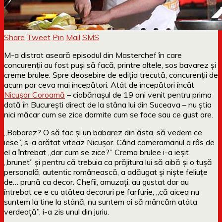
Share
Tweet
Pin
Mail
SMS
M-a distrat aseară episodul din Masterchef în care
concurenții au fost puși să facă, printre altele, sos bavarez și
creme brulee. Spre deosebire de ediția trecută, concurenții de
acum par ceva mai începători. Atât de începători încât
Nicușor Coroamă
– ciobănașul de 19 ani venit pentru prima
dată în București direct de la stâna lui din Suceava – nu știa
nici măcar cum se zice darmite cum se face sau ce gust are.
„Babarez? O să fac și un babarez din ăsta, să vedem ce
iese”, s-a arătat viteaz Nicușor. Când cameramanul a râs de
el a întrebat „dar cum se zice?” Crema brulee i-a ieșit
„brunet” și pentru că trebuia ca prăjitura lui să aibă și o tușă
personală, autentic românească, a adăugat și niște feliuțe
de… prună ca decor. Chefii, amuzați, au gustat dar au
întrebat ce e cu atâtea decoruri pe farfurie, „că aicea nu
suntem la tine la stână, nu suntem oi să mâncăm atâta
verdeață”, i-a zis unul din juriu.