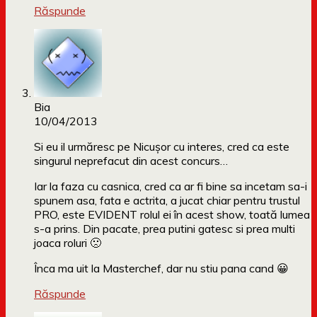
Răspunde
Bia
10/04/2013
Si eu il urmăresc pe Nicușor cu interes, cred ca este
singurul neprefacut din acest concurs…
Iar la faza cu casnica, cred ca ar fi bine sa incetam sa-i
spunem asa, fata e actrita, a jucat chiar pentru trustul
PRO, este EVIDENT rolul ei în acest show, toată lumea
s-a prins. Din pacate, prea putini gatesc si prea multi
joaca roluri 🙁
Înca ma uit la Masterchef, dar nu stiu pana cand 😀
Răspunde