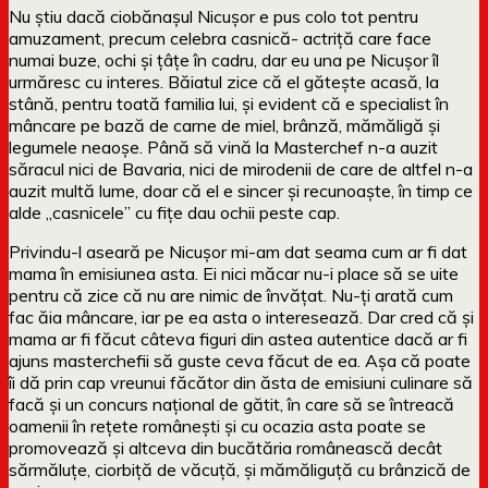
Nu știu dacă ciobănașul Nicușor e pus colo tot pentru
amuzament, precum celebra casnică- actriță care face
numai buze, ochi și țâțe în cadru, dar eu una pe Nicușor îl
urmăresc cu interes. Băiatul zice că el gătește acasă, la
stână, pentru toată familia lui, și evident că e specialist în
mâncare pe bază de carne de miel, brânză, mămăligă și
legumele neaoșe. Până să vină la Masterchef n-a auzit
săracul nici de Bavaria, nici de mirodenii de care de altfel n-a
auzit multă lume, doar că el e sincer și recunoaște, în timp ce
alde „casnicele” cu fițe dau ochii peste cap.
Privindu-l aseară pe Nicușor mi-am dat seama cum ar fi dat
mama în emisiunea asta. Ei nici măcar nu-i place să se uite
pentru că zice că nu are nimic de învățat. Nu-ți arată cum
fac ăia mâncare, iar pe ea asta o interesează. Dar cred că și
mama ar fi făcut câteva figuri din astea autentice dacă ar fi
ajuns masterchefii să guste ceva făcut de ea. Așa că poate
îi dă prin cap vreunui făcător din ăsta de emisiuni culinare să
facă și un concurs național de gătit, în care să se întreacă
oamenii în rețete românești și cu ocazia asta poate se
promovează și altceva din bucătăria românească decât
sărmăluțe, ciorbiță de văcuță, și mămăliguță cu brânzică de