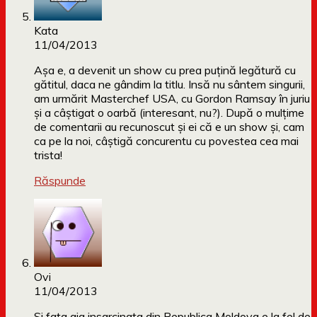
Kata
11/04/2013
Așa e, a devenit un show cu prea puțină legătură cu
gătitul, daca ne gândim la titlu. Insă nu sântem singurii,
am urmărit Masterchef USA, cu Gordon Ramsay în juriu
și a câștigat o oarbă (interesant, nu?). După o mulțime
de comentarii au recunoscut și ei că e un show și, cam
ca pe la noi, câștigă concurentu cu povestea cea mai
trista!
Răspunde
Ovi
11/04/2013
Si fata aia insarcinata din Republica Moldova e la fel de