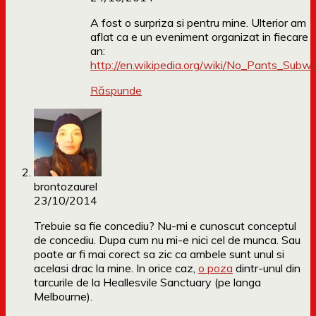
A fost o surpriza si pentru mine. Ulterior am
aflat ca e un eveniment organizat in fiecare
an:
http://en.wikipedia.org/wiki/No_Pants_Subw
Răspunde
brontozaurel
23/10/2014
Trebuie sa fie concediu? Nu-mi e cunoscut conceptul
de concediu. Dupa cum nu mi-e nici cel de munca. Sau
poate ar fi mai corect sa zic ca ambele sunt unul si
acelasi drac la mine. In orice caz,
o poza
dintr-unul din
tarcurile de la Heallesvile Sanctuary (pe langa
Melbourne).