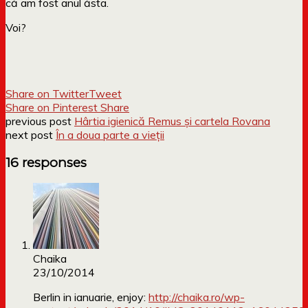
că am fost anul ăsta.
Voi?
Share on Twitter
Tweet
Share on Pinterest
Share
previous post
Hârtia igienică Remus și cartela Rovana
next post
În a doua parte a vieții
16 responses
Chaika
23/10/2014
Berlin in ianuarie, enjoy:
http://chaika.ro/wp-