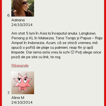
Adriana
24/10/2014
Am stat 5 luni în Asia la începutul anului. Langkawi,
Penang şi KL în Malaezia, Tana Toraja şi Papua – Raja
Ampat în Indonezia. Acum, că se strică vremea, mă
apucă o poftă de plaje cu palmieri, nisip fin şi apă
limpede. Dar iarna asta vreu la schi 🙂 Poţi alege orice
poză de pe site cu link, te rog.
Răspunde
Alina M
24/10/2014