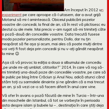
Am început în 2012 u
n
experiment
pe care aproape că-l uitasem, dar a avut grijă
Motanul să mi-l amintească. Obiceiul publicării pozelor
voastre din concedii, la final de an, că în rest vă plictisesc eu
destul cu ale mele. Mai precis v-am rugat să-mi trimiteți câte
o poză-două din concediile voastre. Data trecută fusese
moda pozelor personalizate, pentru Dollo, dar nu țin
neapărat să fie așa și acum, mai ales că poate mulți dintre
voi veți fi fost deja prin concedii și nu v-ați gândit neapărat
la mine 😉
Așa că vă provoc la ediția a doua a albumului de concediu
„pe unde mi-ați umblat, cititorilor?” 2014, în care vă rog să-
mi trimiteți una-două poze din concediile voastre, pe care să
le public pe blog între Crăciun și Anul Nou, adică atunci când
stăm toți cu sarmalele dinainte și ne gândim că a mai trecut
un an, și să vezi ce-o să facem diferit în anul care vine.
Vă ofer în avans o poză făcută de mine în Turcia – într-una
din moscheile din Istanbul, că tot se vorbește în perioada
asta despre islam și bubele lui – , destinația în care știți deja