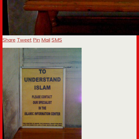
Share
Tweet
Pin
Mail
SMS