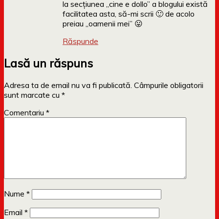
la secțiunea „cine e dollo” a blogului există
facilitatea asta, să-mi scrii 🙂 de acolo
preiau „oamenii mei” 😛
Răspunde
Lasă un răspuns
Adresa ta de email nu va fi publicată.
Câmpurile obligatorii
sunt marcate cu
*
Comentariu
*
Nume
*
Email
*