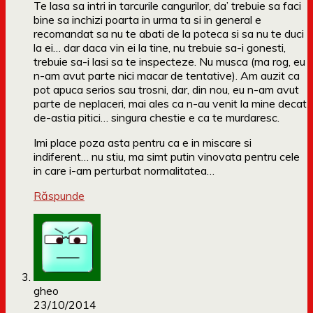
Te lasa sa intri in tarcurile cangurilor, da’ trebuie sa faci
bine sa inchizi poarta in urma ta si in general e
recomandat sa nu te abati de la poteca si sa nu te duci
la ei… dar daca vin ei la tine, nu trebuie sa-i gonesti,
trebuie sa-i lasi sa te inspecteze. Nu musca (ma rog, eu
n-am avut parte nici macar de tentative). Am auzit ca
pot apuca serios sau trosni, dar, din nou, eu n-am avut
parte de neplaceri, mai ales ca n-au venit la mine decat
de-astia pitici… singura chestie e ca te murdaresc.
Imi place poza asta pentru ca e in miscare si
indiferent… nu stiu, ma simt putin vinovata pentru cele
in care i-am perturbat normalitatea…
Răspunde
gheo
23/10/2014