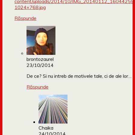
content/uploads/2014/10/IMG_20140112_16044259
1024×768.jpg
Răspunde
brontozaurel
23/10/2014
De ce? Si nu intreb de motivele tale, ci de ale lor…
Răspunde
Chaika
24/10/2014