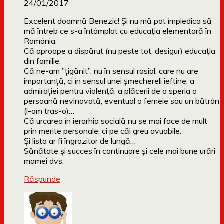
24/01/2017
Excelent doamnă Benezic! Și nu mă pot împiedica să
mă întreb ce s-a întâmplat cu educația elementară în
România.
Că aproape a dispărut (nu peste tot, desigur) educația
din familie.
Că ne-am ”țigănit”, nu în sensul rasial, care nu are
importanță, ci în sensul unei șmechereli ieftine, a
admirației pentru violență, a plăcerii de a speria o
persoană nevinovată, eventual o femeie sau un bătrân
(i-am tras-o)…
Că urcarea în ierarhia socială nu se mai face de mult
prin merite personale, ci pe căi greu avuabile.
Și lista ar fi îngrozitor de lungă…
Sănătate și succes în continuare și cele mai bune urări
mamei dvs.
Răspunde