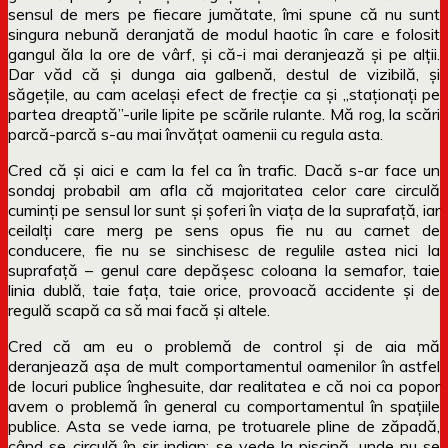
sensul de mers pe fiecare jumătate, îmi spune că nu sunt
singura nebună deranjată de modul haotic în care e folosit
gangul ăla la ore de vârf, și că-i mai deranjează și pe alții.
Dar văd că și dunga aia galbenă, destul de vizibilă, și
săgețile, au cam același efect de frecție ca și „staționați pe
partea dreaptă”-urile lipite pe scările rulante. Mă rog, la scări
parcă-parcă s-au mai învățat oamenii cu regula asta.
Cred că și aici e cam la fel ca în trafic. Dacă s-ar face un
sondaj probabil am afla că majoritatea celor care circulă
cuminți pe sensul lor sunt și șoferi în viața de la suprafață, iar
ceilalți care merg pe sens opus fie nu au carnet de
conducere, fie nu se sinchisesc de regulile astea nici la
suprafață – genul care depășesc coloana la semafor, taie
linia dublă, taie fața, taie orice, provoacă accidente și de
regulă scapă ca să mai facă și altele.
Cred că am eu o problemă de control și de aia mă
deranjează așa de mult comportamentul oamenilor în astfel
de locuri publice înghesuite, dar realitatea e că noi ca popor
avem o problemă în general cu comportamentul în spațiile
publice. Asta se vede iarna, pe trotuarele pline de zăpadă,
când se circulă în șir indian; se vede la piscină, unde nu se