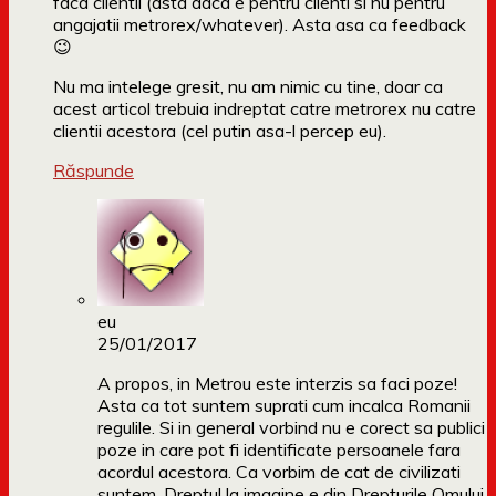
faca clientii (asta daca e pentru clienti si nu pentru
angajatii metrorex/whatever). Asta asa ca feedback
😉
Nu ma intelege gresit, nu am nimic cu tine, doar ca
acest articol trebuia indreptat catre metrorex nu catre
clientii acestora (cel putin asa-l percep eu).
Răspunde
eu
25/01/2017
A propos, in Metrou este interzis sa faci poze!
Asta ca tot suntem suprati cum incalca Romanii
regulile. Si in general vorbind nu e corect sa publici
poze in care pot fi identificate persoanele fara
acordul acestora. Ca vorbim de cat de civilizati
suntem. Dreptul la imagine e din Drepturile Omului.