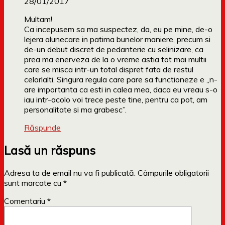
28/01/2017
Multam!
Ca incepusem sa ma suspectez, da, eu pe mine, de-o
lejera alunecare in patima bunelor maniere, precum si
de-un debut discret de pedanterie cu selinizare, ca
prea ma enerveza de la o vreme astia tot mai multii
care se misca intr-un total dispret fata de restul
celorlalti. Singura regula care pare sa functioneze e „n-
are importanta ca esti in calea mea, daca eu vreau s-o
iau intr-acolo voi trece peste tine, pentru ca pot, am
personalitate si ma grabesc”.
Răspunde
Lasă un răspuns
Adresa ta de email nu va fi publicată.
Câmpurile obligatorii
sunt marcate cu
*
Comentariu
*