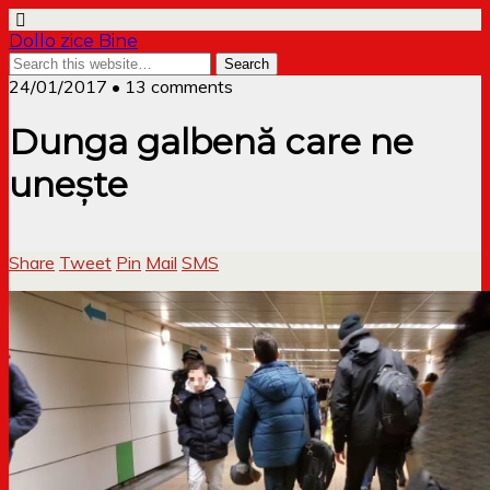
Dollo zice Bine
24/01/2017 • 13 comments
Dunga galbenă care ne
unește
Share
Tweet
Pin
Mail
SMS