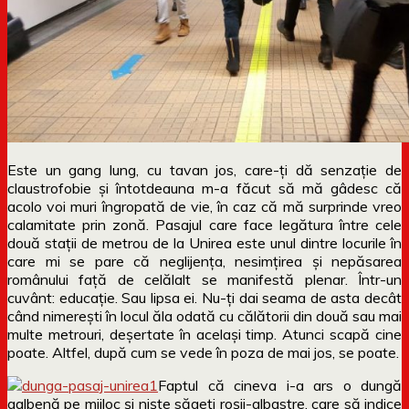
Este un gang lung, cu tavan jos, care-ți dă senzație de
claustrofobie și întotdeauna m-a făcut să mă gâdesc că
acolo voi muri îngropată de vie, în caz că mă surprinde vreo
calamitate prin zonă. Pasajul care face legătura între cele
două stații de metrou de la Unirea este unul dintre locurile în
care mi se pare că neglijența, nesimțirea și nepăsarea
românului față de celălalt se manifestă plenar. Într-un
cuvânt: educație. Sau lipsa ei. Nu-ți dai seama de asta decât
când nimerești în locul ăla odată cu călătorii din două sau mai
multe metrouri, deșertate în același timp. Atunci scapă cine
poate. Altfel, după cum se vede în poza de mai jos, se poate.
Faptul că cineva i-a ars o dungă
galbenă pe mijloc și niște săgeți roșii-albastre, care să indice