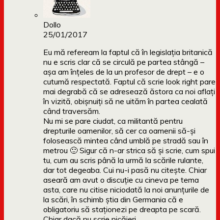
Dollo
25/01/2017
Eu mă refeream la faptul că în legislația britanică
nu e scris clar că se circulă pe partea stângă –
așa am înțeles de la un profesor de drept – e o
cutumă respectată. Faptul că scrie look right pare
mai degrabă că se adresează ăstora ca noi aflați
în vizită, obișnuiți să ne uităm în partea cealată
când traversăm.
Nu mi se pare ciudat, ca militantă pentru
drepturile oamenilor, să cer ca oamenii să-și
folosească mintea când umblă pe stradă sau în
metrou 🙂 Sigur că n-ar strica să și scrie, cum spui
tu, cum au scris până la urmă la scările rulante,
dar tot degeaba. Cui nu-i pasă nu citește. Chiar
aseară am avut o discuție cu cineva pe tema
asta, care nu citise niciodată la noi anunțurile de
la scări, în schimb știa din Germania că e
obligatoriu să staționezi pe dreapta pe scară.
Chiar dacă nu scrie nicăieri.