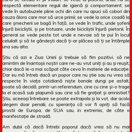
respectă elementare reguli de igienă și comportament; se
vede în autobuzele pline ochi din care nu apuci să cobori din
cauza ălora care mor să urce primii; se vede la orice coadă la
care șmecherii se bagă în față, se vede în trafic, unde șoferii
înjură bicicliștii, și pe trotuare, unde bicicliștii înjură pietonii. În
general se vede peste tot unde e nevoie să te pui în locul
celuilalt și să te gândești dacă ți-ar plăcea să ți se întâmple
una sau alta.
Știu că azi e Ziua Unirii și trebuie să fim pozitivi, să ne
amintim de înaintașii noștri care ne-au vrut uniți și au și reușit,
chiar dacă le-a mai scăpat câte ceva în materie de educație.
Dar eu mă întreb dacă un popor care nu știe sau nu vrea să
respecte în viața cotidiană niște banale dungi pe asfalt,
poate să decidă, printr-un referendum, cine cu cine și-o trage
la el acasă sub plapumă sau cine să fie grațiat și amnistiat?
Știu, aceeași întrebare se poate extrapola și la vot, dar acolo
alegem doar penalii, cu speranța că vor fi opriți să facă
prostii de Europa, de SUA sau, in extremis, de câte o
manifestație de stradă.
Am dubii că dacă întrebi poporul dacă vrea să nu mai