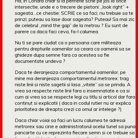
Ha, in Londra chiar si la periferie scrie pe jos la orice
intersectie, unde e o trecere de pietoni: „look right” +
sageata…ce chestie: SCRIE ce sa faci, nu trebuie sa te
prinzi; puteau sa lase doar sageata? Puteau! Sa mai zic
de celebrul „mind the gap” de la metrou ? Eu sunt de
parere ca daca faci ceva, fa-l calumea.
Nu ti se pare ciudat ca o persoana care militeaza
pentru drepturile oamenilor sa ceara ca oamenii sa se
ghideze dupa semne fara ca acestea sa fie
documentate undeva ?
Daca te deranjeaza comportamentul oamenilor, pe
mine ma deranjeaza comportamentul metrorex: trag
niste linii si niste sagetii si lasa „vitele” sa se prinda. A
vrea sa respecte niste linii fara o insemnatate e ca si
cum ai vrea sa se respecte legi cu titlu si articol dar fara
continut si explicatii ( daca in codul rutier nu ar explica
prioritatea de dreapta crezi ca omul ar intelege ?)
Daca chiar voiai sa faci un lucru calumea te adresai
metrorex sau cine e administratorul acelui tunel sa puna
pancarte cu ce reprezinta fiecare semn si ce trebuie sa