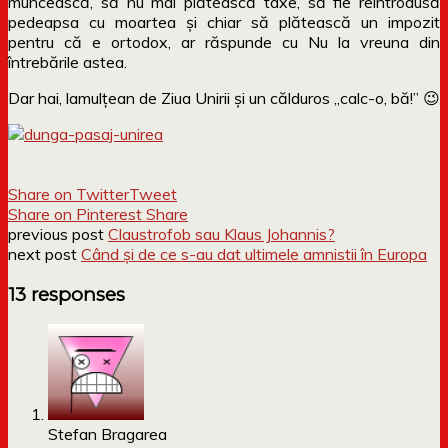
muncească, să nu mai plătească taxe, să fie reintrodusă
pedeapsa cu moartea și chiar să plătească un impozit
pentru că e ortodox, ar răspunde cu Nu la vreuna din
întrebările astea.
Dar hai, lamulțean de Ziua Unirii și un călduros „calc-o, bă!” 😉
Share on Twitter
Tweet
Share on Pinterest
Share
previous post
Claustrofob sau Klaus Johannis?
next post
Când și de ce s-au dat ultimele amnistii în Europa
13 responses
Stefan Bragarea