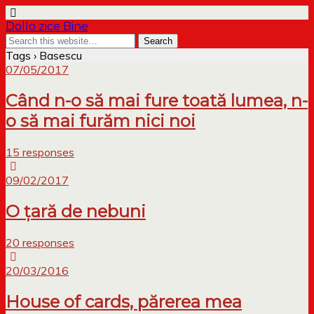
Dollo zice Bine
Tags › Basescu
07/05/2017
Când n-o să mai fure toată lumea, n-
o să mai furăm nici noi
15 responses
09/02/2017
O țară de nebuni
20 responses
20/03/2016
House of cards, părerea mea