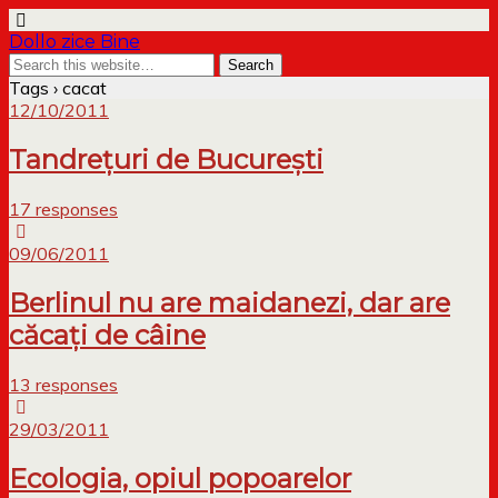
Dollo zice Bine
Tags › cacat
12/10/2011
Tandrețuri de București
17 responses
09/06/2011
Berlinul nu are maidanezi, dar are
căcați de câine
13 responses
29/03/2011
Ecologia, opiul popoarelor