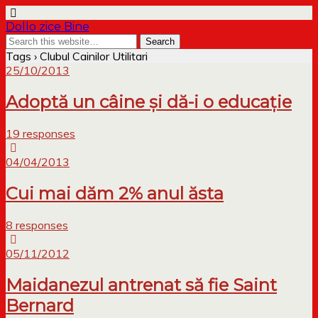
Dollo zice Bine
Tags › Clubul Cainilor Utilitari
25/10/2013
Adoptă un câine și dă-i o educație
19 responses
04/04/2013
Cui mai dăm 2% anul ăsta
8 responses
05/11/2012
Maidanezul antrenat să fie Saint
Bernard