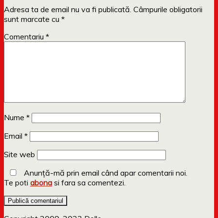
Adresa ta de email nu va fi publicată.
Câmpurile obligatorii
sunt marcate cu
*
Comentariu
*
Nume
*
Email
*
Site web
Anunță-mă prin email când apar comentarii noi.
Te poti
abona
si fara sa comentezi.