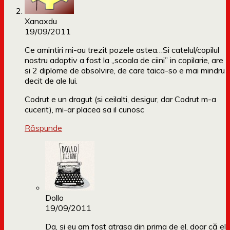
Xanaxdu
19/09/2011
Ce amintiri mi-au trezit pozele astea…Si catelul/copilul
nostru adoptiv a fost la „scoala de ciini” in copilarie, are
si 2 diplome de absolvire, de care taica-so e mai mindru
decit de ale lui.
Codrut e un dragut (si ceilalti, desigur, dar Codrut m-a
cucerit), mi-ar placea sa il cunosc
Răspunde
Dollo
19/09/2011
Da, și eu am fost atrasa din prima de el, doar că el