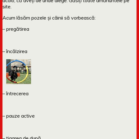
acolo, că aveți de unde alege. Găsiți toate amănuntele pe
site.
Acum lăsăm pozele și câinii să vorbească:
– pregătirea
– încălzirea
– întrecerea
– pauze active
– țigarea de după