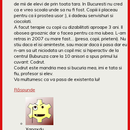
de mii de elevi de prin toata tara. In Bucuresti nu cred
ca e vreo scoala unde sa nu fi fost. Copiii ii placeau
pentru ca ii prostea usor :), ii dadeau senvishuri si
ciocolati.
A facut terapie cu copii cu dizabilitati aproape 3 ani. Il
obosea groaznic dar o facea pentru ca ma iubea. L-am
retras in 2007 cu mare fast… (presa, copii, prieteni). Nu
stiu daca el isi aminteste, sau macar daca ii pasa dar eu
n-am sa uit niciodata un copil mic si hiperactiv de la
centrul Buburuza care la 10 anisori a spus primul lui
cuvant: Codrut.
Codrut este mandria mea si bucuria mea, imi e tata si
fiu, profesor si elev.
Va multumesc ca va pasa de existenta lui!
Răspunde
Xanaxdu