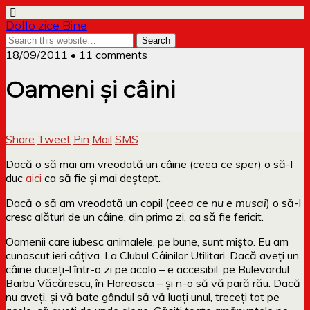
Dollo zice Bine
18/09/2011 • 11 comments
Oameni și câini
Share
Tweet
Pin
Mail
SMS
Dacă o să mai am vreodată un câine (
ceea ce sper
) o să-l
duc
aici
ca să fie și mai deștept.
Dacă o să am vreodată un copil (
ceea ce nu e musai
) o să-l
cresc alături de un câine, din prima zi, ca să fie fericit.
Oamenii care iubesc animalele, pe bune, sunt mișto. Eu am
cunoscut ieri câțiva. La Clubul Câinilor Utilitari. Dacă aveți un
câine duceți-l într-o zi pe acolo – e accesibil, pe Bulevardul
Barbu Văcărescu, în Floreasca – și n-o să vă pară rău. Dacă
nu aveți, și vă bate gândul să vă luați unul, treceți tot pe