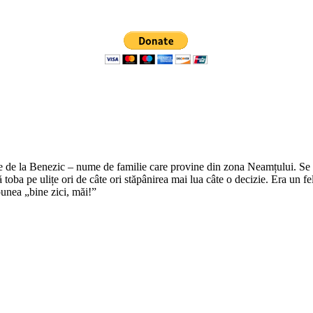
e de la Benezic – nume de familie care provine din zona Neamțului. Se zi
tă toba pe ulițe ori de câte ori stăpânirea mai lua câte o decizie. Era un f
punea „bine zici, măi!”