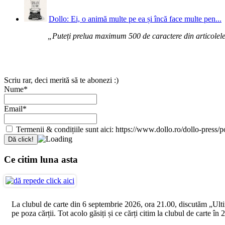
Dollo: Ei, o animă multe pe ea și încă face multe pen...
„Puteți prelua maximum 500 de caractere din articolele d
Scriu rar, deci merită să te abonezi :)
Nume*
Email*
Termenii & condițiile sunt aici: https://www.dollo.ro/dollo-press/pol
Ce citim luna asta
La clubul de carte din 6 septembrie 2026, ora 21.00, discutăm „Ultimul
pe poza cărții. Tot acolo găsiți și ce cărți citim la clubul de carte î