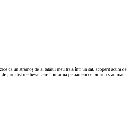
ce că un strămoș de-al tatălui meu trăia într-un sat, acoperit acum de
el de jurnalist medieval care îi informa pe oameni ce biruri li s-au mai