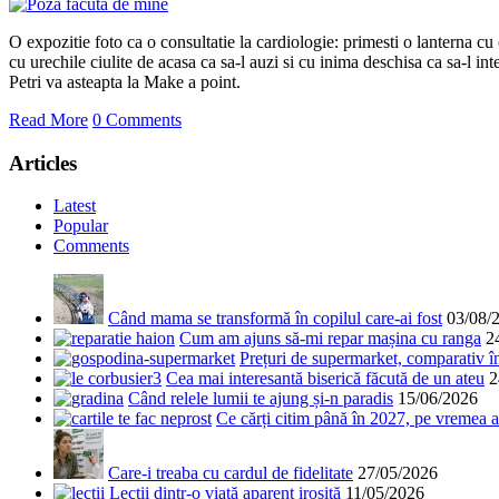
O expozitie foto ca o consultatie la cardiologie: primesti o lanterna cu 
cu urechile ciulite de acasa ca sa-l auzi si cu inima deschisa ca sa-l inte
Petri va asteapta la Make a point.
Read More
0 Comments
Articles
Latest
Popular
Comments
Când mama se transformă în copilul care-ai fost
03/08/
Cum am ajuns să-mi repar mașina cu ranga
2
Prețuri de supermarket, comparativ 
Cea mai interesantă biserică făcută de un ateu
2
Când relele lumii te ajung și-n paradis
15/06/2026
Ce cărți citim până în 2027, pe vremea a
Care-i treaba cu cardul de fidelitate
27/05/2026
Lecții dintr-o viață aparent irosită
11/05/2026