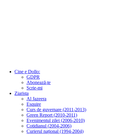
Cine e Dollo:
GDPR
Abonează-te
Scrie-mi
Ziarista
Al Jazeera
Esquire
Curs de guvernare (2011-2013)
Green Report (2010-2011)
Evenimentul zilei (2006-2010)
Cotidianul (2004-2006)
Curierul național (1994-2004)