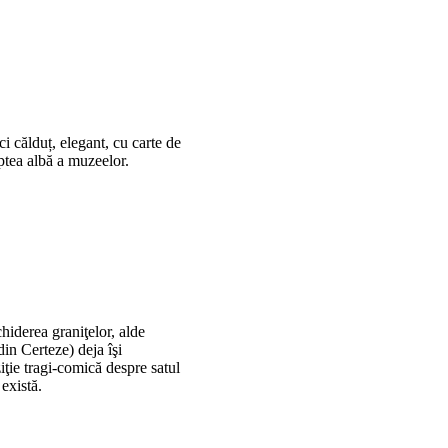
ci călduț, elegant, cu carte de
aptea albă a muzeelor.
iderea graniţelor, alde
in Certeze) deja îşi
iţie tragi-comică despre satul
există.