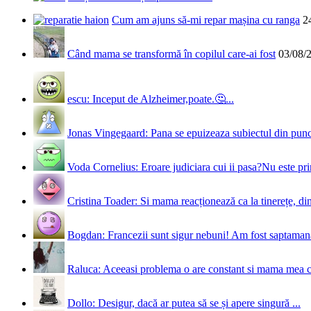
Cum am ajuns să-mi repar mașina cu ranga
2
Când mama se transformă în copilul care-ai fost
03/08/
escu: Inceput de Alzheimer,poate.🤔...
Jonas Vingegaard: Pana se epuizeaza subiectul din punct
Voda Cornelius: Eroare judiciara cui ii pasa?Nu este prim
Cristina Toader: Si mama reacționează ca la tinerețe, din
Bogdan: Francezii sunt sigur nebuni! Am fost saptamana 
Raluca: Aceeasi problema o are constant si mama mea 
Dollo: Desigur, dacă ar putea să se și apere singură ...