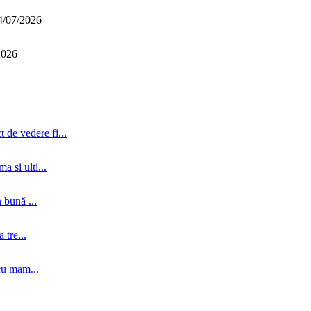
4/07/2026
2026
 de vedere fi...
a si ulti...
 bună ...
tre...
cu mam...