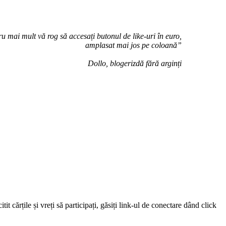
u mai mult vă rog să accesați butonul de like-uri în euro,
amplasat mai jos pe coloană”
Dollo, blogerizdă fără arginți
 cărțile și vreți să participați, găsiți link-ul de conectare dând click