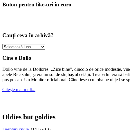
Buton pentru like-uri în euro
Cauți ceva în arhivă?
Cauți
ceva
în
Cine e Dollo
arhivă?
Dollo vine de la Dollores. „Zice bine”, dincolo de orice modestie, vin
apele Bicazului, și era un soi de slujbaș al cetății. Treaba lui era să ba
pus pe cap. Un Monitor oficial oral. Când ieșea cu toba pe ulițe i se s
Citește mai mult...
Oldies but goldies
Drepturi civile
21/11/2016