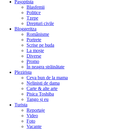
Pașoptista
Blasfemii
Politice
Tzepe
Drepturi civile
Bloggeritza
Românisme
Portrete
Scrise pe buda
La moșie
Diverse
Promo
În neagra străinătate
Plezirista
Ceva bun de la mama
Nelinisti de dama
Carte & alte arte
Pisica Toshiba
Tango și eu
Turista
Reportaje
Video
Foto
Vacante