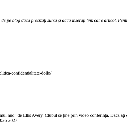
e pe blog dacă precizați sursa și dacă inserați link către articol. Pentr
itica-confidentialitate-dollo/
 nud” de Ellis Avery. Clubul se ține prin video-conferință. Dacă ați citit
n 2026-2027