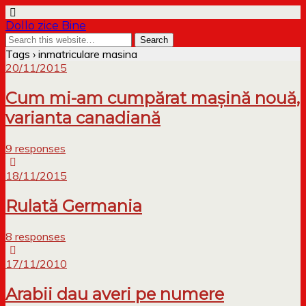
Dollo zice Bine
Tags › inmatriculare masina
20/11/2015
Cum mi-am cumpărat mașină nouă,
varianta canadiană
9 responses
18/11/2015
Rulată Germania
8 responses
17/11/2010
Arabii dau averi pe numere