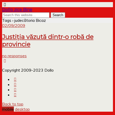
Dollo zice Bine
Tags › judecătoria Bicaz
02/09/2009
Justiţia văzută dintr-o robă de
provincie
no responses
Copyright 2009-2023 Dollo
Back to top
mobile
desktop