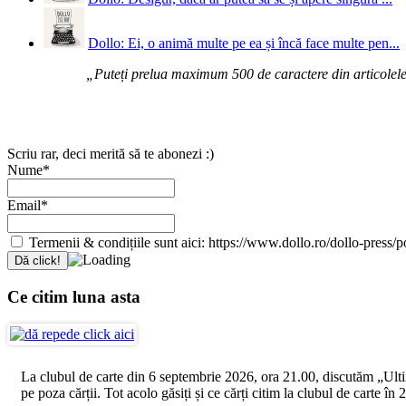
Dollo: Ei, o animă multe pe ea și încă face multe pen...
„Puteți prelua maximum 500 de caractere din articolele d
Scriu rar, deci merită să te abonezi :)
Nume*
Email*
Termenii & condițiile sunt aici: https://www.dollo.ro/dollo-press/pol
Ce citim luna asta
La clubul de carte din 6 septembrie 2026, ora 21.00, discutăm „Ultimul
pe poza cărții. Tot acolo găsiți și ce cărți citim la clubul de carte î