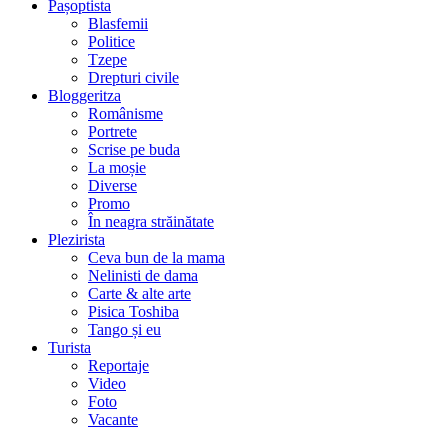
Pașoptista
Blasfemii
Politice
Tzepe
Drepturi civile
Bloggeritza
Românisme
Portrete
Scrise pe buda
La moșie
Diverse
Promo
În neagra străinătate
Plezirista
Ceva bun de la mama
Nelinisti de dama
Carte & alte arte
Pisica Toshiba
Tango și eu
Turista
Reportaje
Video
Foto
Vacante