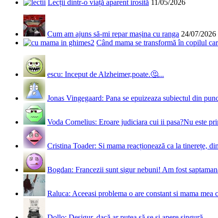
Lecții dintr-o viață aparent irosită
11/05/2026
Cum am ajuns să-mi repar mașina cu ranga
24/07/2026
Când mama se transformă în copilul care
escu: Inceput de Alzheimer,poate.🤔...
Jonas Vingegaard: Pana se epuizeaza subiectul din punct
Voda Cornelius: Eroare judiciara cui ii pasa?Nu este prim
Cristina Toader: Si mama reacționează ca la tinerețe, din
Bogdan: Francezii sunt sigur nebuni! Am fost saptamana 
Raluca: Aceeasi problema o are constant si mama mea 
Dollo: Desigur, dacă ar putea să se și apere singură ...