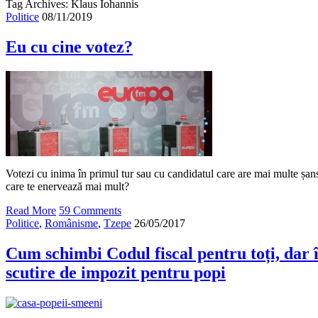
Tag Archives: Klaus Iohannis
Politice
08/11/2019
Eu cu cine votez?
Votezi cu inima în primul tur sau cu candidatul care are mai multe șanse
care te enervează mai mult?
Read More
59 Comments
Politice
,
Românisme
,
Tzepe
26/05/2017
Cum schimbi Codul fiscal pentru toți, dar î
scutire de impozit pentru popi