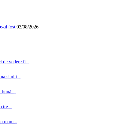
-ai fost
03/08/2026
 de vedere fi...
a si ulti...
 bună ...
tre...
cu mam...