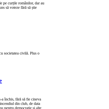
 pe curțile românilor, dar au
uns să voteze fără să știe
u societatea civilă. Plus o
e
a închis, fără să fie cineva
 incendiul din club, de data
 nu pentru democrație și alte