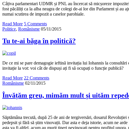
Câțiva parlamentari UDMR și PNL au încercat să micșoreze impozitele
fost păcăliți ca la alba neagra de colegi de-ai lor din Parlament și au aj
numai scutirea de impozit a caselor parohiale.
Read More
5 Comments
Politice
,
Românisme
05/11/2015
Tu te-ai băga în politică?
De ce mi se pare demagogie ieftină invitația lui Iohannis la consultări c
invitație la vot: voi cât de dispuși ați fi să ocupați o funcție publică?
Read More
22 Comments
Românisme
02/11/2015
Învățăm greu, mimăm mult și uităm reped
Săptămâna trecută, după 25 de ani de tergiversări, dosarul Revoluției s-
pedepsit și fără să știm vinovații. Dar asta e deja istorie, acum ne arde
asta va fi altfel, acum au murit tineri nevinovați pentru profitul unora,