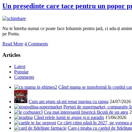
Un președinte care tace pentru un popor p
Nu te întreba numai ce poate face Iohannis pentru țară, ci adu-ți aminte 
pe Ponta.
Read More
4 Comments
Articles
Latest
Popular
Comments
Când mama se transformă în copilul care
Cum am ajuns să-mi repar mașina cu ranga
24/07/2026
Prețuri de supermarket, comparativ 
Cea mai interesantă biserică făcută de un ateu
2
Când relele lumii te ajung și-n paradis
15/06/2026
Ce cărți citim până în 2027, pe vremea a
Care-i treaba cu cardul de fidelitat