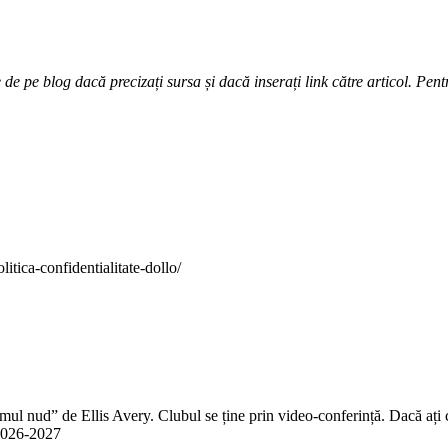
e pe blog dacă precizați sursa și dacă inserați link către articol. Pentr
itica-confidentialitate-dollo/
 nud” de Ellis Avery. Clubul se ține prin video-conferință. Dacă ați citit
n 2026-2027