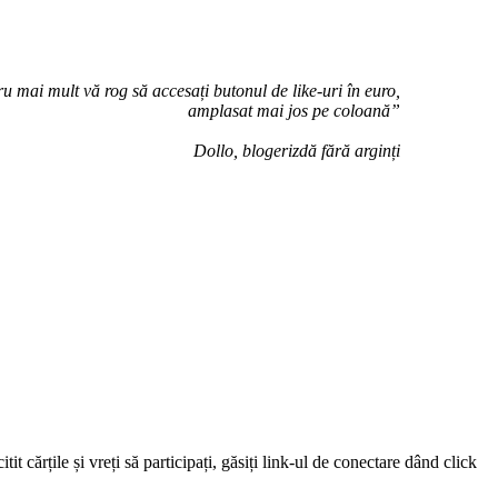
u mai mult vă rog să accesați butonul de like-uri în euro,
amplasat mai jos pe coloană”
Dollo, blogerizdă fără arginți
 cărțile și vreți să participați, găsiți link-ul de conectare dând click