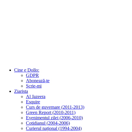
Cine e Dollo:
GDPR
Abonează-te
Scrie-mi
Ziarista
Al Jazeera
Esquire
Curs de guvernare (2011-2013)
Green Report (2010-2011)
Evenimentul zilei (2006-2010)
Cotidianul (2004-2006)
Curierul național (1994-2004)