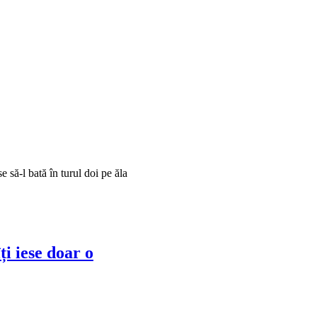
 să-l bată în turul doi pe ăla
ți iese doar o