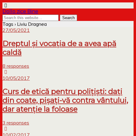
Dollo zice Bine
Tags › Liviu Dragnea
27/05/2021
Dreptul și vocația de a avea apă
caldă
8 responses
10/05/2017
Curs de etică pentru polițiști: dați
din coate, pișați-vă contra vântului,
dar atenție la foloase
3 responses
10/02/2017