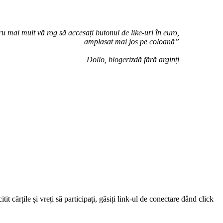
u mai mult vă rog să accesați butonul de like-uri în euro,
amplasat mai jos pe coloană”
Dollo, blogerizdă fără arginți
 cărțile și vreți să participați, găsiți link-ul de conectare dând click