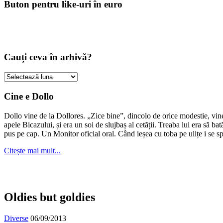
Buton pentru like-uri în euro
Cauți ceva în arhivă?
Cauți
ceva
în
Cine e Dollo
arhivă?
Dollo vine de la Dollores. „Zice bine”, dincolo de orice modestie, vin
apele Bicazului, și era un soi de slujbaș al cetății. Treaba lui era să ba
pus pe cap. Un Monitor oficial oral. Când ieșea cu toba pe ulițe i se s
Citește mai mult...
Oldies but goldies
Diverse
06/09/2013