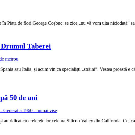
 în Piața de flori George Coșbuc: se zice „nu vă vom uita niciodată” sa
n Drumul Taberei
n Spania sau Italia, și acum vin ca specialiști „străini”. Vestea proastă 
pă 50 de ani
 au ridicat cu creierele lor celebra Silicon Valley din California. Cei c