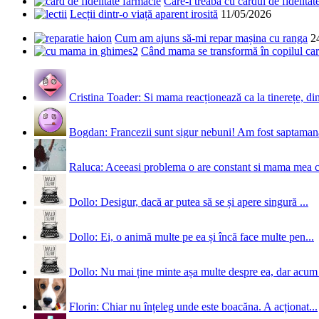
Care-i treaba cu cardul de fidelitat
Lecții dintr-o viață aparent irosită
11/05/2026
Cum am ajuns să-mi repar mașina cu ranga
2
Când mama se transformă în copilul care
Cristina Toader: Si mama reacționează ca la tinerețe, din
Bogdan: Francezii sunt sigur nebuni! Am fost saptamana 
Raluca: Aceeasi problema o are constant si mama mea 
Dollo: Desigur, dacă ar putea să se și apere singură ...
Dollo: Ei, o animă multe pe ea și încă face multe pen...
Dollo: Nu mai ține minte așa multe despre ea, dar acum 
Florin: Chiar nu înțeleg unde este boacăna. A acționat...