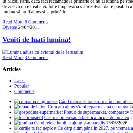
În Micul Paris, dacă faci reclamație la primărie că nu ai lumină pe str
de zile că nu e treaba ei. Între timp avaria s-a rezolvat, dar e posibil ca
lumina să nu fi ajuns și la primărie.
Read More
8 Comments
Diverse
24/04/2011
Veniti de luati lumina!
Read More
3 Comments
Articles
Latest
Popular
Comments
Când mama se transformă în copilul care
Cum am ajuns să-mi repar mașina cu ranga
2
Prețuri de supermarket, comparativ 
Cea mai interesantă biserică făcută de un ateu
2
Când relele lumii te ajung și-n paradis
15/06/2026
Ce cărți citim până în 2027, pe vremea a