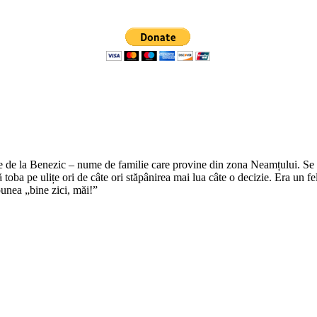
e de la Benezic – nume de familie care provine din zona Neamțului. Se zi
tă toba pe ulițe ori de câte ori stăpânirea mai lua câte o decizie. Era un f
punea „bine zici, măi!”