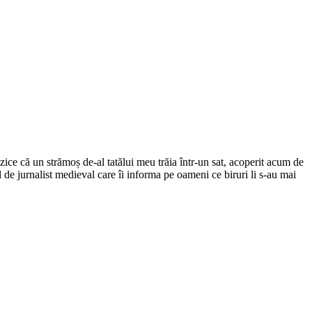
ce că un strămoș de-al tatălui meu trăia într-un sat, acoperit acum de
el de jurnalist medieval care îi informa pe oameni ce biruri li s-au mai