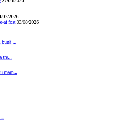
e
27/05/2026
4/07/2026
-ai fost
03/08/2026
 bună ...
tre...
cu mam...
...