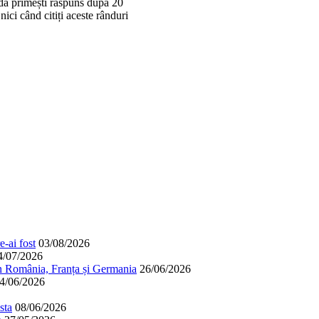
adă primești răspuns după 20
 nici când citiți aceste rânduri
-ai fost
03/08/2026
4/07/2026
în România, Franța și Germania
26/06/2026
4/06/2026
sta
08/06/2026