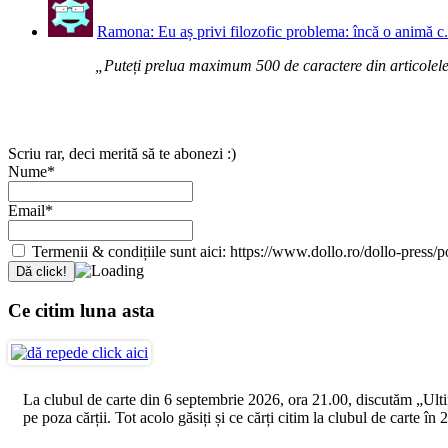
Ramona: Eu aș privi filozofic problema: încă o animă c.
„Puteți prelua maximum 500 de caractere din articolele d
Scriu rar, deci merită să te abonezi :)
Nume*
Email*
Termenii & condițiile sunt aici: https://www.dollo.ro/dollo-press/pol
Ce citim luna asta
La clubul de carte din 6 septembrie 2026, ora 21.00, discutăm „Ultimul
pe poza cărții. Tot acolo găsiți și ce cărți citim la clubul de carte î