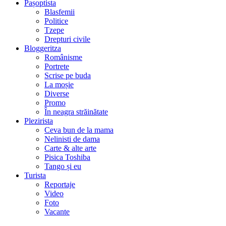
Pașoptista
Blasfemii
Politice
Tzepe
Drepturi civile
Bloggeritza
Românisme
Portrete
Scrise pe buda
La moșie
Diverse
Promo
În neagra străinătate
Plezirista
Ceva bun de la mama
Nelinisti de dama
Carte & alte arte
Pisica Toshiba
Tango și eu
Turista
Reportaje
Video
Foto
Vacante