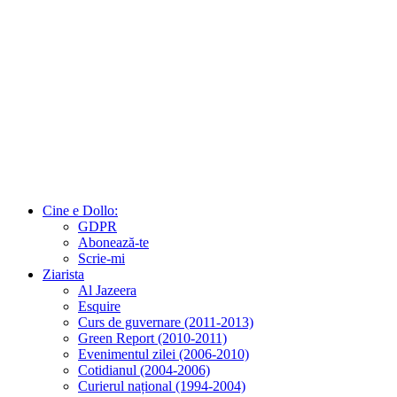
Cine e Dollo:
GDPR
Abonează-te
Scrie-mi
Ziarista
Al Jazeera
Esquire
Curs de guvernare (2011-2013)
Green Report (2010-2011)
Evenimentul zilei (2006-2010)
Cotidianul (2004-2006)
Curierul național (1994-2004)