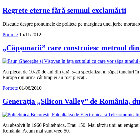
Regrete eterne fără semnul exclamării
Discuție despre pronumele de politețe pe marginea unei jerbe mortuare
Portrete
15/11/2012
„Căpșunarii” care construiesc metroul di
Au plecat de 10-20 de ani din țară, s-au specializat în săpat tuneluri î
Europa din urmă cât timp ei au fost plecați.
Portrete
01/06/2010
Generaţia „Silicon Valley” de România, du
Au absolvit în 1960 Politehnica. Erau 150. Mai târziu unii au emigrat și
România. Acum mai sunt vreo 50.