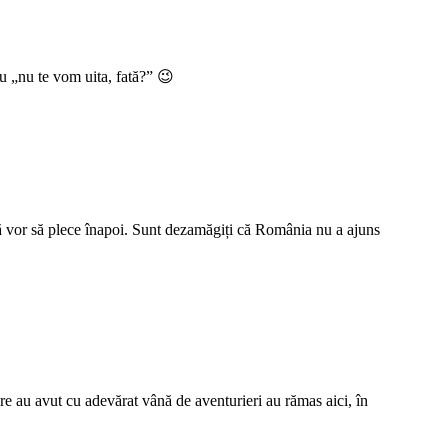
u „nu te vom uita, fată?” 😉
e că vor să plece înapoi. Sunt dezamăgiți că România nu a ajuns
are au avut cu adevărat vână de aventurieri au rămas aici, în