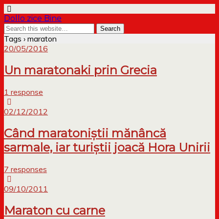
Dollo zice Bine
Tags › maraton
20/05/2016
Un maratonaki prin Grecia
1 response
02/12/2012
Când maratoniștii mănâncă
sarmale, iar turiștii joacă Hora Unirii
7 responses
09/10/2011
Maraton cu carne