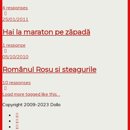
4 responses
25/01/2011
Hai la maraton pe zăpadă
1 response
05/10/2010
Românul Roşu si steagurile
10 responses
Load more tagged like this…
Copyright 2009-2023 Dollo