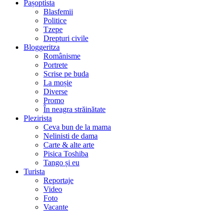
Pașoptista
Blasfemii
Politice
Tzepe
Drepturi civile
Bloggeritza
Românisme
Portrete
Scrise pe buda
La moșie
Diverse
Promo
În neagra străinătate
Plezirista
Ceva bun de la mama
Nelinisti de dama
Carte & alte arte
Pisica Toshiba
Tango și eu
Turista
Reportaje
Video
Foto
Vacante