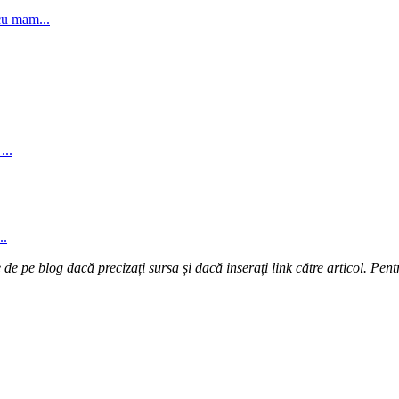
cu mam...
...
..
e pe blog dacă precizați sursa și dacă inserați link către articol. Pentr