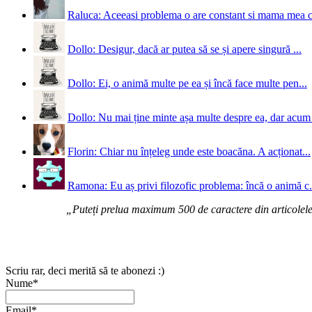
Raluca: Aceeasi problema o are constant si mama mea 
Dollo: Desigur, dacă ar putea să se și apere singură ...
Dollo: Ei, o animă multe pe ea și încă face multe pen...
Dollo: Nu mai ține minte așa multe despre ea, dar acum 
Florin: Chiar nu înțeleg unde este boacăna. A acționat...
Ramona: Eu aș privi filozofic problema: încă o animă c.
„Puteți prelua maximum 500 de caractere din articolele d
Scriu rar, deci merită să te abonezi :)
Nume*
Email*