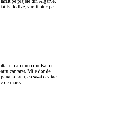
ăfăit pe plajele din Algarve,
tat Fado live, simtit bine pe
ultat in carciuma din Bairo
entru cantaret. Mi-e dor de
 pana la brau, ca sa-si castige
cte de mare.