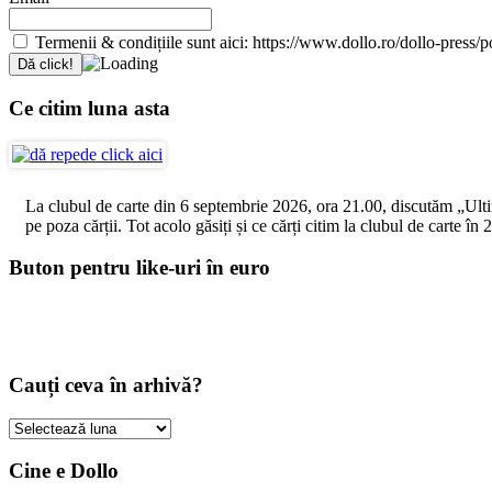
Termenii & condițiile sunt aici: https://www.dollo.ro/dollo-press/pol
Ce citim luna asta
La clubul de carte din 6 septembrie 2026, ora 21.00, discutăm „Ultimul
pe poza cărții. Tot acolo găsiți și ce cărți citim la clubul de carte î
Buton pentru like-uri în euro
Cauți ceva în arhivă?
Cauți
ceva
în
Cine e Dollo
arhivă?