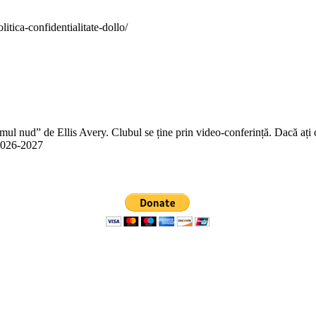
itica-confidentialitate-dollo/
 nud” de Ellis Avery. Clubul se ține prin video-conferință. Dacă ați citit
n 2026-2027