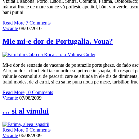
Vizitat Lisabona, Porto, Estoril, Sintra, Coimbra, Fatima, Obidos&co; l
mâncat fructe de mare sau ce vă poftește apetitul, băut vin verde, ascul
bani putini
Read More
7 Comments
Vacante
08/07/2010
Mie mi-e dor de Portugalia. Voua?
Mi-e dor de senzatia de vacanta de pe strazile portugheze, de fado asc
Alto, unde si clinchetul tacamurilor se petrece in șoapta, din respect p
valurile oceanului si de pescarii care se afunda in ele dis de dimineata,
traiul modest de zi cu zi, si ca sa ne puna noua pe mese, turistilor, fru
Read More
10 Comments
Vacante
07/08/2009
… si al vinului
Read More
0 Comments
Vacante
06/08/2009