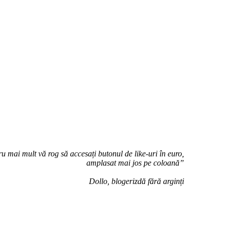
u mai mult vă rog să accesați butonul de like-uri în euro,
amplasat mai jos pe coloană”
Dollo, blogerizdă fără arginți