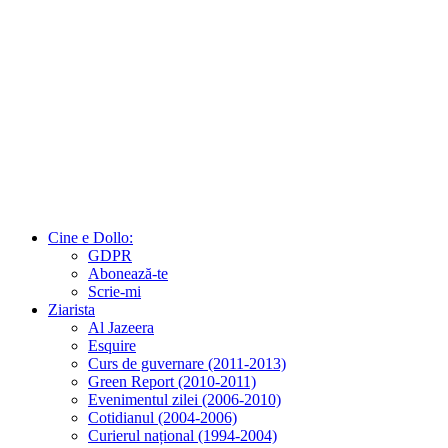
Cine e Dollo:
GDPR
Abonează-te
Scrie-mi
Ziarista
Al Jazeera
Esquire
Curs de guvernare (2011-2013)
Green Report (2010-2011)
Evenimentul zilei (2006-2010)
Cotidianul (2004-2006)
Curierul național (1994-2004)