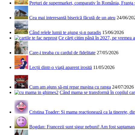
Prețuri de supermarket, comparativ în România, Franța
Cea mai interesantă biserică făcută de un ateu
24/06/20
Când relele lumii te ajung și-n paradis
15/06/2026
Ce cărți citim până în 2027, pe vremea a
Care-i treaba cu cardul de fidelitate
27/05/2026
Lecții dintr-o viață aparent irosită
11/05/2026
Cum am ajuns să-mi repar mașina cu ranga
24/07/2026
Când mama se transformă în copilul care
Cristina Toader: Si mama reacționează ca la tinerețe, din
Bogdan: Francezii sunt sigur nebuni! Am fost saptamana 