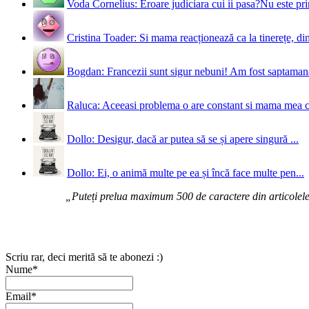
Voda Cornelius: Eroare judiciara cui ii pasa?Nu este prim
Cristina Toader: Si mama reacționează ca la tinerețe, din
Bogdan: Francezii sunt sigur nebuni! Am fost saptamana 
Raluca: Aceeasi problema o are constant si mama mea 
Dollo: Desigur, dacă ar putea să se și apere singură ...
Dollo: Ei, o animă multe pe ea și încă face multe pen...
„Puteți prelua maximum 500 de caractere din articolele d
Scriu rar, deci merită să te abonezi :)
Nume*
Email*