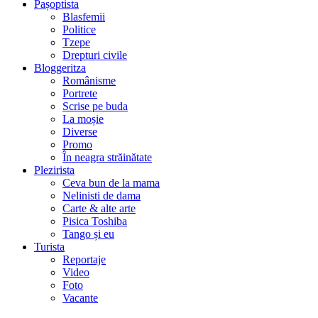
Pașoptista
Blasfemii
Politice
Tzepe
Drepturi civile
Bloggeritza
Românisme
Portrete
Scrise pe buda
La moșie
Diverse
Promo
În neagra străinătate
Plezirista
Ceva bun de la mama
Nelinisti de dama
Carte & alte arte
Pisica Toshiba
Tango și eu
Turista
Reportaje
Video
Foto
Vacante