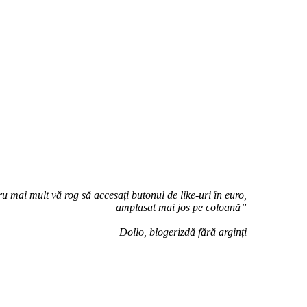
u mai mult vă rog să accesați butonul de like-uri în euro,
amplasat mai jos pe coloană”
Dollo, blogerizdă fără arginți