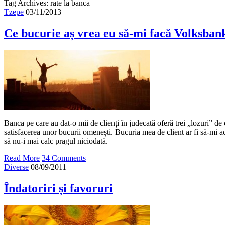
Tag Archives: rate la banca
Tzepe
03/11/2013
Ce bucurie aș vrea eu să-mi facă Volksban
Banca pe care au dat-o mii de clienți în judecată oferă trei „lozuri” d
satisfacerea unor bucurii omenești. Bucuria mea de client ar fi să-mi ac
să nu-i mai calc pragul niciodată.
Read More
34 Comments
Diverse
08/09/2011
Îndatoriri și favoruri