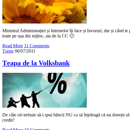
Ministrul Administrației și Internelor îți face și favoruri, dar și când t
toate pe ușa din mijloc, aia de la CC 🙂
Read More
11 Comments
Tzepe
06/07/2011
Țeapa de la Volksbank
De câte ori trebuie să-i spui băncii NU ca să înțeleagă că nu dorești să
credit?
Read More
10 Comments