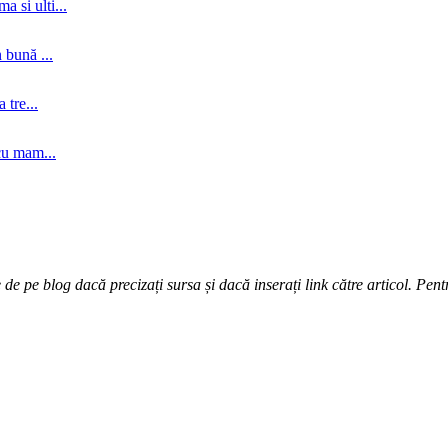
a si ulti...
 bună ...
tre...
cu mam...
e pe blog dacă precizați sursa și dacă inserați link către articol. Pentr