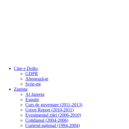
Cine e Dollo:
GDPR
Abonează-te
Scrie-mi
Ziarista
Al Jazeera
Esquire
Curs de guvernare (2011-2013)
Green Report (2010-2011)
Evenimentul zilei (2006-2010)
Cotidianul (2004-2006)
Curierul național (1994-2004)