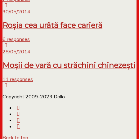
30/05/2014
Roșia cea urâtă face carieră
6 responses
28/05/2014
Moșii de vară cu străchini chinezești
11 responses
Copyright 2009-2023 Dollo
Back to top