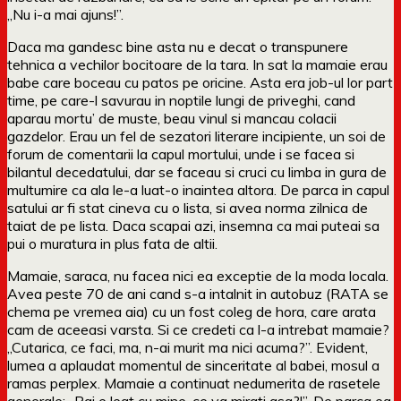
„Nu i-a mai ajuns!”.
Daca ma gandesc bine asta nu e decat o transpunere
tehnica a vechilor bocitoare de la tara. In sat la mamaie erau
babe care boceau cu patos pe oricine. Asta era job-ul lor part
time, pe care-l savurau in noptile lungi de priveghi, cand
aparau mortu’ de muste, beau vinul si mancau colacii
gazdelor. Erau un fel de sezatori literare incipiente, un soi de
forum de comentarii la capul mortului, unde i se facea si
bilantul decedatului, dar se faceau si cruci cu limba in gura de
multumire ca ala le-a luat-o inaintea altora. De parca in capul
satului ar fi stat cineva cu o lista, si avea norma zilnica de
taiat de pe lista. Daca scapai azi, insemna ca mai puteai sa
pui o muratura in plus fata de altii.
Mamaie, saraca, nu facea nici ea exceptie de la moda locala.
Avea peste 70 de ani cand s-a intalnit in autobuz (RATA se
chema pe vremea aia) cu un fost coleg de hora, care arata
cam de aceeasi varsta. Si ce credeti ca l-a intrebat mamaie?
„Cutarica, ce faci, ma, n-ai murit ma nici acuma?”. Evident,
lumea a aplaudat momentul de sinceritate al babei, mosul a
ramas perplex. Mamaie a continuat nedumerita de rasetele
generale: „Pai e leat cu mine, ce va mirati asa?!”. De parca ea