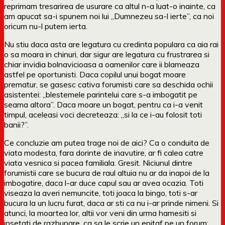
reprimam tresarirea de usurare ca altul n-a luat-o inainte, ca
am apucat sa-i spunem noi lui „Dumnezeu sa-l ierte”, ca noi
oricum nu-l putem ierta.
Nu stiu daca asta are legatura cu credinta populara ca aia rai
o sa moara in chinuri, dar sigur are legatura cu frustrarea si
chiar invidia bolnavicioasa a oamenilor care ii blameaza
astfel pe oportunisti. Daca copilul unui bogat moare
prematur, se gasesc cativa forumisti care sa deschida ochii
asistentei: „blestemele parintelui care s-a imbogatit pe
seama altora”. Daca moare un bogat, pentru ca i-a venit
timpul, aceleasi voci decreteaza: „si la ce i-au folosit toti
banii?”.
Ce concluzie am putea trage noi de aici? Ca o conduita de
viata modesta, fara dorinte de inavutire, ar fi calea catre
viata vesnica si pacea familiala. Gresit. Niciunul dintre
forumistii care se bucura de raul altuia nu ar da inapoi de la
imbogatire, daca l-ar duce capul sau ar avea ocazia. Toti
viseaza la averi nemuncite, toti joaca la bingo, toti s-ar
bucura la un lucru furat, daca ar sti ca nu i-ar prinde nimeni. Si
atunci, la moartea lor, altii vor veni din urma hamesiti si
insetati de razbunare, ca sa le scrie un epitaf pe un forum: