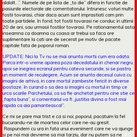
alalalt…”. Numele de pe lista de „to die” difera in functie de
pasiunile electorale ale comentatorului. Intrunesc voturi multe
fostii tovarasi, chiar daca acum sunt imprastiati cam prin
toate partidele. In fond, tot fostii tovarasi ne conduc in ultimii
20 de ani, sau urmasii fostilor tovarasi. Pe rationamentul asta
inseamna ca doamna cu coasa ar trebui sa faca ore
suplimentare la cati are de secerat pe motiv de pacate
capitale fata de poporul roman.
UPDATE: Nici la Tv nu se mai anunta mortii cum era odata.
Parca intr-o vreme aparea poza decedatului in chenar negru,
apoi se inegrea ecranul pentru cateva secunde, si se pastra
un moment de reculegere. Acum se anunta decesul cuiva cu
imagini de arhiva, in care mortul zambeste fericit in diverse
ipostaze. In curand o sa dea si imagini cu mortul in timp ce
urca scarile Parchetului, ca sa fie anchetat pentru cine stie ce
„fapta buna”, si comentariul va fi „justitia divina a fost mai
rapida ca aia pamanteasca!”.
Ce mi se pare mai trist e ca si noi, poporul, pacatuim la fel
bucurandu-ne de moartea celor care ne-au gresit.
Raspundem cu ura in fata unui eveniment care ne va ajunge
si pe noi mai devreme sa mai tarziu, dar nu putem sa ne