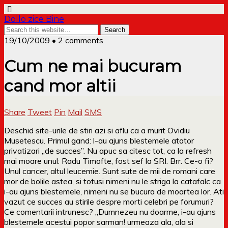
Dollo zice Bine
19/10/2009 • 2 comments
Cum ne mai bucuram
cand mor altii
Share
Tweet
Pin
Mail
SMS
Deschid site-urile de stiri azi si aflu ca a murit Ovidiu
Musetescu. Primul gand: l-au ajuns blestemele atator
privatizari „de succes”. Nu apuc sa citesc tot, ca la refresh
mai moare unul: Radu Timofte, fost sef la SRI. Brr. Ce-o fi?
Unul cancer, altul leucemie. Sunt sute de mii de romani care
mor de bolile astea, si totusi nimeni nu le striga la catafalc ca
i-au ajuns blestemele, nimeni nu se bucura de moartea lor. Ati
vazut ce succes au stirile despre morti celebri pe forumuri?
Ce comentarii intrunesc? „Dumnezeu nu doarme, i-au ajuns
blestemele acestui popor sarman! urmeaza ala, ala si