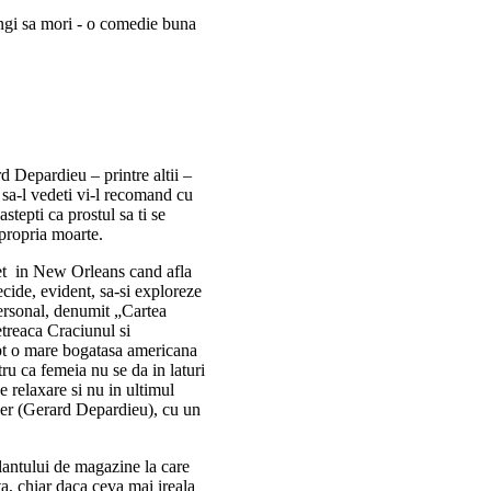
ungi sa mori - o comedie buna
 Depardieu – printre altii –
sa-l vedeti vi-l recomand cu
tepti ca prostul sa ti se
propria moarte.
et in New Orleans cand afla
ecide, evident, sa-si exploreze
personal, denumit „Cartea
petreaca Craciunul si
pt o mare bogatasa americana
ru ca femeia nu se da in laturi
e relaxare si nu in ultimul
ier (Gerard Depardieu), cu un
 lantului de magazine la care
a, chiar daca ceva mai ireala