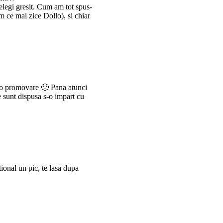
telegi gresit. Cum am tot spus-
em ce mai zice Dollo), si chiar
tr-o promovare 🙂 Pana atunci
e sunt dispusa s-o impart cu
tional un pic, te lasa dupa