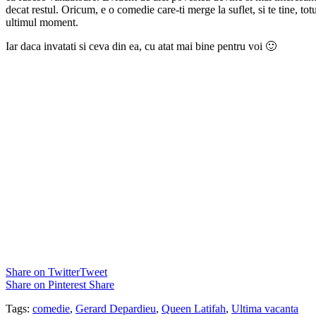
decat restul. Oricum, e o comedie care-ti merge la suflet, si te tine, tot
ultimul moment.
Iar daca invatati si ceva din ea, cu atat mai bine pentru voi 🙂
Share on Twitter
Tweet
Share on Pinterest
Share
Tags:
comedie
,
Gerard Depardieu
,
Queen Latifah
,
Ultima vacanta