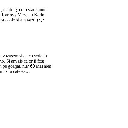
ie, cu drag, cum s-ar spune –
. E Karlovy Vary, nu Karlo
ost acolo si am vazut) 🙂
 vazusem si eu ca scrie in
lo. Si am zis ca or fi fost
cat pe goagal, nu? 🙂 Mai ales
 nu stiu catelea…