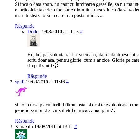
Si inca o data spun, nu caut cu luminarea greselile, sa nu ma in
o, articolele tale deja fac parte din rutina mea zilnica (ia sa ved
ma intristeaza o zi in care n-ai postat nimic…
Răspunde
Dollo
19/08/2010 at 11:13
#
He, he, pai voluntariat fac si eu aici, dar nadajduiesc in
scriu doar asa, pentru glorie, cum s-ar zice. Glorie pe car
simpatizantii 🙂
Răspunde
spufi
19/08/2010 at 11:46
#
si noua ne-a placut teribil filmul asta, si desi te exploateaza emo
generic zambind si cu sufletul cumva… mai plin 🙂
Răspunde
Xanaxdu
19/08/2010 at 13:11
#