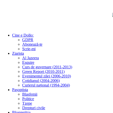
Cine e Dollo:
GDPR
Abonează-te
Scrie-mi
Ziarista
Al Jazeera
Esquire
Curs de guvernare (2011-2013)
Green Report (2010-2011)
Evenimentul zilei (2006-2010)
Cotidianul (2004-2006)
Curierul național (1994-2004)
Pașoptista
Blasfemii
Politice
Tzepe
Drepturi civile
Bloggeritza