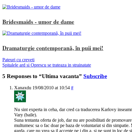
Bridesmaids - umor de dame
Dramaturgie contemporană, în puii mei!
Pateuri cu creveti
Spitalele ard si Oprescu se trateaza in strainatate
5 Responses to “Ultima vacanta”
Subscribe
Xanaxdu
19/08/2010 at 10:54
#
Nu sint experta in ceha, dar cred ca traducerea Karlovy inseamna
Vary (baile).
Suna tentanta oferta de job, dar nu are posibilitati de promovare 
multumesc sa o fac doar pe baza de voluntariat si din simpatie. 
garda, care nu vrea sa il accepte pe i din a, si pe sunt in loc de 