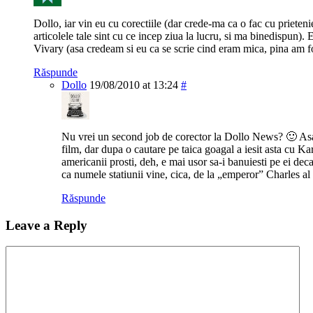
Dollo, iar vin eu cu corectiile (dar crede-ma ca o fac cu prieten
articolele tale sint cu ce incep ziua la lucru, si ma binedispun)
Vivary (asa credeam si eu ca se scrie cind eram mica, pina am f
Răspunde
Dollo
19/08/2010 at 13:24
#
Nu vrei un second job de corector la Dollo News? 🙂 Asa
film, dar dupa o cautare pe taica goagal a iesit asta cu Kar
americanii prosti, deh, e mai usor sa-i banuiesti pe ei de
ca numele statiunii vine, cica, de la „emperor” Charles al
Răspunde
Leave a Reply