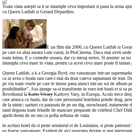
Toata viata astepti sa ti se intample ceva important si pana la urma aj
cu Queen Latifah si Gerard Depardieu
E un film din 2006, cu Queen Latifah si Gerard
pe care eu abia aseara l-am vazut, la ProCinema. Daca mai aveti unde 
toata inima. E o comedie usoara, dar cu mesaj serios. Si anume: sa nu as
intampla ceva mare in viata, pentru ca acest ceva mare poate fi taman 
Queen Latifah, a k a Georgia Byrd, era vanzatoare intr-un supermark
ca ar avea o boala rara care-i mai da doar cateva saptamani de trait. D
pe viu toate visele pe care le tinuse pana atunci intr-un soi de album 
posibilitatilor”. Asa ajunge sa-si transforme in euro toti banii ei si sa 
Revelionul la
Karlo Vivary
Karlovy Vary, in Europa. Acolo trece dre
care arunca cu banii, dar de care personalul hotelului prinde drag, pent
de la nimic: sarituri cu parasuta de pe un dig, snowboard, tratamente d
rand degusta toate felurile de mancare preparate de celebrul Chef Did
apetit demn de un om cu pofta nebuna de viata.
In acelasi hotel da si peste senatorul ei de Louisiana, si peste patronul
ea fusese vanzatoare. Evident de aici povestea devine si mai interesant