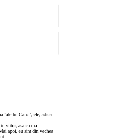
 ‘ale lui Carol’, ele, adica
in viitor, asa ca ma
Mai apoi, eu sint din vechea
sint…