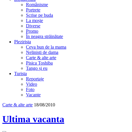
Românisme
Portrete
Scrise pe buda
La moșie
Diverse
Promo
În neagra străinătate
Plezirista
Ceva bun de la mama
Nelinisti de dama
Carte & alte arte
Pisica Toshiba
Tango și eu
Turista
Reportaje
Video
Foto
Vacante
Carte & alte arte
18/08/2010
Ultima vacanta